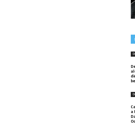
D
De
al
di
be
D
Ca
a 
Da
O