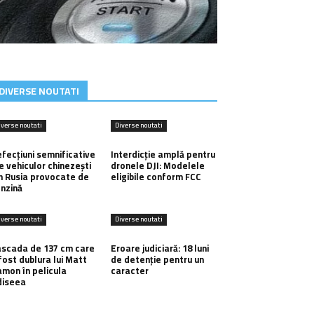
DIVERSE NOUTATI
iverse noutati
Diverse noutati
fecțiuni semnificative
Interdicție amplă pentru
e vehiculor chinezești
dronele DJI: Modelele
n Rusia provocate de
eligibile conform FCC
nzină
iverse noutati
Diverse noutati
scada de 137 cm care
Eroare judiciară: 18 luni
fost dublura lui Matt
de detenție pentru un
mon în pelicula
caracter
diseea