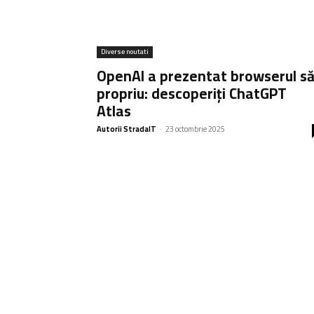
Diverse noutati
OpenAI a prezentat browserul s
propriu: descoperiți ChatGPT
Atlas
Autorii StradaIT
-
23 octombrie 2025