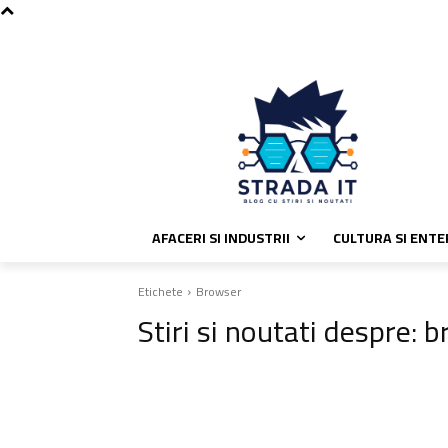
C
duminică, august 9, 2026
Politic
23.1
București
AFACERI SI INDUSTRII
CULTURA SI ENT
Etichete
Browser
Stiri si noutati despre:
b