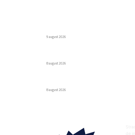
Ultimele postari:
Defecțiuni semnificative ale vehiculor
chinezești din Rusia provocate de benzină
9 august 2026
Interdicție amplă pentru dronele DJI: Modelel
eligibile conform FCC
8 august 2026
Cascada de 137 cm care a fost dublura lui Ma
Damon în pelicula Odiseea
8 august 2026
DE
Strad
de in