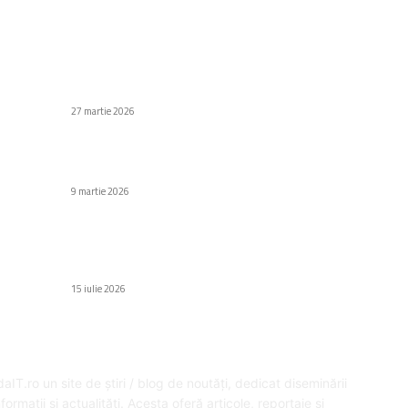
C
Stiri populare
Di
Pivoți și articulații: cum recunoști jocul
periculos și ce piese se schimbă împreună?
Af
27 martie 2026
Să
Au
e
Samsung Electronics majorează considerabil
prețurile NAND
H
9 martie 2026
Gr
Fa
tt
Ford introduce chatbotul său destinat clienților
de flotă din Europa: Ford Pro AI, un produs „de
Ed
succes” în Statele Unite.
15 iulie 2026
SPRE NOI
U
aIT.ro un site de știri / blog de noutăți, dedicat diseminării
formații și actualități. Acesta oferă articole, reportaje și