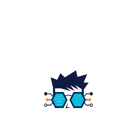
Auto
20
Home & Deco
19
Gradina si exterior
16
Fashion
14
Educatie
12