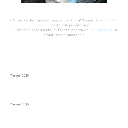
- Ai nevoie de transport aeroport in Anglia? Încearcă
Airport Taxi
London
. Calitate la prețul corect.
- Companie specializata in tranzactionarea de
Criptomonede
si
infrastructura blockchain.
Ultimele postari:
Cum au adus tinerii din anii ’90 internetul rapid în România
7 august 2026
Premieră în domeniul medical: Viziune redobândită cu
ajutorul inteligenței artificiale în Italia
7 august 2026
Naspers cumpără în totalitate eMAG. Iulian Stanciu își cedă
acțiunile.