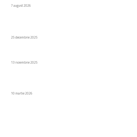
7 august 2026
Stiri populare
Expansiunea pieței mondiale a ceasurilor inteligente în 2025
25 decembrie 2025
Ce presupune șofatul unei mașini cu ADN inovator (P)
13 noiembrie 2025
Televizor Smart TV disponibil pentru Netflix și YouTube la
Altex
10 martie 2026
Categorii
Diverse noutati
1156
Afaceri si industrii
48
Sănătate / Hobby
21