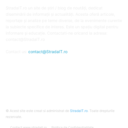
DESPRE NOI
StradaIT.ro un site de știri / blog de noutăți, dedicat
diseminării de informații și actualități. Acesta oferă articole,
reportaje și analize pe teme diverse, de la evenimente curente
la subiecte specifice de interes. Este un spațiu digital pentru
informare și educație. Contactati-ne oricand la adresa:
contact@StradaIT.ro
Contact us:
contact@StradaIT.ro
URMARESTE-NE
© Acest site este creat si administrat de
StradaIT.ro
. Toate drepturile
rezervate.
Contact www.stradait.ro
Politica de Confidentialitate