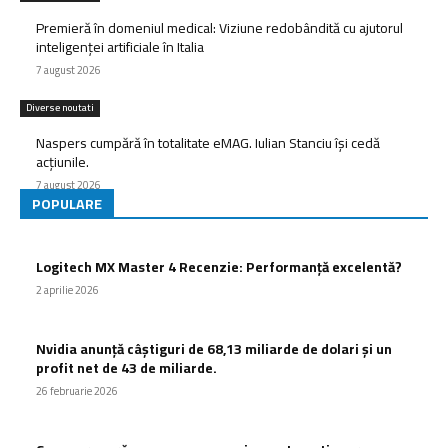
Premieră în domeniul medical: Viziune redobândită cu ajutorul
inteligenței artificiale în Italia
7 august 2026
Diverse noutati
Naspers cumpără în totalitate eMAG. Iulian Stanciu își cedă
acțiunile.
7 august 2026
POPULARE
Logitech MX Master 4 Recenzie: Performanță excelentă?
2 aprilie 2026
Nvidia anunță câștiguri de 68,13 miliarde de dolari și un
profit net de 43 de miliarde.
26 februarie 2026