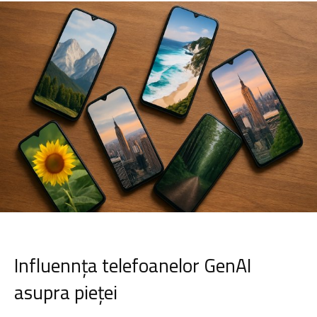
Influennța telefoanelor GenAI
asupra pieței