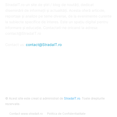
StradaIT.ro un site de știri / blog de noutăți, dedicat
diseminării de informații și actualități. Acesta oferă articole,
reportaje și analize pe teme diverse, de la evenimente curente
la subiecte specifice de interes. Este un spațiu digital pentru
informare și educație. Contactati-ne oricand la adresa:
contact@StradaIT.ro
Contact us:
contact@StradaIT.ro
URMARESTE-NE
© Acest site este creat si administrat de
StradaIT.ro
. Toate drepturile
rezervate.
Contact www.stradait.ro
Politica de Confidentialitate