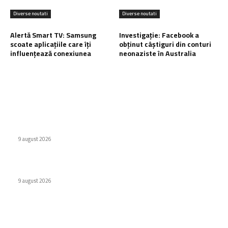
Diverse noutati
Diverse noutati
Alertă Smart TV: Samsung
Investigație: Facebook a
scoate aplicațiile care îți
obținut câștiguri din conturi
influențează conexiunea
neonaziste în Australia
Ultimele postari:
Apple, un nou telefon pliabil? iPhone Ultra 3 se conturează la
orizont
9 august 2026
Legion 34W-2C, un ecran de gaming curbat de 34 de inci
9 august 2026
Alertă Smart TV: Samsung scoate aplicațiile care îți
influențează conexiunea