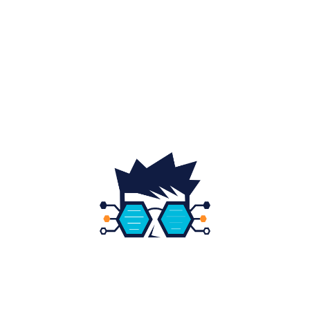
Home & Deco
19
Gradina si exterior
16
Fashion
14
Educatie
12
DESPRE NOI