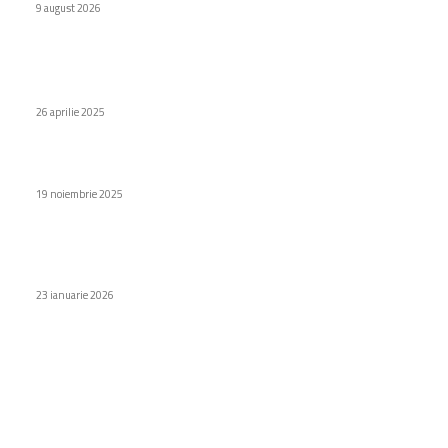
9 august 2026
Stiri populare
Cum se instalează corect o cameră frigorifică?
26 aprilie 2025
Smart Keyboard compared to Logitech MX Keys Mini
19 noiembrie 2025
Tehnologia NearLink Audio este acum accesibilă pe Huawei
Pura 80
23 ianuarie 2026
Categorii
Diverse noutati
1165
Afaceri si industrii
48
Sănătate / Hobby
21
Auto
20