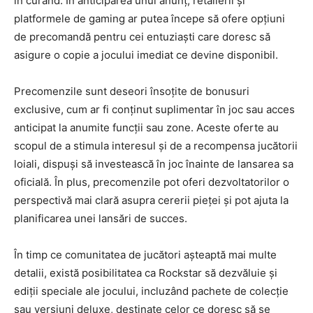
în curând. În anticiparea unui anunț, retailerii și
platformele de gaming ar putea începe să ofere opțiuni
de precomandă pentru cei entuziaști care doresc să
asigure o copie a jocului imediat ce devine disponibil.
Precomenzile sunt deseori însoțite de bonusuri
exclusive, cum ar fi conținut suplimentar în joc sau acces
anticipat la anumite funcții sau zone. Aceste oferte au
scopul de a stimula interesul și de a recompensa jucătorii
loiali, dispuși să investească în joc înainte de lansarea sa
oficială. În plus, precomenzile pot oferi dezvoltatorilor o
perspectivă mai clară asupra cererii pieței și pot ajuta la
planificarea unei lansări de succes.
În timp ce comunitatea de jucători așteaptă mai multe
detalii, există posibilitatea ca Rockstar să dezvăluie și
ediții speciale ale jocului, incluzând pachete de colecție
sau versiuni deluxe, destinate celor ce doresc să se