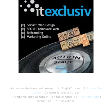
- Ai nevoie de transport aeroport in Anglia? Încearcă
Airport Taxi
London
. Calitate la prețul corect.
- Companie specializata in tranzactionarea de
Criptomonede
si
infrastructura blockchain.