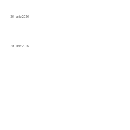
Piața dronelor va ajunge la 125 de miliarde de dolari până în
anul 2035
26 iunie 2026
Koenigsegg Sadair’s Spear: A fost introdusă varianta de 450
euro
20 iunie 2026
Categorii
Diverse noutati
1152
Afaceri si industrii
48
Sănătate / Hobby
21
Auto
20
Home & Deco
19
Gradina si exterior
16
Fashion
14
Educatie
12