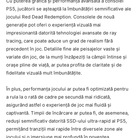
Cu puterea grafică și performanța avansată a consolei
PS5, jucătorii se așteaptă la îmbunătățiri semnificative ale
jocului Red Dead Redemption. Consolele de nouă
generație pot oferi o experiență vizuală mai
impresionantă datorită tehnologiei avansate de ray
tracing, care poate aduce un grad de realism fără
precedent în joc. Detaliile fine ale peisajelor vaste și
variate din joc, de la munți înzăpeziți la câmpii întinse și
orașe pline de viață, ar putea profita de claritate și de
fidelitate vizuală mult îmbunătățite.
În plus, performanța jocului ar putea fi optimizată pentru
a rula la o rată de cadre pe secundă mai ridicată,
asigurând astfel o experiență de joc mai fluidă și
captivantă. Timpii de încărcare ar putea fi, de asemenea,
reduși semnificativ datorită SSD-ului ultra-rapid al PS5,
permițând tranziții mai rapide între diversele zone ale
jocului și o imersiune mai profundă în povestea