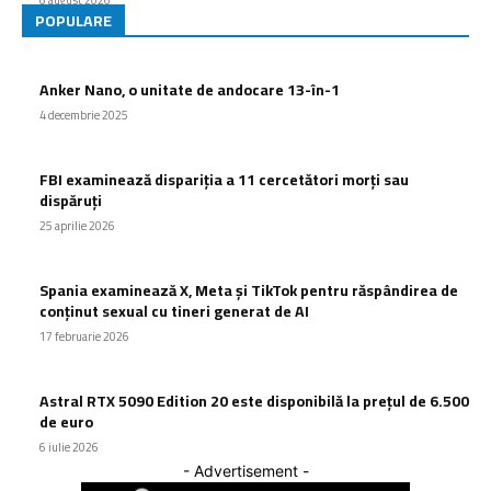
POPULARE
Anker Nano, o unitate de andocare 13-în-1
4 decembrie 2025
FBI examinează dispariția a 11 cercetători morți sau
dispăruți
25 aprilie 2026
Spania examinează X, Meta și TikTok pentru răspândirea de
conținut sexual cu tineri generat de AI
17 februarie 2026
Astral RTX 5090 Edition 20 este disponibilă la prețul de 6.500
de euro
6 iulie 2026
- Advertisement -