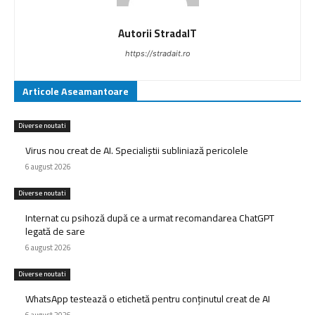
Autorii StradaIT
https://stradait.ro
Articole Aseamantoare
Diverse noutati
Virus nou creat de AI. Specialiștii subliniază pericolele
6 august 2026
Diverse noutati
Internat cu psihoză după ce a urmat recomandarea ChatGPT
legată de sare
6 august 2026
Diverse noutati
WhatsApp testează o etichetă pentru conținutul creat de AI
6 august 2026