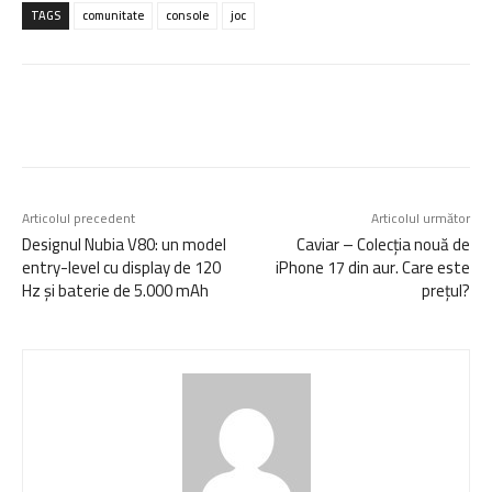
TAGS
comunitate
console
joc
Articolul precedent
Articolul următor
Designul Nubia V80: un model
Caviar – Colecția nouă de
entry-level cu display de 120
iPhone 17 din aur. Care este
Hz și baterie de 5.000 mAh
prețul?