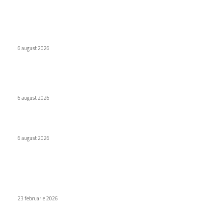
Ultimele postari:
Virus nou creat de AI. Specialiștii subliniază pericolele
6 august 2026
Internat cu psihoză după ce a urmat recomandarea ChatGPT
legată de sare
6 august 2026
WhatsApp testează o etichetă pentru conținutul creat de AI
6 august 2026
Stiri populare
Zvon: iPhone 18 Pro și iPhone 18 Pro Max vor fi dotate cu
camere frontale de 24 MP
23 februarie 2026