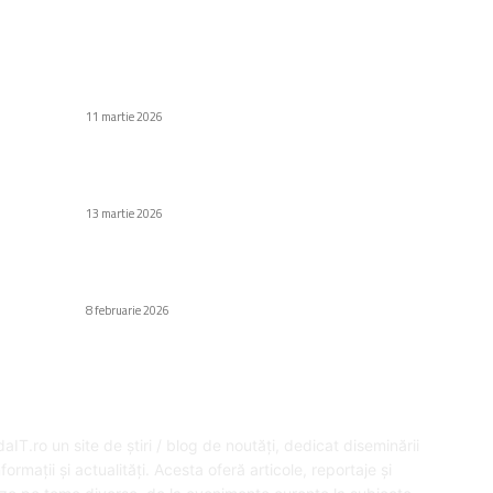
C
Stiri populare
Di
Gemini în Chrome își face debutul pe plan
internațional
Af
11 martie 2026
Să
Au
Robot umanoid „prins” de autorități în Macao
după ce a terorizat o femeie
H
13 martie 2026
Gr
Fa
ASUS a lansat laptopurile de afaceri
ExpertBook P5 G2
Ed
8 februarie 2026
SPRE NOI
U
aIT.ro un site de știri / blog de noutăți, dedicat diseminării
formații și actualități. Acesta oferă articole, reportaje și