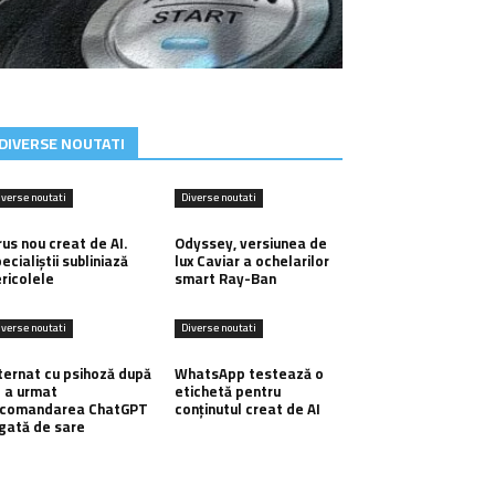
DIVERSE NOUTATI
iverse noutati
Diverse noutati
rus nou creat de AI.
Odyssey, versiunea de
ecialiștii subliniază
lux Caviar a ochelarilor
ricolele
smart Ray-Ban
iverse noutati
Diverse noutati
ternat cu psihoză după
WhatsApp testează o
 a urmat
etichetă pentru
ecomandarea ChatGPT
conținutul creat de AI
gată de sare