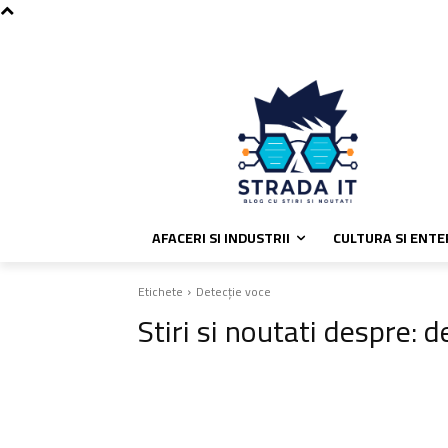
C
vineri, august 7, 2026
Politica de
30.4
București
AFACERI SI INDUSTRII
CULTURA SI ENT
Etichete
Detecție voce
Stiri si noutati despre:
d