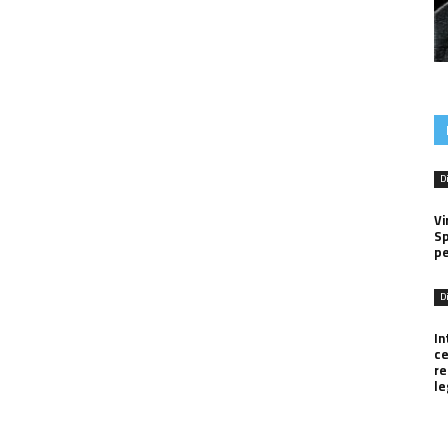
D
Vi
Sp
pe
D
In
ce
r
le