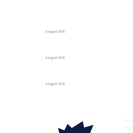
Ultimele postari:
Virus nou creat de AI. Specialiștii subliniază
pericolele
6 august 2026
Odyssey, versiunea de lux Caviar a ochelarilor
smart Ray-Ban
6 august 2026
Internat cu psihoză după ce a urmat
recomandarea ChatGPT legată de sare
6 august 2026
DE
Strad
de in