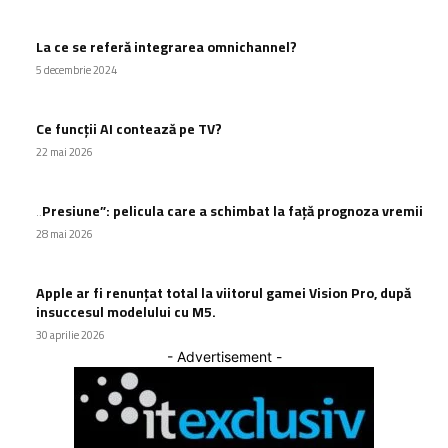
La ce se referă integrarea omnichannel?
5 decembrie 2024
Ce funcții AI contează pe TV?
22 mai 2026
„Presiune”: pelicula care a schimbat la față prognoza vremii
28 mai 2026
Apple ar fi renunțat total la viitorul gamei Vision Pro, după
insuccesul modelului cu M5.
30 aprilie 2026
- Advertisement -