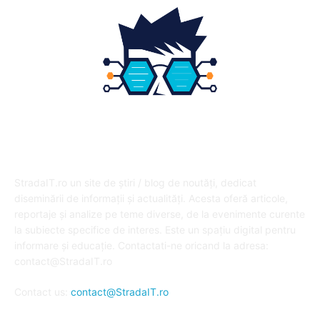
DESPRE NOI
StradaIT.ro un site de știri / blog de noutăți, dedicat
diseminării de informații și actualități. Acesta oferă articole,
reportaje și analize pe teme diverse, de la evenimente curente
la subiecte specifice de interes. Este un spațiu digital pentru
informare și educație. Contactati-ne oricand la adresa:
contact@StradaIT.ro
Contact us:
contact@StradaIT.ro