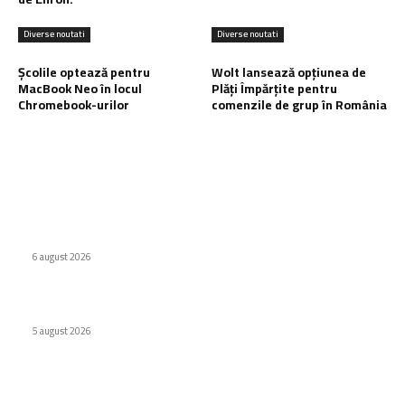
Diverse noutati
Diverse noutati
Școlile optează pentru
Wolt lansează opțiunea de
MacBook Neo în locul
Plăți Împărțite pentru
Chromebook-urilor
comenzile de grup în România
Ultimele postari:
Companiile tehnologice maschează datorii de 1,65 trilioane
$ folosind tehnici asemănătoare celor utilizate de Enron.
6 august 2026
Huawei a lansat o baterie externă de 12.000 mAh
5 august 2026
Școlile optează pentru MacBook Neo în locul Chromebook-
urilor