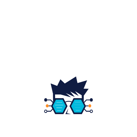
Auto
20
Home & Deco
19
Gradina si exterior
16
Fashion
14
Educatie
12