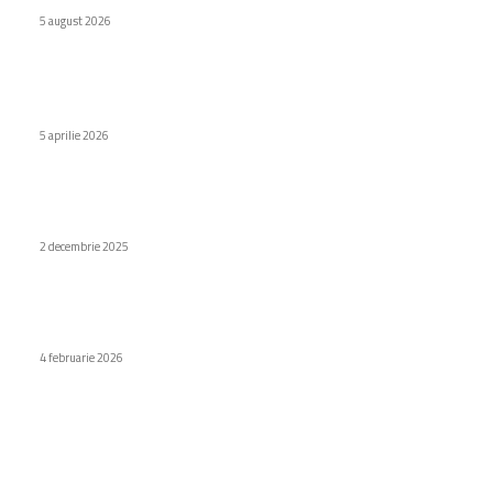
5 august 2026
Stiri populare
Lenovo majorează considerabil costul consolei Legion Go 2
5 aprilie 2026
Siguranța – o prioritate vitală pentru companiile
contemporane (P)
2 decembrie 2025
Galaxy S26 ar putea să aibă un cost considerabil mai mare în
anumite state.
4 februarie 2026
Categorii
Diverse noutati
1149
Afaceri si industrii
48
Sănătate / Hobby
21