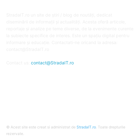
DESPRE NOI
StradaIT.ro un site de știri / blog de noutăți, dedicat
diseminării de informații și actualități. Acesta oferă articole,
reportaje și analize pe teme diverse, de la evenimente curente
la subiecte specifice de interes. Este un spațiu digital pentru
informare și educație. Contactati-ne oricand la adresa:
contact@StradaIT.ro
Contact us:
contact@StradaIT.ro
URMARESTE-NE
© Acest site este creat si administrat de
StradaIT.ro
. Toate drepturile
rezervate.