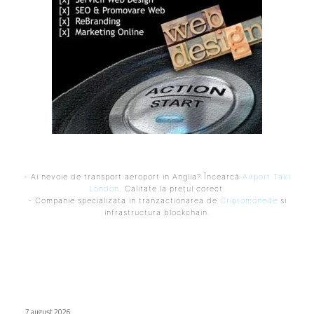
- Ai nevoie de transport aeroport in Anglia? Încearcă
Airport Taxi
London
. Calitate la prețul corect.
- Companie specializata in tranzactionarea de
Criptomonede
si
infrastructura blockchain.
Ultimele postari:
Cum au adus tinerii din anii ’90 internetul rapid în România
7 august 2026