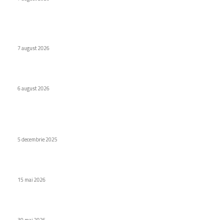
Naspers cumpără în totalitate eMAG. Iulian Stanciu își cedă
acțiunile.
7 august 2026
Virus nou creat de AI. Specialiștii subliniază pericolele
6 august 2026
Stiri populare
iPhone Air își pierde valoarea într-un timp record
5 decembrie 2025
GTA VI: noi supoziții privind diverse ediții și opțiuni de preț
15 mai 2026
Ce înseamnă sunet inteligent adaptiv?