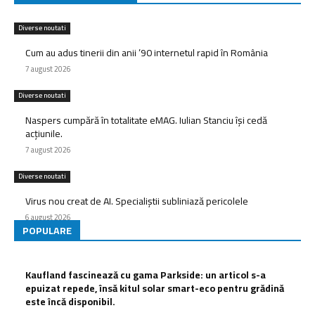
Diverse noutati
Cum au adus tinerii din anii ’90 internetul rapid în România
7 august 2026
Diverse noutati
Naspers cumpără în totalitate eMAG. Iulian Stanciu își cedă
acțiunile.
7 august 2026
Diverse noutati
Virus nou creat de AI. Specialiștii subliniază pericolele
6 august 2026
POPULARE
Kaufland fascinează cu gama Parkside: un articol s-a
epuizat repede, însă kitul solar smart-eco pentru grădină
este încă disponibil.