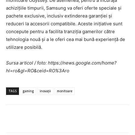
monitoare Odyssey. De asemenea, pentru a încuraja
achizițiile timpurii, Samsung va oferi oferte speciale și
pachete exclusive, inclusiv extinderea garanției și
reduceri la accesorii compatibile. Aceste inițiative sunt
concepute pentru a facilita tranziția gamerilor către
tehnologia nouă și a le oferi cea mai bună experiență de
utilizare posibilă.
Sursa articol / foto: https://news.google.com/home?
hl=ro&gl=RO&ceid=RO%3Aro
TAGS
gaming
inovații
monitoare