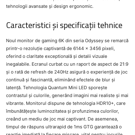
tehnologii avansate și design ergonomic.
Caracteristici și specificații tehnice
Noul monitor de gaming 6K din seria Odyssey se remarcă
printr-o rezoluție captivantă de 6144 x 3456 pixeli,
oferind o claritate exceptională și detalii vizuale
inegalabile. Ecranul curbat cu un raport de aspect de 21:9
și o rată de refresh de 240Hz asigură o experiență de joc
continuă și fascinantă, eliminând efectele de blur și
latență. Tehnologia Quantum Mini LED sporește
contrastul și culorile, generând imagini mai realiste și mai
vibrante. Monitorul dispune de tehnologia HDR10+, care
îmbunătățește luminozitatea și profunzimea culorilor,
creând un mediu de joc mai captivant. De asemenea,
timpul de răspuns ultrarapid de 1ms GTG garantează o
reacție imediată la fiecare mișcare, vital pentru jocurile