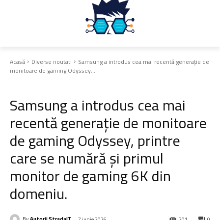
Acasă
Diverse noutati
Samsung a introdus cea mai recentă generație de
monitoare de gaming Odyssey,...
Diverse noutati
Samsung a introdus cea mai
recentă generație de monitoare
de gaming Odyssey, printre
care se numără și primul
monitor de gaming 6K din
domeniu.
By
Autorii StradaIT
7 iunie 2026
201
0