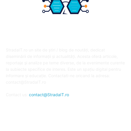
DESPRE NOI
StradaIT.ro un site de știri / blog de noutăți, dedicat
diseminării de informații și actualități. Acesta oferă articole,
reportaje și analize pe teme diverse, de la evenimente curente
la subiecte specifice de interes. Este un spațiu digital pentru
informare și educație. Contactati-ne oricand la adresa:
contact@StradaIT.ro
Contact us:
contact@StradaIT.ro
URMARESTE-NE