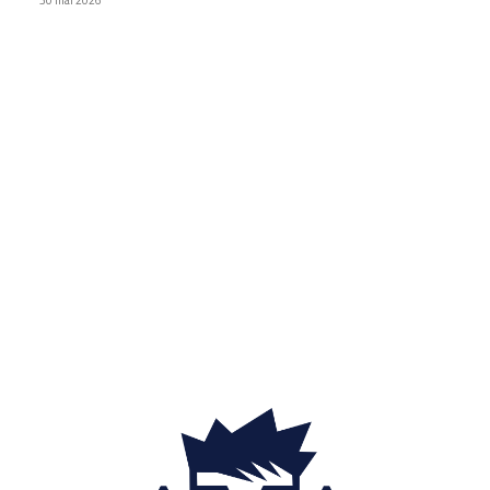
30 mai 2026
Categorii
Diverse noutati
1155
Afaceri si industrii
48
Sănătate / Hobby
21
Auto
20
Home & Deco
19
Gradina si exterior
16
Fashion
14
Educatie
12