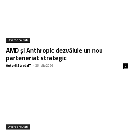
Diverse noutati
AMD și Anthropic dezvăluie un nou
parteneriat strategic
Autorii StradaIT
-
26 iulie 2026
0
Diverse noutati