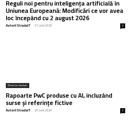
Reguli noi pentru inteligența artificială în
Uniunea Europeană: Modificări ce vor avea
loc începând cu 2 august 2026
Autorii StradaIT
-
31 iulie 2026
0
Diverse noutati
Rapoarte PwC produse cu AI, incluzând
surse și referințe fictive
Autorii StradaIT
-
29 iulie 2026
0