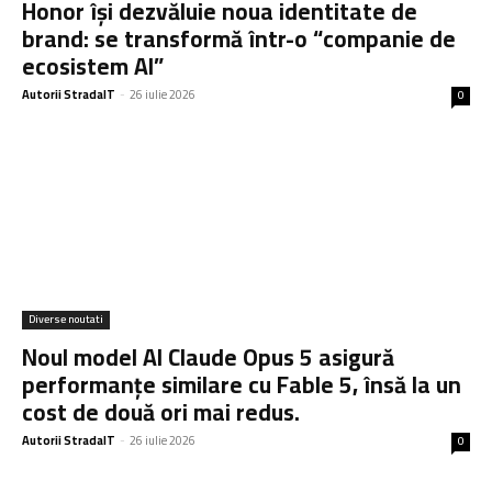
Honor își dezvăluie noua identitate de
brand: se transformă într-o “companie de
ecosistem AI”
Autorii StradaIT
-
26 iulie 2026
0
Diverse noutati
Noul model AI Claude Opus 5 asigură
performanțe similare cu Fable 5, însă la un
cost de două ori mai redus.
Autorii StradaIT
-
26 iulie 2026
0