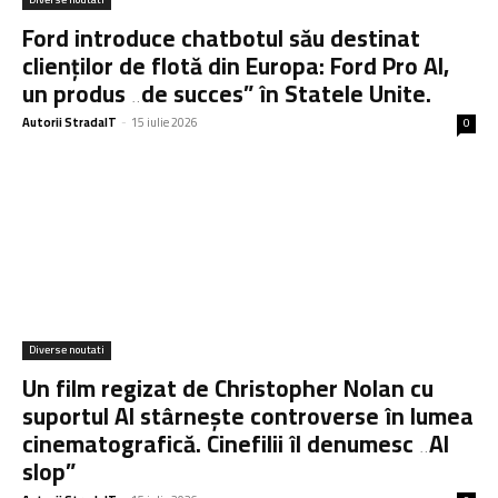
Ford introduce chatbotul său destinat
clienților de flotă din Europa: Ford Pro AI,
un produs „de succes” în Statele Unite.
Autorii StradaIT
-
15 iulie 2026
0
Diverse noutati
Un film regizat de Christopher Nolan cu
suportul AI stârnește controverse în lumea
cinematografică. Cinefilii îl denumesc „AI
slop”