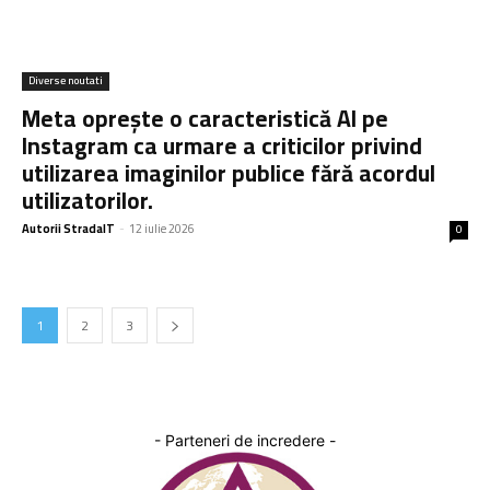
Diverse noutati
Meta oprește o caracteristică AI pe
Instagram ca urmare a criticilor privind
utilizarea imaginilor publice fără acordul
utilizatorilor.
Autorii StradaIT
-
12 iulie 2026
0
1
2
3
- Parteneri de incredere -