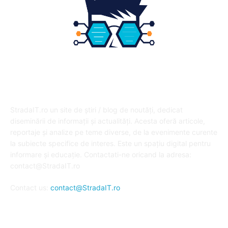
DESPRE NOI
StradaIT.ro un site de știri / blog de noutăți, dedicat
diseminării de informații și actualități. Acesta oferă articole,
reportaje și analize pe teme diverse, de la evenimente curente
la subiecte specifice de interes. Este un spațiu digital pentru
informare și educație. Contactati-ne oricand la adresa:
contact@StradaIT.ro
Contact us:
contact@StradaIT.ro
URMARESTE-NE