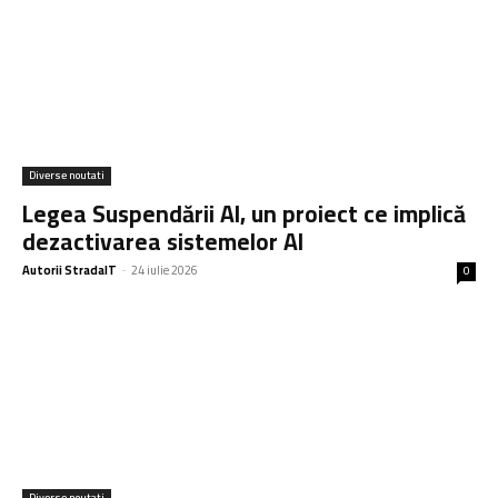
Diverse noutati
Legea Suspendării AI, un proiect ce implică
dezactivarea sistemelor AI
Autorii StradaIT
-
24 iulie 2026
0
Diverse noutati