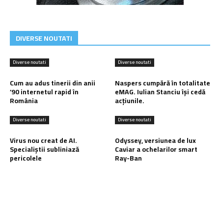
DIVERSE NOUTATI
Diverse noutati
Diverse noutati
Cum au adus tinerii din anii
Naspers cumpără în totalitate
’90 internetul rapid în
eMAG. Iulian Stanciu își cedă
România
acțiunile.
Diverse noutati
Diverse noutati
Virus nou creat de AI.
Odyssey, versiunea de lux
Specialiștii subliniază
Caviar a ochelarilor smart
pericolele
Ray-Ban
Ultimele postari: