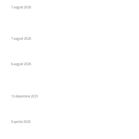
Cum au adus tinerii din anii ’90 internetul rapid în România
7 august 2026
Naspers cumpără în totalitate eMAG. Iulian Stanciu își cedă
acțiunile.
7 august 2026
Virus nou creat de AI. Specialiștii subliniază pericolele
6 august 2026
Stiri populare
Debutul mondial al Xiaomi Pad 8 Pro
12 decembrie 2025
Laptopuri cu Nvidia N1, aflate în etapa de testare?
9 aprilie 2026