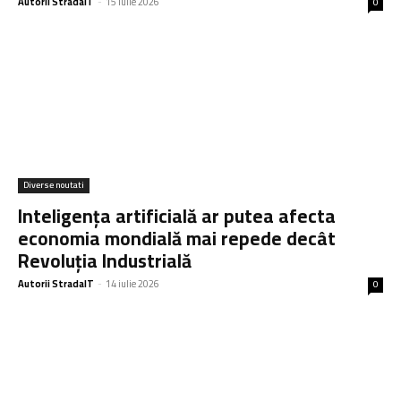
Autorii StradaIT
-
15 iulie 2026
0
Diverse noutati
Inteligența artificială ar putea afecta
economia mondială mai repede decât
Revoluția Industrială
Autorii StradaIT
-
14 iulie 2026
0