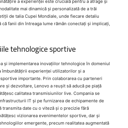
unătățire a experienței este crucială pentru a atrage și
modalitate mai dinamică și personalizată de a trăi
iții de talia Cupei Mondiale, unde fiecare detaliu
că fanii din întreaga lume rămân conectați și implicați,
iile tehnologice sportive
a și implementarea inovațiilor tehnologice în domeniul
îmbunătățirii experienței utilizatorilor și a
 sportive importante. Prin colaborarea cu parteneri
are și dezvoltare, Lenovo a reușit să aducă pe piață
ătățesc calitatea transmisiunilor live. Compania se
frastructurii IT și pe furnizarea de echipamente de
 transmita date cu o viteză și o precizie fără
ătățesc vizionarea evenimentelor sportive, dar și
tehnologiilor emergente, precum realitatea augmentată