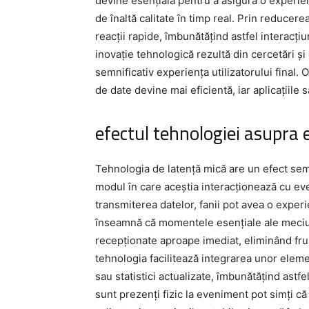
devine esențială pentru a asigura o experien
de înaltă calitate în timp real. Prin reducere
reacții rapide, îmbunătățind astfel interacți
inovație tehnologică rezultă din cercetări ș
semnificativ experiența utilizatorului final.
de date devine mai eficientă, iar aplicațiile
efectul tehnologiei asupra e
Tehnologia de latență mică are un efect sem
modul în care aceștia interacționează cu eve
transmiterea datelor, fanii pot avea o experi
înseamnă că momentele esențiale ale meciurilo
recepționate aproape imediat, eliminând frust
tehnologia facilitează integrarea unor elemen
sau statistici actualizate, îmbunătățind astf
sunt prezenți fizic la eveniment pot simți că 