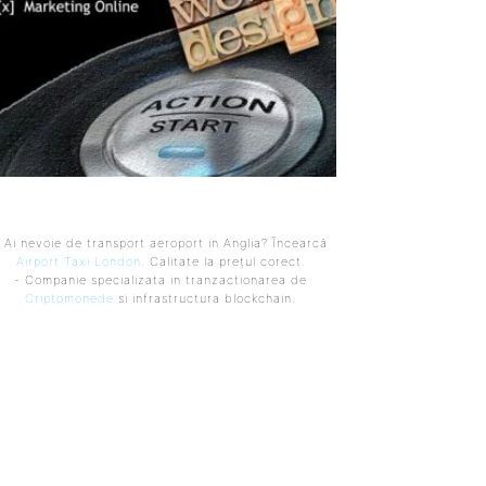
 Ai nevoie de transport aeroport in Anglia? Încearcă
Airport Taxi London
. Calitate la prețul corect.
- Companie specializata in tranzactionarea de
Criptomonede
si infrastructura blockchain.