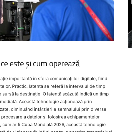
 ce este și cum operează
-
ție importantă în sfera comunicațiilor digitale, fiind
atelor. Practic, latența se referă la intervalul de timp
sursă la destinație. O latență scăzută indică un timp
imediată. Această tehnologie acționează prin
izate, diminuând întârzierile semnalului prin diverse
 procesare a datelor și folosirea echipamentelor
e, cum ar fi Cupa Mondială 2026, această tehnologie