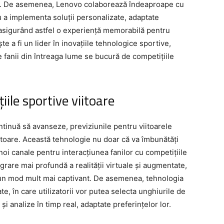
nilor. De asemenea, Lenovo colaborează îndeaproape cu
 a implementa soluții personalizate, adaptate
, asigurând astfel o experiență memorabilă pentru
 a fi un lider în inovațiile tehnologice sportive,
 fanii din întreaga lume se bucură de competițiile
ile sportive viitoare
tinuă să avanseze, previziunile pentru viitoarele
toare. Această tehnologie nu doar că va îmbunătăți
noi canale pentru interacțiunea fanilor cu competițiile
egrare mai profundă a realității virtuale și augmentate,
r-un mod mult mai captivant. De asemenea, tehnologia
e, în care utilizatorii vor putea selecta unghiurile de
și analize în timp real, adaptate preferințelor lor.