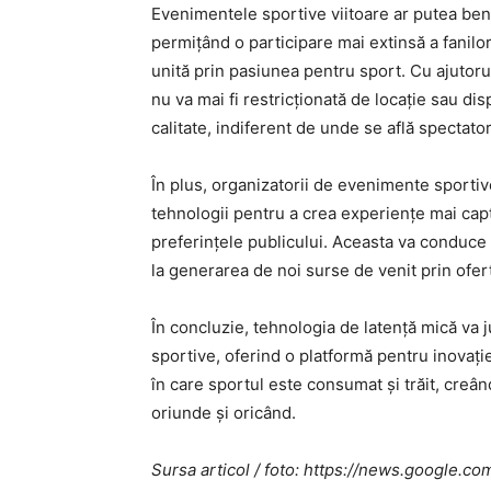
Evenimentele sportive viitoare ar putea bene
permițând o participare mai extinsă a fanilo
unită prin pasiunea pentru sport. Cu ajutoru
nu va mai fi restricționată de locație sau dis
calitate, indiferent de unde se află spectatori
În plus, organizatorii de evenimente sportiv
tehnologii pentru a crea experiențe mai capt
preferințele publicului. Aceasta va conduce la 
la generarea de noi surse de venit prin ofert
În concluzie, tehnologia de latență mică va j
sportive, oferind o platformă pentru inovați
în care sportul este consumat și trăit, creând
oriunde și oricând.
Sursa articol / foto: https://news.googl