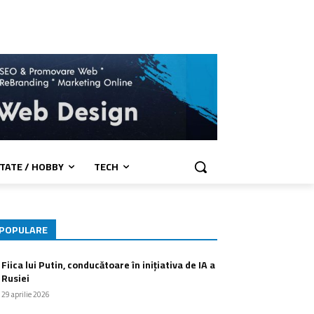
TATE / HOBBY
TECH
POPULARE
Fiica lui Putin, conducătoare în inițiativa de IA a
Rusiei
29 aprilie 2026