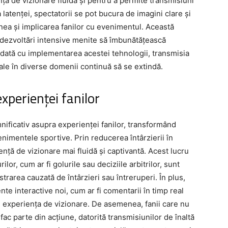
ță de vizionare fluidă și pentru a permite transmisiuni
a latenței, spectatorii se pot bucura de imagini clare și
unea și implicarea fanilor cu evenimentul. Această
i dezvoltări intensive menite să îmbunătățească
 Odată cu implementarea acestei tehnologii, transmisia
 sale în diverse domenii continuă să se extindă.
xperienței fanilor
nificativ asupra experienței fanilor, transformând
nimentele sportive. Prin reducerea întârzierii în
ență de vizionare mai fluidă și captivantă. Acest lucru
r, cum ar fi golurile sau deciziile arbitrilor, sunt
rarea cauzată de întârzieri sau întreruperi. În plus,
te interactive noi, cum ar fi comentarii în timp real
el experiența de vizionare. De asemenea, fanii care nu
fac parte din acțiune, datorită transmisiunilor de înaltă