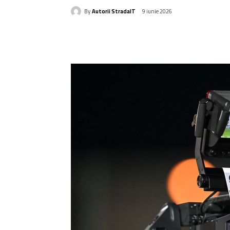
By
Autorii StradaIT
9 iunie 2026
Acțiune