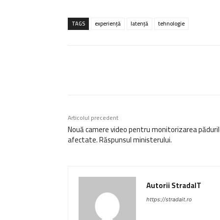
TAGS
experiență
latență
tehnologie
Acțiune
Articolul precedent
Nouă camere video pentru monitorizarea păduril
afectate. Răspunsul ministerului.
Autorii StradaIT
https://stradait.ro