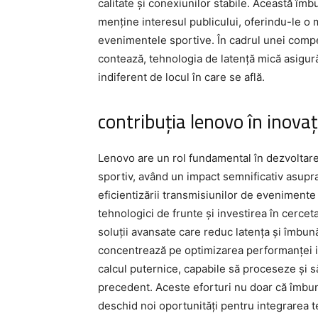
calitate și conexiunilor stabile. Această îmb
menține interesul publicului, oferindu-le o 
evenimentele sportive. În cadrul unei compet
contează, tehnologia de latență mică asigură 
indiferent de locul în care se află.
contribuția lenovo în inovaț
Lenovo are un rol fundamental în dezvoltare
sportiv, având un impact semnificativ asupra 
eficientizării transmisiunilor de evenimente
tehnologici de frunte și investirea în cercet
soluții avansate care reduc latența și îmbun
concentrează pe optimizarea performanței in
calcul puternice, capabile să proceseze și să
precedent. Aceste eforturi nu doar că îmbun
deschid noi oportunități pentru integrarea 