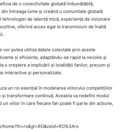
ficia de o conectivitate globală îmbunătățită,
r din întreaga lume și creând o comunitate globală
l tehnologiei de latență mică, experiența de vizionare
pozitive, oferind acces egal la transmisiuni de înaltă
i.
e vor putea utiliza datele colectate prin aceste
ivante și eficiente, adaptându-se rapid la nevoile și
o creștere a implicării și loialității fanilor, precum și
e interactive și personalizate.
uca un rol esențial în modelarea viitorului competițiilor
e și transformare continuă. Aceasta va redefini modul
 un viitor în care fiecare fan poate fi parte din acțiune,
e.com/home?hl=ro&gl=RO&ceid=RO%3Aro