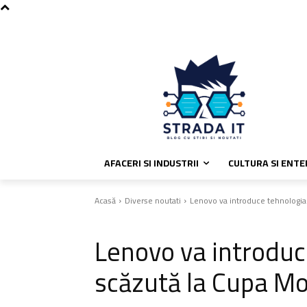
C
joi, august 6, 2026
Politica de coo
27.9
București
AFACERI SI INDUSTRII
CULTURA SI ENT
Acasă
Diverse noutati
Lenovo va introduce tehnologia
Diverse noutati
Lenovo va introduc
scăzută la Cupa M