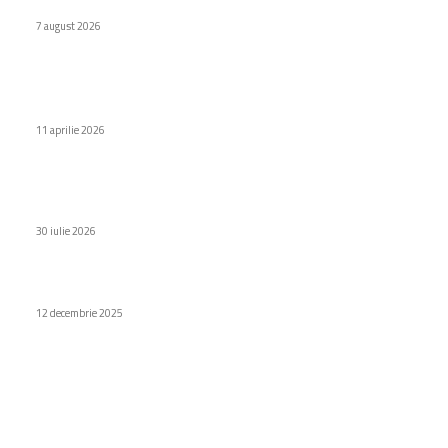
acțiunile.
7 august 2026
Stiri populare
iPhone 2007, ediție specială aniversară de la Caviar
11 aprilie 2026
UE investește miliarde de euro în șapte Gigafabrici dedicate
IA
30 iulie 2026
Funcțiile noi ale ochelarilor AI de la Xiaomi
12 decembrie 2025
Categorii
Diverse noutati
1156
Afaceri si industrii
48
Sănătate / Hobby
21