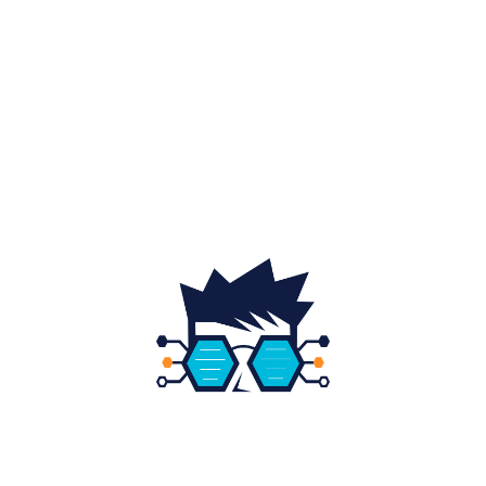
Auto
20
Home & Deco
19
Gradina si exterior
16
Fashion
14
Educatie
12