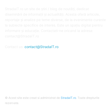
DESPRE NOI
StradaIT.ro un site de știri / blog de noutăți, dedicat
diseminării de informații și actualități. Acesta oferă articole,
reportaje și analize pe teme diverse, de la evenimente curente
la subiecte specifice de interes. Este un spațiu digital pentru
informare și educație. Contactati-ne oricand la adresa:
contact@StradaIT.ro
Contact us:
contact@StradaIT.ro
URMARESTE-NE
© Acest site este creat si administrat de
StradaIT.ro
. Toate drepturile
rezervate.