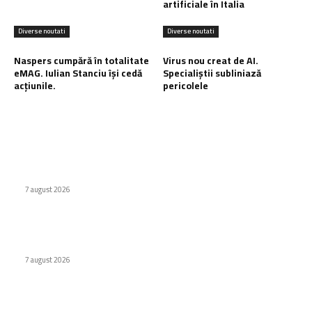
artificiale în Italia
Diverse noutati
Diverse noutati
Naspers cumpără în totalitate
Virus nou creat de AI.
eMAG. Iulian Stanciu își cedă
Specialiștii subliniază
acțiunile.
pericolele
Ultimele postari:
Cum au adus tinerii din anii ’90 internetul rapid în România
7 august 2026
Premieră în domeniul medical: Viziune redobândită cu
ajutorul inteligenței artificiale în Italia
7 august 2026
Naspers cumpără în totalitate eMAG. Iulian Stanciu își cedă