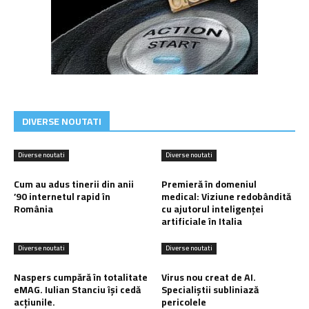
DIVERSE NOUTATI
Diverse noutati
Diverse noutati
Cum au adus tinerii din anii
Premieră în domeniul
’90 internetul rapid în
medical: Viziune redobândită
România
cu ajutorul inteligenței
artificiale în Italia
Diverse noutati
Diverse noutati
Naspers cumpără în totalitate
Virus nou creat de AI.
eMAG. Iulian Stanciu își cedă
Specialiștii subliniază
acțiunile.
pericolele