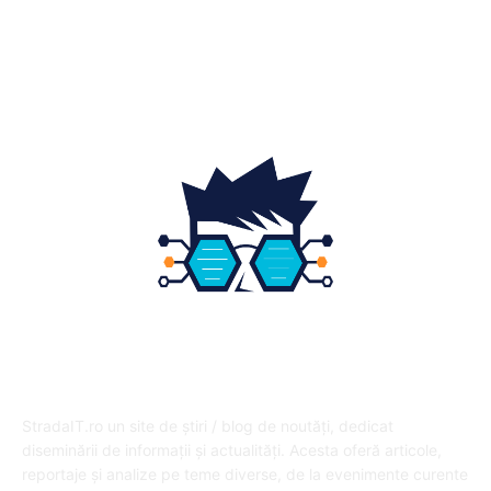
Fashion
14
Educatie
12
DESPRE NOI
StradaIT.ro un site de știri / blog de noutăți, dedicat
diseminării de informații și actualități. Acesta oferă articole,
reportaje și analize pe teme diverse, de la evenimente curente