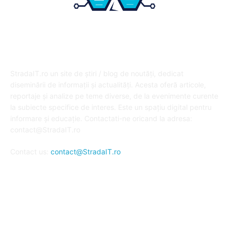
DESPRE NOI
StradaIT.ro un site de știri / blog de noutăți, dedicat
diseminării de informații și actualități. Acesta oferă articole,
reportaje și analize pe teme diverse, de la evenimente curente
la subiecte specifice de interes. Este un spațiu digital pentru
informare și educație. Contactati-ne oricand la adresa:
contact@StradaIT.ro
Contact us:
contact@StradaIT.ro
URMARESTE-NE