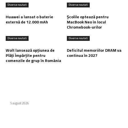
Diverse noutati
Diverse noutati
Huawei a lansat o baterie
Școlile optează pentru
externă de 12.000 mAh
MacBook Neo în locul
Chromebook-urilor
Diverse noutati
Diverse noutati
Wolt lansează opțiunea de
Deficitul memoriilor DRAM va
Plăți Împărțite pentru
continua în 2027
comenzile de grup în România
Ultimele postari:
Huawei a lansat o baterie externă de 12.000 mAh
5 august 2026
Școlile optează pentru MacBook Neo în locul Chromebook-
urilor