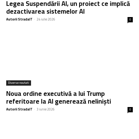
Legea Suspendării AI, un proiect ce implică
dezactivarea sistemelor AI
Autorii StradaIT
-
24 iulie 2026
0
Diverse noutati
Noua ordine executivă a lui Trump
referitoare la AI generează neliniști
Autorii StradaIT
-
3 iunie 2026
0