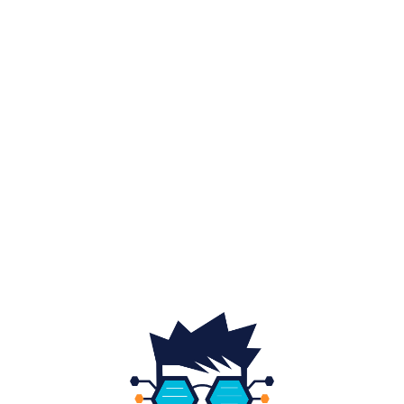
Diverse noutati
1148
Afaceri si industrii
48
Sănătate / Hobby
21
Auto
20
Home & Deco
19
Gradina si exterior
16
Fashion
14
Educatie
12