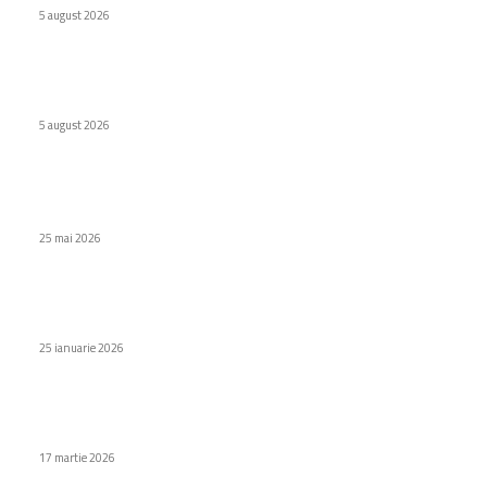
5 august 2026
Wolt lansează opțiunea de Plăți Împărțite pentru comenzile
de grup în România
5 august 2026
Stiri populare
Autobuz fără șofer, coliziune în debutul călătoriei
25 mai 2026
Funcția anti-fraudă de pe Pixel ar putea fi accesibilă pe
Galaxy S26
25 ianuarie 2026
Cupa Mondială 2026 va fi difuzată pe YouTube: FIFA anunță
un parteneriat nou
17 martie 2026
Categorii