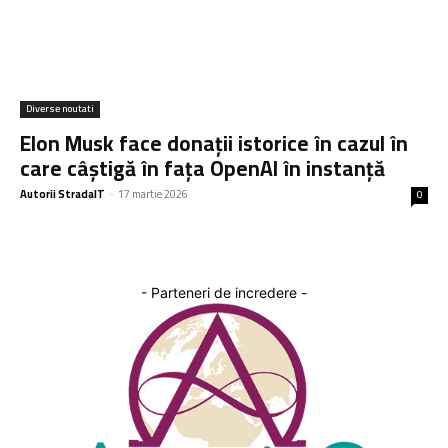
Diverse noutati
Elon Musk face donații istorice în cazul în
care câștigă în fața OpenAI în instanță
Autorii StradaIT
-
17 martie 2026
0
- Parteneri de incredere -