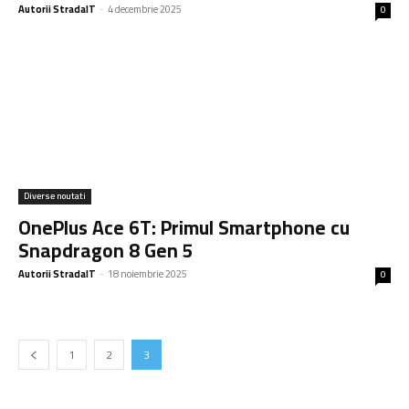
Autorii StradaIT
-
4 decembrie 2025
0
Diverse noutati
OnePlus Ace 6T: Primul Smartphone cu
Snapdragon 8 Gen 5
Autorii StradaIT
-
18 noiembrie 2025
0
1
2
3