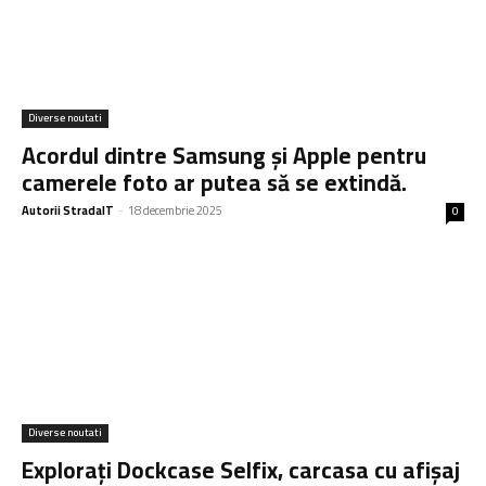
Diverse noutati
Acordul dintre Samsung și Apple pentru
camerele foto ar putea să se extindă.
Autorii StradaIT
-
18 decembrie 2025
0
Diverse noutati
Explorați Dockcase Selfix, carcasa cu afișaj