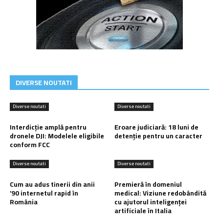
DIVERSE NOUTATI
Diverse noutati
Diverse noutati
Interdicție amplă pentru
Eroare judiciară: 18 luni de
dronele DJI: Modelele eligibile
detenție pentru un caracter
conform FCC
Diverse noutati
Diverse noutati
Cum au adus tinerii din anii
Premieră în domeniul
’90 internetul rapid în
medical: Viziune redobândită
România
cu ajutorul inteligenței
artificiale în Italia