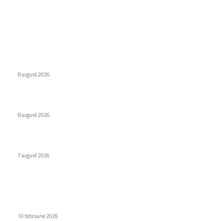
Ultimele postari:
Interdicție amplă pentru dronele DJI: Modelele eligibile
conform FCC
8 august 2026
Eroare judiciară: 18 luni de detenție pentru un caracter
8 august 2026
Cum au adus tinerii din anii ’90 internetul rapid în România
7 august 2026
Stiri populare
INFOGRAFIC | Top 10: Aerolinele cu cel mai mult spațiu
pentru picioare în clasa economică
10 februarie 2026