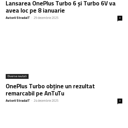
Lansarea OnePlus Turbo 6 și Turbo 6V va
avea loc pe 8 ianuarie
Autorii StradaIT
-
29 decembrie 2025
0
Diverse noutati
OnePlus Turbo obține un rezultat
remarcabil pe AnTuTu
Autorii StradaIT
-
24 decembrie 2025
0