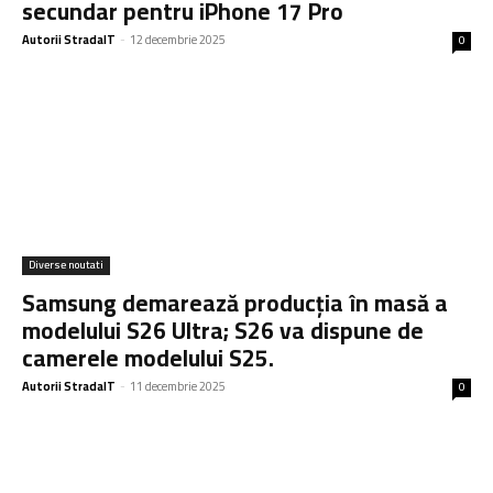
secundar pentru iPhone 17 Pro
Autorii StradaIT
-
12 decembrie 2025
0
Diverse noutati
Samsung demarează producția în masă a
modelului S26 Ultra; S26 va dispune de
camerele modelului S25.
Autorii StradaIT
-
11 decembrie 2025
0