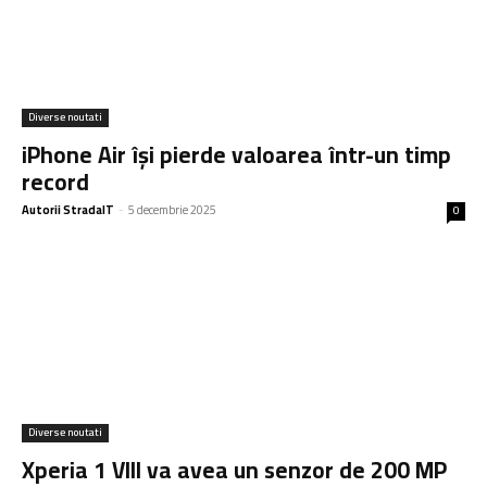
Diverse noutati
iPhone Air își pierde valoarea într-un timp
record
Autorii StradaIT
-
5 decembrie 2025
0
Diverse noutati
Xperia 1 VIII va avea un senzor de 200 MP