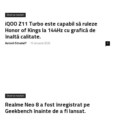
Diverse noutati
iQOO Z11 Turbo este capabil să ruleze
Honor of Kings la 144Hz cu grafică de
înaltă calitate.
Autorii StradaIT
-
15 ianuarie 2026
0
Diverse noutati
Realme Neo 8 a fost înregistrat pe
Geekbench înainte de a fi lansat.