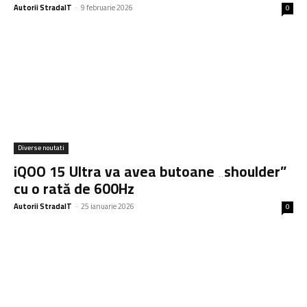
Autorii StradaIT
-
9 februarie 2026
0
Diverse noutati
iQOO 15 Ultra va avea butoane „shoulder”
cu o rată de 600Hz
Autorii StradaIT
-
25 ianuarie 2026
0