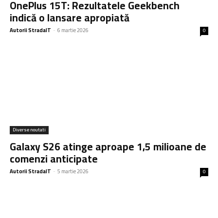
OnePlus 15T: Rezultatele Geekbench
indică o lansare apropiată
Autorii StradaIT
-
6 martie 2026
0
Diverse noutati
Galaxy S26 atinge aproape 1,5 milioane de
comenzi anticipate
Autorii StradaIT
-
5 martie 2026
0