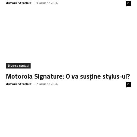
Autorii StradaIT
-
9 ianuarie 2026
0
Diverse noutati
Motorola Signature: O va susține stylus-ul?
Autorii StradaIT
-
2 ianuarie 2026
0