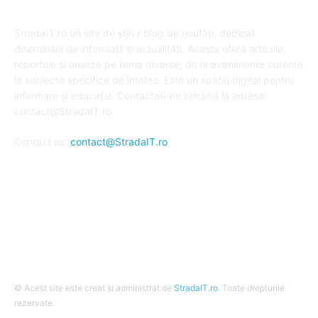
DESPRE NOI
StradaIT.ro un site de știri / blog de noutăți, dedicat
diseminării de informații și actualități. Acesta oferă articole,
reportaje și analize pe teme diverse, de la evenimente curente
la subiecte specifice de interes. Este un spațiu digital pentru
informare și educație. Contactati-ne oricand la adresa:
contact@StradaIT.ro
Contact us:
contact@StradaIT.ro
URMARESTE-NE
© Acest site este creat si administrat de
StradaIT.ro
. Toate drepturile
rezervate.