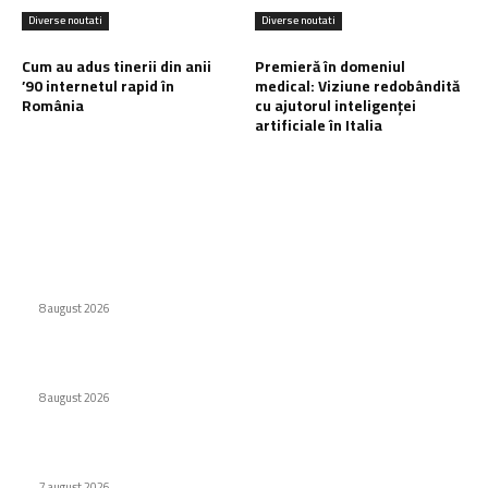
Diverse noutati
Diverse noutati
Cum au adus tinerii din anii
Premieră în domeniul
’90 internetul rapid în
medical: Viziune redobândită
România
cu ajutorul inteligenței
artificiale în Italia
Ultimele postari:
Interdicție amplă pentru dronele DJI: Modelele eligibile
conform FCC
8 august 2026
Eroare judiciară: 18 luni de detenție pentru un caracter
8 august 2026
Cum au adus tinerii din anii ’90 internetul rapid în România
7 august 2026