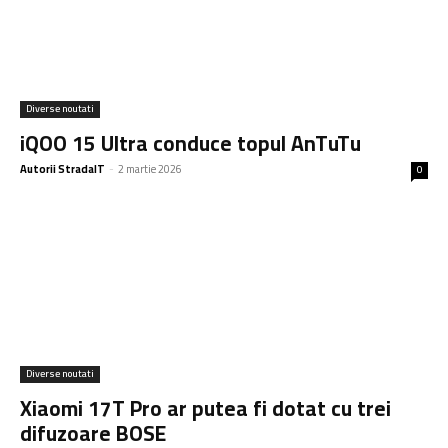
Diverse noutati
iQOO 15 Ultra conduce topul AnTuTu
Autorii StradaIT
-
2 martie 2026
0
Diverse noutati
Xiaomi 17T Pro ar putea fi dotat cu trei
difuzoare BOSE