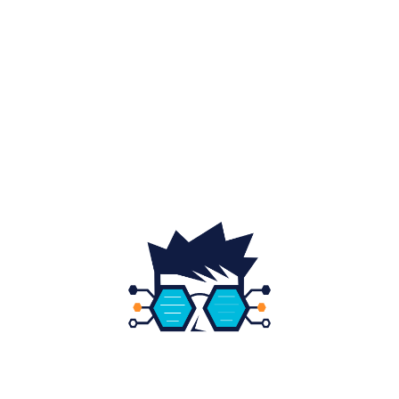
Auto
20
Home & Deco
19
Gradina si exterior
16
Fashion
14
Educatie
12