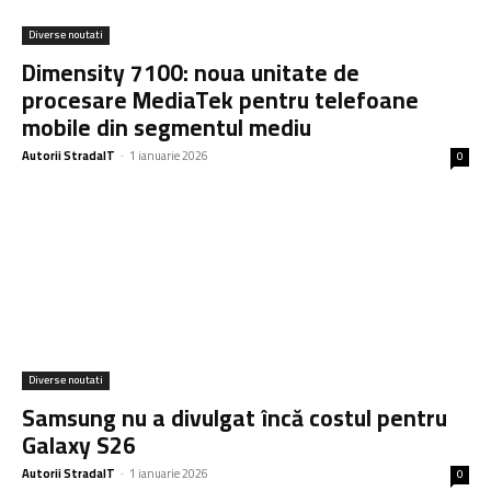
Diverse noutati
Dimensity 7100: noua unitate de
procesare MediaTek pentru telefoane
mobile din segmentul mediu
Autorii StradaIT
-
1 ianuarie 2026
0
Diverse noutati
Samsung nu a divulgat încă costul pentru
Galaxy S26
Autorii StradaIT
-
1 ianuarie 2026
0