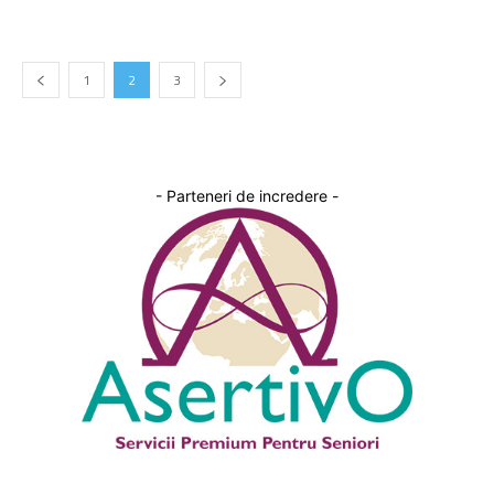
1
2
3
- Parteneri de incredere -