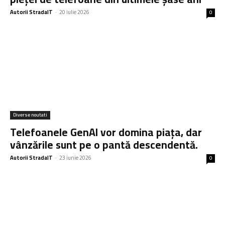
Autorii StradaIT
-
20 iulie 2026
0
Diverse noutati
Telefoanele GenAI vor domina piața, dar
vânzările sunt pe o pantă descendentă.
Autorii StradaIT
-
23 iunie 2026
0