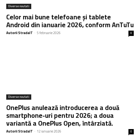
Diverse noutati
Celor mai bune telefoane și tablete
Android din ianuarie 2026, conform AnTuTu
Autorii StradaIT
-
5 februarie 2026
0
Diverse noutati
OnePlus anulează introducerea a două
smartphone-uri pentru 2026; a doua
variantă a OnePlus Open, întârziată.
Autorii StradaIT
-
12 ianuarie 2026
0