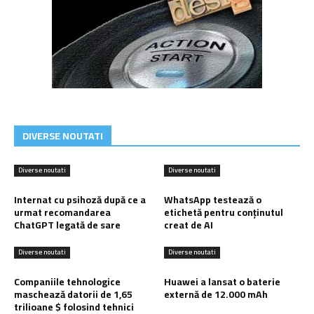
DIVERSE NOUTATI
Diverse noutati
Diverse noutati
Internat cu psihoză după ce a
WhatsApp testează o
urmat recomandarea
etichetă pentru conținutul
ChatGPT legată de sare
creat de AI
Diverse noutati
Diverse noutati
Companiile tehnologice
Huawei a lansat o baterie
maschează datorii de 1,65
externă de 12.000 mAh
trilioane $ folosind tehnici