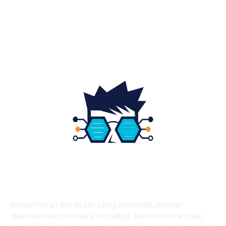
Fashion
14
Educatie
12
DESPRE NOI
StradaIT.ro un site de știri / blog de noutăți, dedicat
diseminării de informații și actualități. Acesta oferă articole,