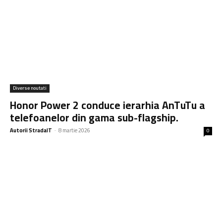
Diverse noutati
Honor Power 2 conduce ierarhia AnTuTu a
telefoanelor din gama sub-flagship.
Autorii StradaIT
-
8 martie 2026
0