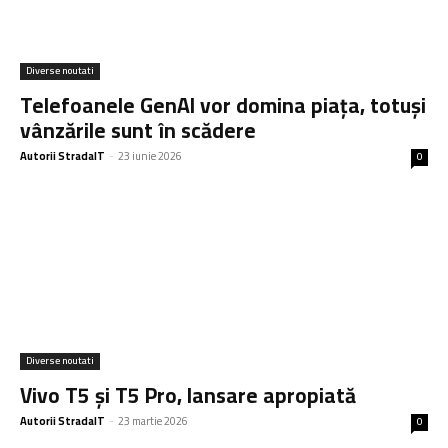
Diverse noutati
Telefoanele GenAI vor domina piața, totuși
vânzările sunt în scădere
Autorii StradaIT
-
23 iunie 2026
0
Diverse noutati
Vivo T5 și T5 Pro, lansare apropiată
Autorii StradaIT
-
23 martie 2026
0