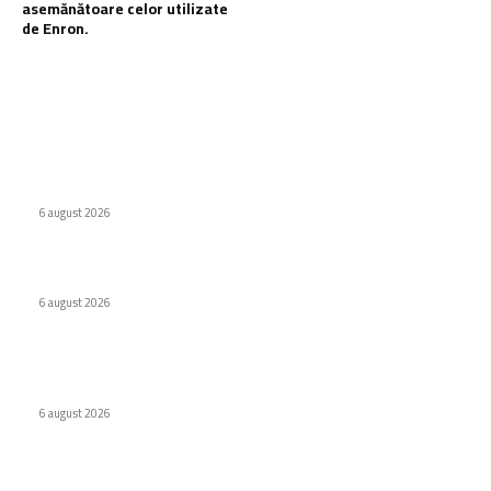
asemănătoare celor utilizate
de Enron.
Ultimele postari:
Internat cu psihoză după ce a urmat recomandarea ChatGPT
legată de sare
6 august 2026
WhatsApp testează o etichetă pentru conținutul creat de AI
6 august 2026
Companiile tehnologice maschează datorii de 1,65 trilioane
$ folosind tehnici asemănătoare celor utilizate de Enron.
6 august 2026
Stiri populare