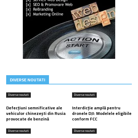
DIVERSE NOUTATI
Diverse noutati
Diverse noutati
Defecțiuni semnificative ale
Interdicție amplă pentru
vehiculor chinezești din Rusia
dronele DJI: Modelele eligibile
provocate de benzină
conform FCC
Diverse noutati
Diverse noutati