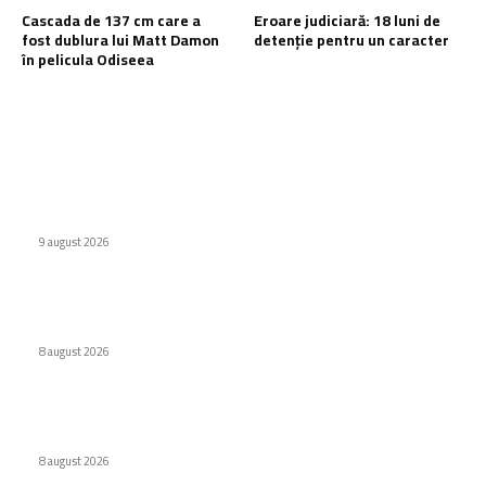
Cascada de 137 cm care a
Eroare judiciară: 18 luni de
fost dublura lui Matt Damon
detenție pentru un caracter
în pelicula Odiseea
Ultimele postari:
Defecțiuni semnificative ale vehiculor chinezești din Rusia
provocate de benzină
9 august 2026
Interdicție amplă pentru dronele DJI: Modelele eligibile
conform FCC
8 august 2026
Cascada de 137 cm care a fost dublura lui Matt Damon în
pelicula Odiseea
8 august 2026