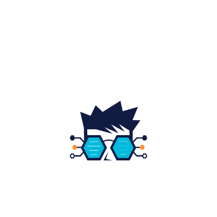
Home & Deco
19
Gradina si exterior
16
Fashion
14
Educatie
12
DESPRE NOI