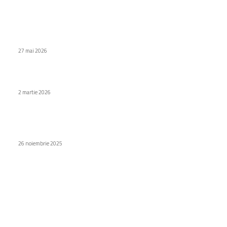
Stiri populare
YouTube introduce o apărare împotriva deepfake pentru
creatorii de conținut și etichete AI mai evidente
27 mai 2026
iQOO 15 Ultra conduce topul AnTuTu
2 martie 2026
Încercările de phishing asociate cu cumpărăturile au depășit
6 milioane
26 noiembrie 2025
Categorii
Diverse noutati
1161
Afaceri si industrii
48
Sănătate / Hobby
21
Auto
20