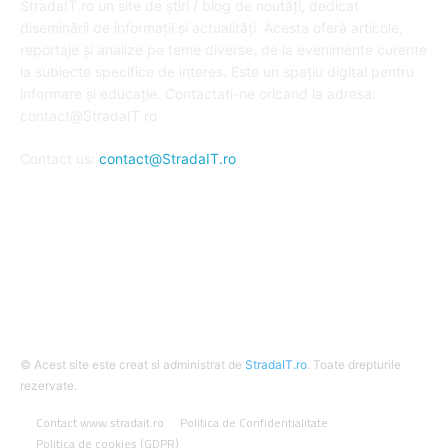
StradaIT.ro un site de știri / blog de noutăți, dedicat
diseminării de informații și actualități. Acesta oferă articole,
reportaje și analize pe teme diverse, de la evenimente curente
la subiecte specifice de interes. Este un spațiu digital pentru
informare și educație. Contactati-ne oricand la adresa:
contact@StradaIT.ro
Contact us:
contact@StradaIT.ro
URMARESTE-NE
© Acest site este creat si administrat de
StradaIT.ro
. Toate drepturile
rezervate.
Contact www.stradait.ro
Politica de Confidentialitate
Politica de cookies (GDPR)