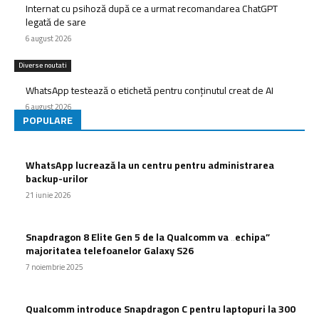
Internat cu psihoză după ce a urmat recomandarea ChatGPT
legată de sare
6 august 2026
Diverse noutati
WhatsApp testează o etichetă pentru conținutul creat de AI
6 august 2026
POPULARE
WhatsApp lucrează la un centru pentru administrarea
backup-urilor
21 iunie 2026
Snapdragon 8 Elite Gen 5 de la Qualcomm va „echipa”
majoritatea telefoanelor Galaxy S26
7 noiembrie 2025
Qualcomm introduce Snapdragon C pentru laptopuri la 300