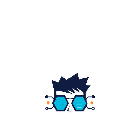
Auto
20
Home & Deco
19
Gradina si exterior
16
Fashion
14
Educatie
12