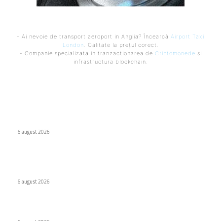
- Ai nevoie de transport aeroport in Anglia? Încearcă
Airport Taxi
London
. Calitate la prețul corect.
- Companie specializata in tranzactionarea de
Criptomonede
si
infrastructura blockchain.
Ultimele postari:
Virus nou creat de AI. Specialiștii subliniază pericolele
6 august 2026
Internat cu psihoză după ce a urmat recomandarea ChatGPT
legată de sare
6 august 2026
WhatsApp testează o etichetă pentru conținutul creat de AI