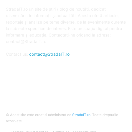
DESPRE NOI
StradaIT.ro un site de știri / blog de noutăți, dedicat
diseminării de informații și actualități. Acesta oferă articole,
reportaje și analize pe teme diverse, de la evenimente curente
la subiecte specifice de interes. Este un spațiu digital pentru
informare și educație. Contactati-ne oricand la adresa:
contact@StradaIT.ro
Contact us:
contact@StradaIT.ro
URMARESTE-NE
© Acest site este creat si administrat de
StradaIT.ro
. Toate drepturile
rezervate.
Contact www.stradait.ro
Politica de Confidentialitate