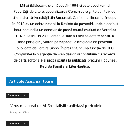
Mihai Bălăceanu s-a născut în 1994 și este absolvent al
Facultății de Litere, specializarea Comunicare și Relații Publice,
din cadrul Universității din București. Cariera sa literară a început
în 2018 cu un debut notabil în Revista de povestiri, unde a obținut
locul secund la un concurs de proză scurtă evaluat de Veronica
D. Niculescu. În 2021, creațiile sale au fost selectate pentru a
face parte din „Șotron pe zăpadă”, o antologie de povestiri
publicată de Editura Siono. În prezent, ocupă funcția de SEO
Copywriter la o agenție de web design și contribuie cu recenzii
de cărți, editoriale și proză scurtă la publicații precum Ficțiunea,
Revista Familia și LiterNautica.
Articole Aseamantoare
Diverse noutati
Virus nou creat de AI. Specialiștii subliniază pericolele
6 august 2026
Diverse noutati