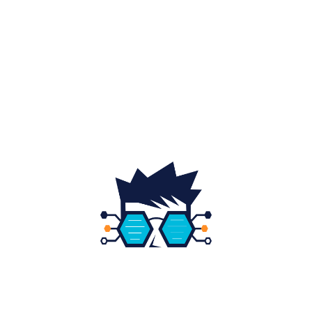
Auto
20
Home & Deco
19
Gradina si exterior
16
Fashion
14
Educatie
12