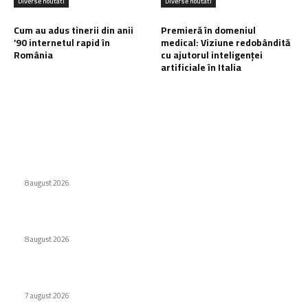
Diverse noutati
Diverse noutati
Cum au adus tinerii din anii
Premieră în domeniul
’90 internetul rapid în
medical: Viziune redobândită
România
cu ajutorul inteligenței
artificiale în Italia
Ultimele postari:
Interdicție amplă pentru dronele DJI: Modelele eligibile
conform FCC
8 august 2026
Eroare judiciară: 18 luni de detenție pentru un caracter
8 august 2026
Cum au adus tinerii din anii ’90 internetul rapid în România
7 august 2026