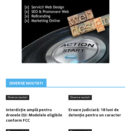
DIVERSE NOUTATI
Diverse noutati
Diverse noutati
Interdicție amplă pentru
Eroare judiciară: 18 luni de
dronele DJI: Modelele eligibile
detenție pentru un caracter
conform FCC