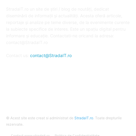
DESPRE NOI
StradaIT.ro un site de știri / blog de noutăți, dedicat
diseminării de informații și actualități. Acesta oferă articole,
reportaje și analize pe teme diverse, de la evenimente curente
la subiecte specifice de interes. Este un spațiu digital pentru
informare și educație. Contactati-ne oricand la adresa:
contact@StradaIT.ro
Contact us:
contact@StradaIT.ro
URMARESTE-NE
© Acest site este creat si administrat de
StradaIT.ro
. Toate drepturile
rezervate.
Contact www.stradait.ro
Politica de Confidentialitate