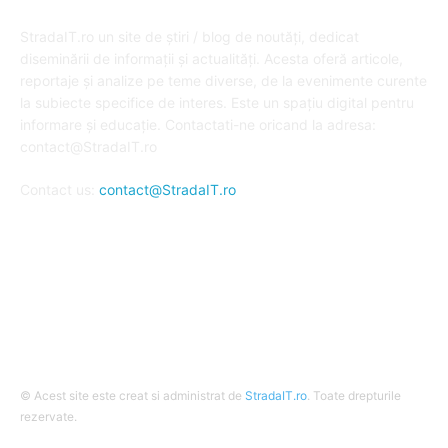
DESPRE NOI
StradaIT.ro un site de știri / blog de noutăți, dedicat
diseminării de informații și actualități. Acesta oferă articole,
reportaje și analize pe teme diverse, de la evenimente curente
la subiecte specifice de interes. Este un spațiu digital pentru
informare și educație. Contactati-ne oricand la adresa:
contact@StradaIT.ro
Contact us:
contact@StradaIT.ro
URMARESTE-NE
© Acest site este creat si administrat de
StradaIT.ro
. Toate drepturile
rezervate.