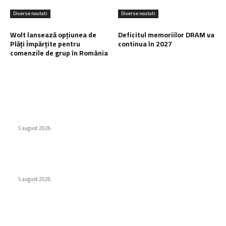
Diverse noutati
Diverse noutati
Wolt lansează opțiunea de
Deficitul memoriilor DRAM va
Plăți Împărțite pentru
continua în 2027
comenzile de grup în România
Ultimele postari:
Huawei a lansat o baterie externă de 12.000 mAh
5 august 2026
Școlile optează pentru MacBook Neo în locul Chromebook-
urilor
5 august 2026
Wolt lansează opțiunea de Plăți Împărțite pentru comenzile
de grup în România