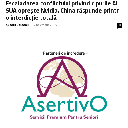
Escaladarea conflictului privind cipurile AI:
SUA oprește Nvidia, China răspunde printr-
o interdicție totală
Autorii StradaIT
-
7 noiembrie 2025
0
- Parteneri de incredere -