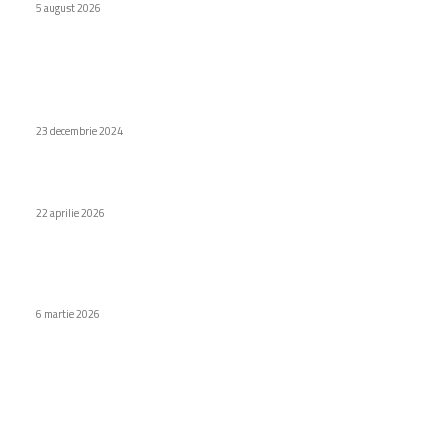
5 august 2026
Stiri populare
Există un program educațional internațional la grădinițele
private din București?
23 decembrie 2024
Descoperiri surprinzătoare recente în interiorul mumiilor
22 aprilie 2026
OnePlus 15T: Rezultatele Geekbench indică o lansare
apropiată
6 martie 2026
Categorii
Diverse noutati
1148
Afaceri si industrii
48
Sănătate / Hobby
21