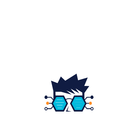
Auto
20
Home & Deco
19
Gradina si exterior
16
Fashion
14
Educatie
12