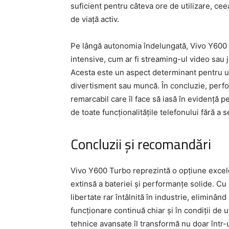
suficient pentru câteva ore de utilizare, cee
de viață activ.
Pe lângă autonomia îndelungată, Vivo Y600 T
intensive, cum ar fi streaming-ul video sau 
Acesta este un aspect determinant pentru uti
divertisment sau muncă. În concluzie, perf
remarcabil care îl face să iasă în evidență pe
de toate funcționalitățile telefonului fără a 
Concluzii și recomandări
Vivo Y600 Turbo reprezintă o opțiune excele
extinsă a bateriei și performanțe solide. C
libertate rar întâlnită în industrie, eliminân
funcționare continuă chiar și în condiții de 
tehnice avansate îl transformă nu doar într-un