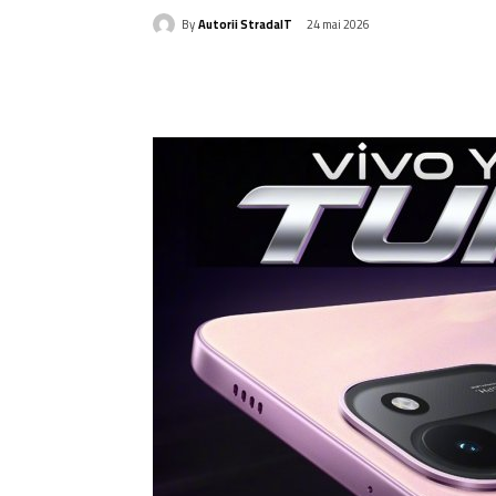
By
Autorii StradaIT
24 mai 2026
Acțiune