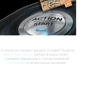
 Ai nevoie de transport aeroport in Anglia? Încearcă
Airport Taxi London
. Calitate la prețul corect.
- Companie specializata in tranzactionarea de
Criptomonede
si infrastructura blockchain.