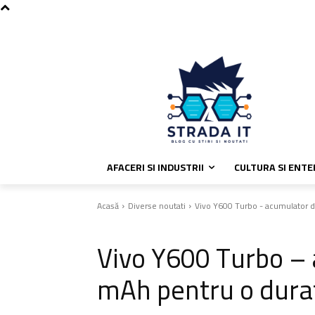
C
vineri, august 7, 2026
Politica de
30.4
București
AFACERI SI INDUSTRII
CULTURA SI ENT
Acasă
Diverse noutati
Vivo Y600 Turbo - acumulator d
Diverse noutati
Vivo Y600 Turbo –
mAh pentru o durat