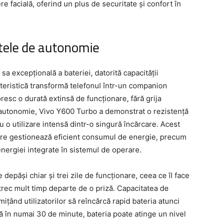
e facială, oferind un plus de securitate și confort în
stele de autonomie
a excepțională a bateriei, datorită capacității
eristică transformă telefonul într-un companion
doresc o durată extinsă de funcționare, fără grija
de autonomie, Vivo Y600 Turbo a demonstrat o rezistență
 o utilizare intensă dintr-o singură încărcare. Acest
care gestionează eficient consumul de energie, precum
nergiei integrate în sistemul de operare.
e depăși chiar și trei zile de funcționare, ceea ce îl face
etrec mult timp departe de o priză. Capacitatea de
mițând utilizatorilor să reîncărcă rapid bateria atunci
 în numai 30 de minute, bateria poate atinge un nivel