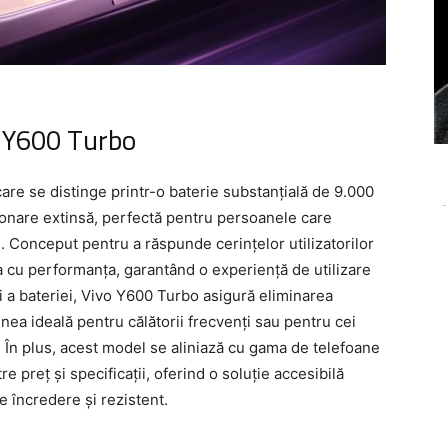
o Y600 Turbo
are se distinge printr-o baterie substanțială de 9.000
-
ționare extinsă, perfectă pentru persoanele care
i. Conceput pentru a răspunde cerințelor utilizatorilor
a cu performanța, garantând o experiență de utilizare
ari a bateriei, Vivo Y600 Turbo asigură eliminarea
unea ideală pentru călătorii frecvenți sau pentru cei
e. În plus, acest model se aliniază cu gama de telefoane
e preț și specificații, oferind o soluție accesibilă
 încredere și rezistent.