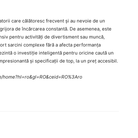
orii care călătoresc frecvent și au nevoie de un
îngrijora de încărcarea constantă. De asemenea, este
ensiv pentru activități de divertisment sau muncă,
efort sarcini complexe fără a afecta performanța
zintă o investiție inteligentă pentru oricine caută un
esionantă și specificații de top, la un preț accesibil.
e.com/home?hl=ro&gl=RO&ceid=RO%3Aro