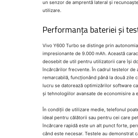
un senzor de amprentă lateral și recunoașter
utilizare.
Performanța bateriei și te
Vivo Y600 Turbo se distinge prin autonomia s
impresionante de 9.000 mAh. Această caract
deosebit de util pentru utilizatorii care își 
încărcărilor frecvente. În cadrul testelor 
remarcabilă, funcționând până la două zile cu
lucru se datorează optimizărilor software 
și tehnologiilor avansate de economisire a e
În condiții de utilizare medie, telefonul poat
ideal pentru călătorii sau pentru cei care p
încărcare rapidă este un alt punct forte, per
când este necesar. Testele au demonstrat că