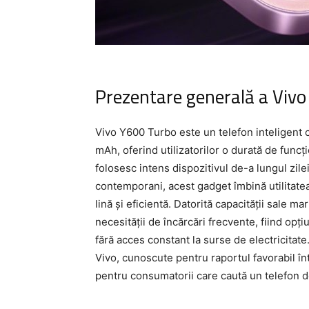
Prezentare generală a Viv
Vivo Y600 Turbo este un telefon inteligent c
mAh, oferind utilizatorilor o durată de func
folosesc intens dispozitivul de-a lungul zile
contemporani, acest gadget îmbină utilitate
lină și eficientă. Datorită capacității sale m
necesității de încărcări frecvente, fiind opți
fără acces constant la surse de electricitat
Vivo, cunoscute pentru raportul favorabil într
pentru consumatorii care caută un telefon de