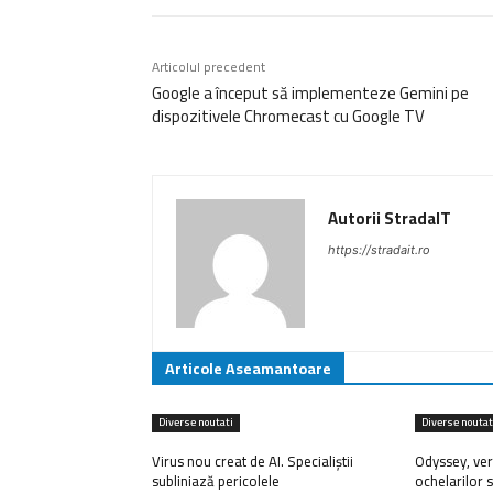
Articolul precedent
Google a început să implementeze Gemini pe
dispozitivele Chromecast cu Google TV
Autorii StradaIT
https://stradait.ro
Articole Aseamantoare
Diverse noutati
Diverse noutat
Virus nou creat de AI. Specialiștii
Odyssey, ver
subliniază pericolele
ochelarilor