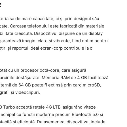
e
ria sa de mare capacitate, ci și prin designul său
cate. Carcasa telefonului este fabricată din materiale
bilitate crescută. Dispozitivul dispune de un display
garantează imagini clare și vibrante, fiind optim pentru
ri și raportul ideal ecran-corp contribuie la o
otat cu un procesor octa-core, care asigură
 sarcinile desfășurate. Memoria RAM de 4 GB facilitează
internă de 64 GB poate fi extinsă prin card microSD,
rafii și videoclipuri.
00 Turbo acceptă rețele 4G LTE, asigurând viteze
e echipat cu funcții moderne precum Bluetooth 5.0 și
tabilă și eficientă. De asemenea, dispozitivul include