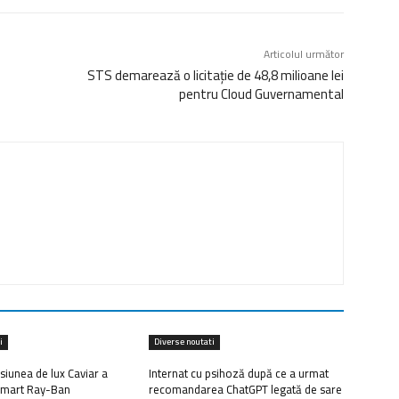
Articolul următor
STS demarează o licitație de 48,8 milioane lei
pentru Cloud Guvernamental
i
Diverse noutati
siunea de lux Caviar a
Internat cu psihoză după ce a urmat
 smart Ray-Ban
recomandarea ChatGPT legată de sare