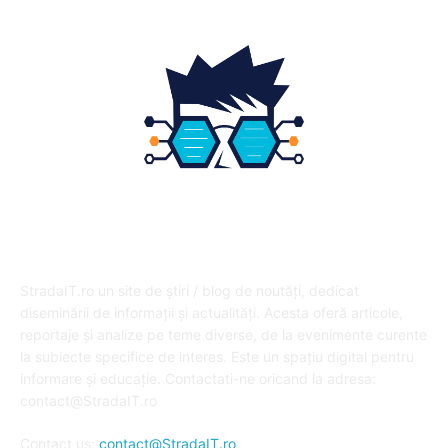
DESPRE NOI
StradaIT.ro un site de știri / blog de noutăți, dedicat
diseminării de informații și actualități. Acesta oferă articole,
reportaje și analize pe teme diverse, de la evenimente curente
la subiecte specifice de interes. Este un spațiu digital pentru
informare și educație. Contactati-ne oricand la adresa:
contact@StradaIT.ro
Contact us:
contact@StradaIT.ro