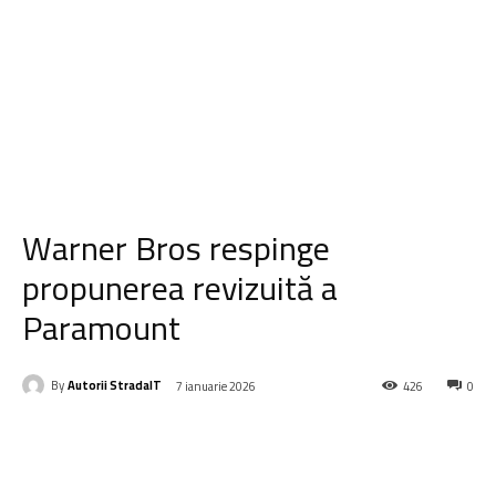
Warner Bros respinge
propunerea revizuită a
Paramount
By
Autorii StradaIT
7 ianuarie 2026
426
0