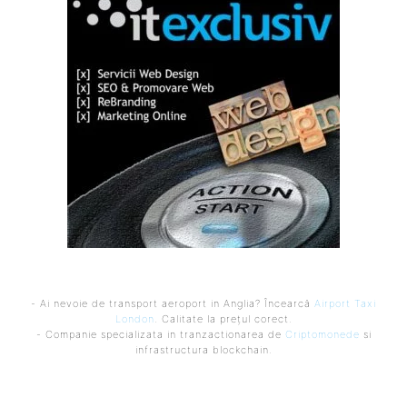
- Ai nevoie de transport aeroport in Anglia? Încearcă
Airport Taxi
London
. Calitate la prețul corect.
- Companie specializata in tranzactionarea de
Criptomonede
si
infrastructura blockchain.