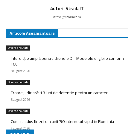
Autorii StradaIT
https://stradait.ro
Articole Aseamantoare
Diverse noutati
Interdicție amplă pentru dronele DJI: Modelele eligibile conform
FCC
8 august 2026
Diverse noutati
Eroare judiciară: 18 luni de detenție pentru un caracter
8 august 2026
Diverse noutati
Cum au adus tinerii din anii ’90 internetul rapid în România
7 august 2026