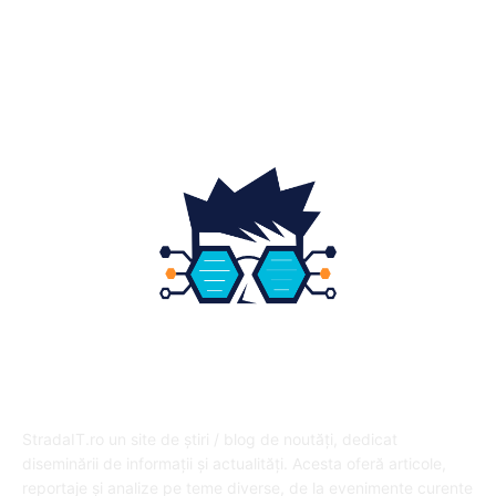
Fashion
14
Educatie
12
DESPRE NOI
StradaIT.ro un site de știri / blog de noutăți, dedicat
diseminării de informații și actualități. Acesta oferă articole,
reportaje și analize pe teme diverse, de la evenimente curente