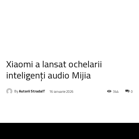
Xiaomi a lansat ochelarii
inteligenți audio Mijia
By
Autorii StradaIT
16 ianuarie 2026
344
0