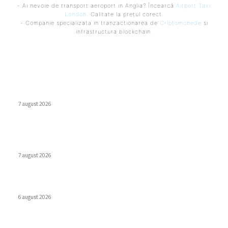
- Ai nevoie de transport aeroport in Anglia? Încearcă
Airport Taxi
London
. Calitate la prețul corect.
- Companie specializata in tranzactionarea de
Criptomonede
si
infrastructura blockchain.
Ultimele postari:
Cum au adus tinerii din anii ’90 internetul rapid în România
7 august 2026
Naspers cumpără în totalitate eMAG. Iulian Stanciu își cedă
acțiunile.
7 august 2026
Virus nou creat de AI. Specialiștii subliniază pericolele
6 august 2026
Stiri populare