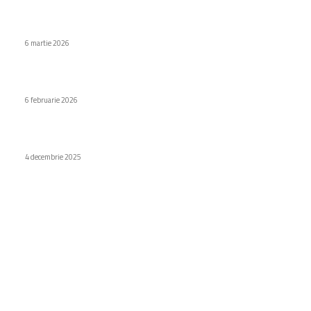
OnePlus 15T: Rezultatele Geekbench indică o lansare
apropiată
6 martie 2026
Cum pot izola un coș de fum?
6 februarie 2026
Xperia 1 VIII va avea un senzor de 200 MP
4 decembrie 2025
Categorii
Diverse noutati
1155
Afaceri si industrii
48
Sănătate / Hobby
21
Auto
20
Home & Deco
19
Gradina si exterior
16