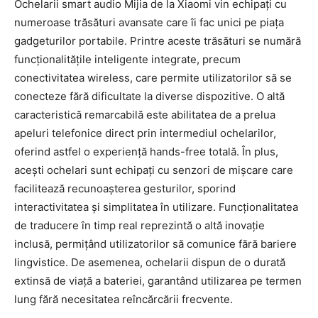
Ochelarii smart audio Mijia de la Xiaomi vin echipați cu
numeroase trăsături avansate care îi fac unici pe piața
gadgeturilor portabile. Printre aceste trăsături se numără
funcționalitățile inteligente integrate, precum
conectivitatea wireless, care permite utilizatorilor să se
conecteze fără dificultate la diverse dispozitive. O altă
caracteristică remarcabilă este abilitatea de a prelua
apeluri telefonice direct prin intermediul ochelarilor,
oferind astfel o experiență hands-free totală. În plus,
acești ochelari sunt echipați cu senzori de mișcare care
facilitează recunoașterea gesturilor, sporind
interactivitatea și simplitatea în utilizare. Funcționalitatea
de traducere în timp real reprezintă o altă inovație
inclusă, permițând utilizatorilor să comunice fără bariere
lingvistice. De asemenea, ochelarii dispun de o durată
extinsă de viață a bateriei, garantând utilizarea pe termen
lung fără necesitatea reîncărcării frecvente.