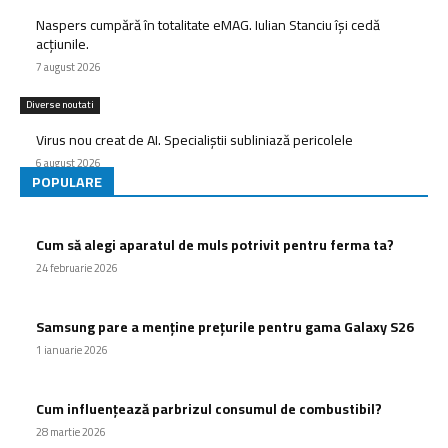
Naspers cumpără în totalitate eMAG. Iulian Stanciu își cedă
acțiunile.
7 august 2026
Diverse noutati
Virus nou creat de AI. Specialiștii subliniază pericolele
6 august 2026
POPULARE
Cum să alegi aparatul de muls potrivit pentru ferma ta?
24 februarie 2026
Samsung pare a menține prețurile pentru gama Galaxy S26
1 ianuarie 2026
Cum influențează parbrizul consumul de combustibil?
28 martie 2026