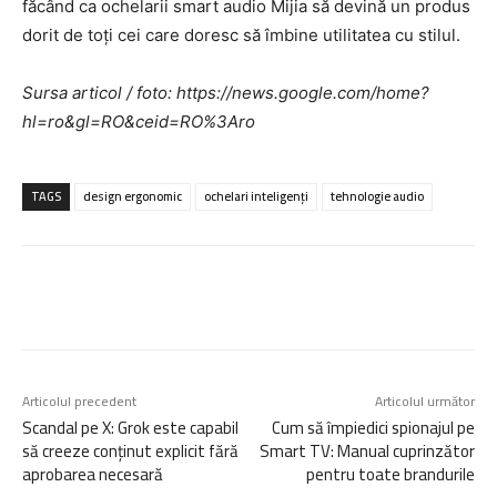
făcând ca ochelarii smart audio Mijia să devină un produs
dorit de toți cei care doresc să îmbine utilitatea cu stilul.
Sursa articol / foto: https://news.google.com/home?
hl=ro&gl=RO&ceid=RO%3Aro
TAGS
design ergonomic
ochelari inteligenți
tehnologie audio
Articolul precedent
Articolul următor
Scandal pe X: Grok este capabil
Cum să împiedici spionajul pe
să creeze conținut explicit fără
Smart TV: Manual cuprinzător
aprobarea necesară
pentru toate brandurile