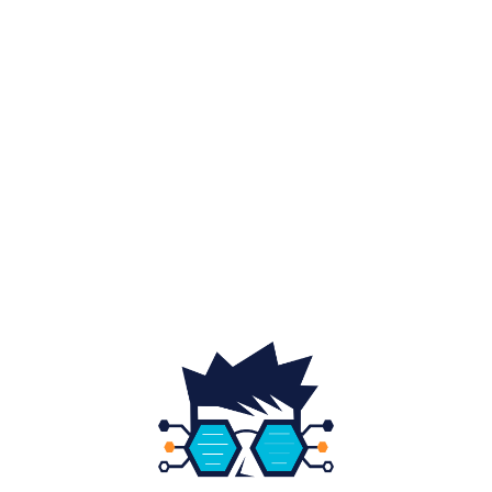
Afaceri si industrii
48
Sănătate / Hobby
21
Auto
20
Home & Deco
19
Gradina si exterior
16
Fashion
14
Educatie
12