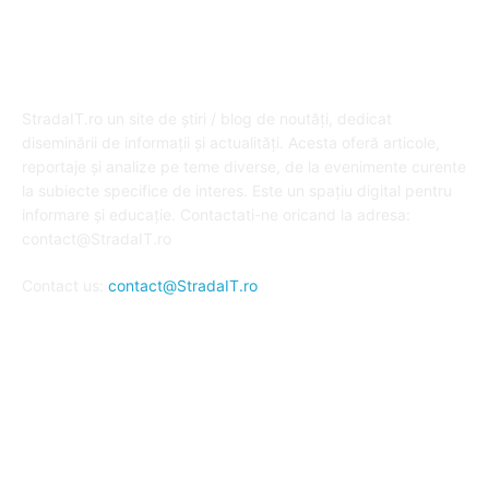
DESPRE NOI
StradaIT.ro un site de știri / blog de noutăți, dedicat
diseminării de informații și actualități. Acesta oferă articole,
reportaje și analize pe teme diverse, de la evenimente curente
la subiecte specifice de interes. Este un spațiu digital pentru
informare și educație. Contactati-ne oricand la adresa:
contact@StradaIT.ro
Contact us:
contact@StradaIT.ro
URMARESTE-NE