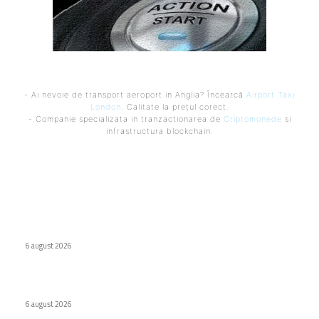
- Ai nevoie de transport aeroport in Anglia? Încearcă
Airport Taxi
London
. Calitate la prețul corect.
- Companie specializata in tranzactionarea de
Criptomonede
si
infrastructura blockchain.
Ultimele postari:
Internat cu psihoză după ce a urmat recomandarea ChatGPT
legată de sare
6 august 2026
WhatsApp testează o etichetă pentru conținutul creat de AI
6 august 2026