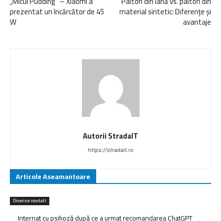
„Micul Pudding” – Xiaomi a
Palton din lână vs. palton din
prezentat un încărcător de 45
material sintetic: Diferențe și
W
avantaje
Autorii StradaIT
https://stradait.ro
Articole Aseamantoare
Diverse noutati
Internat cu psihoză după ce a urmat recomandarea ChatGPT