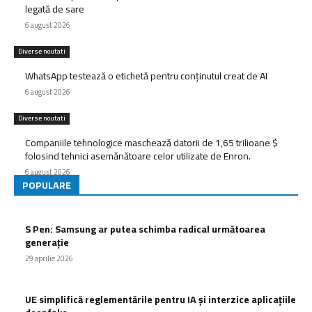
legată de sare
6 august 2026
Diverse noutati
WhatsApp testează o etichetă pentru conținutul creat de AI
6 august 2026
Diverse noutati
Companiile tehnologice maschează datorii de 1,65 trilioane $
folosind tehnici asemănătoare celor utilizate de Enron.
6 august 2026
POPULARE
S Pen: Samsung ar putea schimba radical următoarea
generație
29 aprilie 2026
UE simplifică reglementările pentru IA și interzice aplicațiile