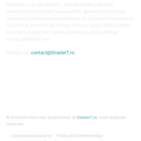
StradaIT.ro un site de știri / blog de noutăți, dedicat
diseminării de informații și actualități. Acesta oferă articole,
reportaje și analize pe teme diverse, de la evenimente curente
la subiecte specifice de interes. Este un spațiu digital pentru
informare și educație. Contactati-ne oricand la adresa:
contact@StradaIT.ro
Contact us:
contact@StradaIT.ro
URMARESTE-NE
© Acest site este creat si administrat de
StradaIT.ro
. Toate drepturile
rezervate.
Contact www.stradait.ro
Politica de Confidentialitate