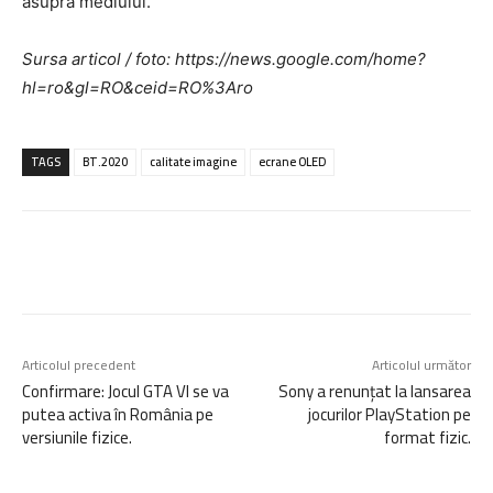
asupra mediului.
Sursa articol / foto: https://news.google.com/home?
hl=ro&gl=RO&ceid=RO%3Aro
TAGS
BT.2020
calitate imagine
ecrane OLED
Articolul precedent
Articolul următor
Confirmare: Jocul GTA VI se va
Sony a renunțat la lansarea
putea activa în România pe
jocurilor PlayStation pe
versiunile fizice.
format fizic.