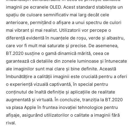
imaginii pe ecranele OLED. Acest standard stabilește un
spațiu de culoare semnificativ mai larg decât cele
anterioare, permițând o afișare a unui spectru de culori
mai vibrant și mai realist. Utilizatorii vor percepe o
diferență evidentă în nuanțele de roșu, verde și albastru,
care vor fi mult mai saturate și precise. De asemenea,
BT.2020 susține o gamă dinamică mărită, ceea ce
garantează că detaliile din zonele luminoase și întunecate
ale imaginilor sunt mai clare și bine definite. Această
îmbunătățire a calității imaginii este crucială pentru a oferi
o experiență vizuală captivantă, în special pentru
conținutul de înaltă definiție și aplicațiile de realitate
augmentată și virtuală. În concluzie, tranziția la BT.2020
va plasa Apple în fruntea inovației tehnologice pentru
afișaje, asigurând utilizatorilor o calitate a imaginii fără
rival.