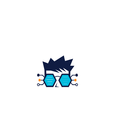
Home & Deco
19
Gradina si exterior
16
Fashion
14
Educatie
12
DESPRE NOI