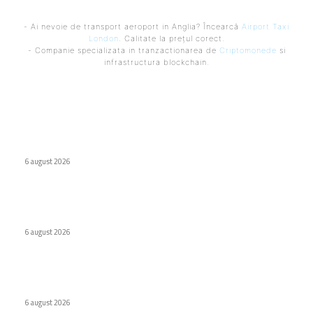
- Ai nevoie de transport aeroport in Anglia? Încearcă
Airport Taxi
London
. Calitate la prețul corect.
- Companie specializata in tranzactionarea de
Criptomonede
si
infrastructura blockchain.
Ultimele postari:
Virus nou creat de AI. Specialiștii subliniază pericolele
6 august 2026
Odyssey, versiunea de lux Caviar a ochelarilor smart Ray-
Ban
6 august 2026
Internat cu psihoză după ce a urmat recomandarea ChatGPT
legată de sare
6 august 2026