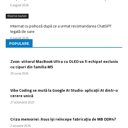
6 august 2026
Diverse noutati
Internat cu psihoză după ce a urmat recomandarea ChatGPT
legată de sare
6 august 2026
POPULARE
Zvon: viitorul MacBook Ultra cu OLED va fi echipat exclusiv
cu cipuri din familia M5
29 iunie 2026
Vibe Coding se mută la Google AI Studio: aplicații AI dintr-o
cerere unică
27 octombrie 2025
Criza memoriei: Asus își reîncepe fabricația de MB DDR4?
2 ianuarie 2026