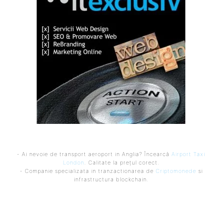
- Ai nevoie de transport aeroport in Anglia? Încearcă
Airport Taxi
London
. Calitate la prețul corect.
- Companie specializata in tranzactionarea de
Criptomonede
si
infrastructura blockchain.
Ultimele postari: