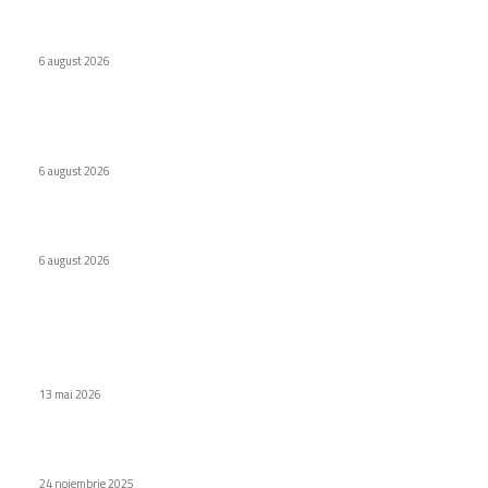
Virus nou creat de AI. Specialiștii subliniază pericolele
6 august 2026
Internat cu psihoză după ce a urmat recomandarea ChatGPT
legată de sare
6 august 2026
WhatsApp testează o etichetă pentru conținutul creat de AI
6 august 2026
Stiri populare
Samsung Galaxy blochează aplicațiile ce trimit notificări
publicitare.
13 mai 2026
Ceas Inteligent – O Eră Nouă a Conexiunilor prin Satelit
24 noiembrie 2025