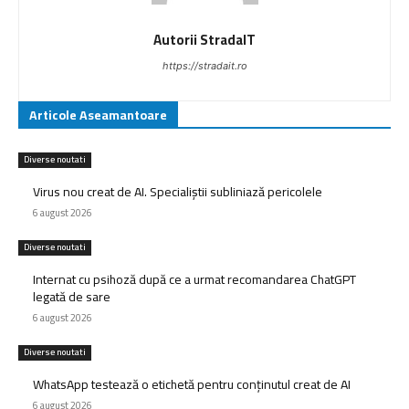
Autorii StradaIT
https://stradait.ro
Articole Aseamantoare
Diverse noutati
Virus nou creat de AI. Specialiștii subliniază pericolele
6 august 2026
Diverse noutati
Internat cu psihoză după ce a urmat recomandarea ChatGPT
legată de sare
6 august 2026
Diverse noutati
WhatsApp testează o etichetă pentru conținutul creat de AI
6 august 2026