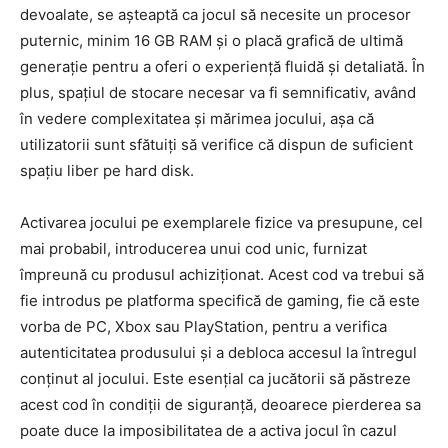
devoalate, se așteaptă ca jocul să necesite un procesor
puternic, minim 16 GB RAM și o placă grafică de ultimă
generație pentru a oferi o experiență fluidă și detaliată. În
plus, spațiul de stocare necesar va fi semnificativ, având
în vedere complexitatea și mărimea jocului, așa că
utilizatorii sunt sfătuiți să verifice că dispun de suficient
spațiu liber pe hard disk.
Activarea jocului pe exemplarele fizice va presupune, cel
mai probabil, introducerea unui cod unic, furnizat
împreună cu produsul achiziționat. Acest cod va trebui să
fie introdus pe platforma specifică de gaming, fie că este
vorba de PC, Xbox sau PlayStation, pentru a verifica
autenticitatea produsului și a debloca accesul la întregul
conținut al jocului. Este esențial ca jucătorii să păstreze
acest cod în condiții de siguranță, deoarece pierderea sa
poate duce la imposibilitatea de a activa jocul în cazul