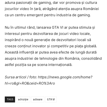
aduna pasionații de gaming, dar vor promova și cultura
jocurilor video în țară, atrăgând atenția asupra României
ca un centru emergent pentru industria de gaming.
Nu în ultimul rând, lansarea GTA VI ar putea stimula și
interesul pentru dezvoltarea de jocuri video locale,
inspirând o nouă generație de dezvoltatori locali să
creeze conținut inovator și competitiv pe piața globală.
Această influență ar putea avea efecte de lungă durată
asupra industriei de tehnologie din România, consolidând
astfel poziția sa pe scena internațională.
Sursa articol / foto: https://news.google.com/home?
hl=ro&gl=RO&ceid=RO%3Aro
TAGS
achiziție
activare
GTA VI