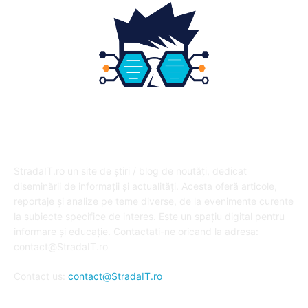
DESPRE NOI
StradaIT.ro un site de știri / blog de noutăți, dedicat
diseminării de informații și actualități. Acesta oferă articole,
reportaje și analize pe teme diverse, de la evenimente curente
la subiecte specifice de interes. Este un spațiu digital pentru
informare și educație. Contactati-ne oricand la adresa:
contact@StradaIT.ro
Contact us:
contact@StradaIT.ro