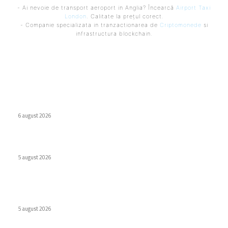
- Ai nevoie de transport aeroport in Anglia? Încearcă
Airport Taxi
London
. Calitate la prețul corect.
- Companie specializata in tranzactionarea de
Criptomonede
si
infrastructura blockchain.
Ultimele postari:
Companiile tehnologice maschează datorii de 1,65 trilioane
$ folosind tehnici asemănătoare celor utilizate de Enron.
6 august 2026
Huawei a lansat o baterie externă de 12.000 mAh
5 august 2026
Școlile optează pentru MacBook Neo în locul Chromebook-
urilor
5 august 2026
Stiri populare