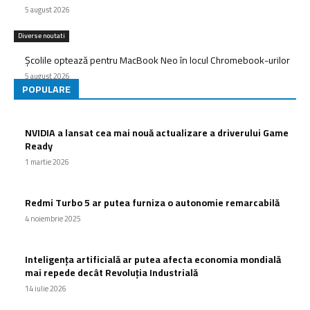
5 august 2026
Diverse noutati
Școlile optează pentru MacBook Neo în locul Chromebook-urilor
5 august 2026
POPULARE
NVIDIA a lansat cea mai nouă actualizare a driverului Game
Ready
1 martie 2026
Redmi Turbo 5 ar putea furniza o autonomie remarcabilă
4 noiembrie 2025
Inteligența artificială ar putea afecta economia mondială
mai repede decât Revoluția Industrială
14 iulie 2026