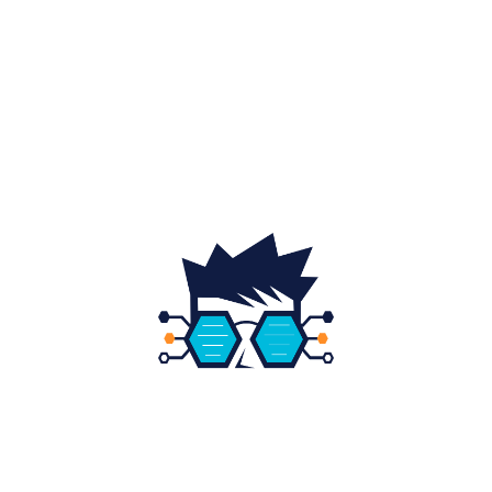
Home & Deco
19
Gradina si exterior
16
Fashion
14
Educatie
12
DESPRE NOI