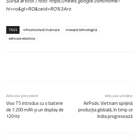
Sursa articol / foto: https://news.google.com/home?
hl=ro&gl=RO&ceid=RO%3Aro
TAGS
infrastructură încărcare
inovație tehnologică
vehicule electrice
Articolul precedent
Articolul următor
Vivo T5 introdus cu o baterie
AirPods: Vietnam sprijină
de 7.200 mAh și un display de
producția globală, în timp ce
120 Hz
India progresează