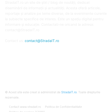
StradaIT.ro un site de știri / blog de noutăți, dedicat
diseminării de informații și actualități. Acesta oferă articole,
reportaje și analize pe teme diverse, de la evenimente curente
la subiecte specifice de interes. Este un spațiu digital pentru
informare și educație. Contactati-ne oricand la adresa:
contact@StradaIT.ro
Contact us:
contact@StradaIT.ro
URMARESTE-NE
© Acest site este creat si administrat de
StradaIT.ro
. Toate drepturile
rezervate.
Contact www.stradait.ro
Politica de Confidentialitate
Politica de cookies (GDPR)