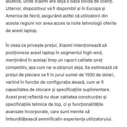
asiatice, unde Xiaomi are deja o bază solidă de clienți.
Ulterior, dispozitivul va fi disponibil și în Europa și
America de Nord, asigurând astfel că utilizatorii din
aceste regiuni vor avea acces la noile tehnologii oferite
de acest laptop.
În ceea ce privește prețul, Xiaomi intenționează să
poziționeze acest laptop în segmentul high-end,
menținând în același timp un raport calitate-preț
competitiv, așa cum ne-a obișnuit deja. Se estimează că
prețul de plecare va fi în jurul sumei de 1500 de dolari,
variind în funcție de configurația aleasă, cum ar fi
capacitatea de stocare și specificațiile suplimentare.
Acest preț reflectă nu doar calitatea construcției și
specificațiile tehnice de top, ci și funcționalitățile
avansate încorporate, care sunt menite să
îmbunătățească semnificativ experiența utilizatorului.