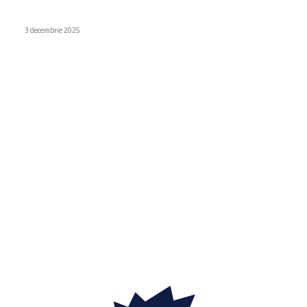
Nubia Fold și Nubia Flip 3, prezentate în mod oficial
3 decembrie 2025
Categorii
Diverse noutati
1156
Afaceri si industrii
48
Sănătate / Hobby
21
Auto
20
Home & Deco
19
Gradina si exterior
16
Fashion
14
Educatie
12