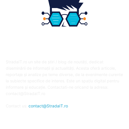
DESPRE NOI
StradaIT.ro un site de știri / blog de noutăți, dedicat
diseminării de informații și actualități. Acesta oferă articole,
reportaje și analize pe teme diverse, de la evenimente curente
la subiecte specifice de interes. Este un spațiu digital pentru
informare și educație. Contactati-ne oricand la adresa:
contact@StradaIT.ro
Contact us:
contact@StradaIT.ro
URMARESTE-NE