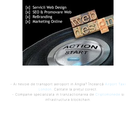
- Ai nevoie de transport aeroport in Anglia? Încearcă
Airport Taxi
London
. Calitate la prețul corect.
- Companie specializata in tranzactionarea de
Criptomonede
si
infrastructura blockchain.
Ultimele postari:
Cum au adus tinerii din anii ’90 internetul rapid în România