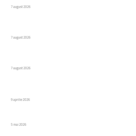
7 august 2026
Premieră în domeniul medical: Viziune redobândită cu
ajutorul inteligenței artificiale în Italia
7 august 2026
Naspers cumpără în totalitate eMAG. Iulian Stanciu își cedă
acțiunile.
7 august 2026
Stiri populare
Laptopurile echipate cu Nvidia N1, aflate în faza de testare?
9 aprilie 2026
Noutăți privind protecțiile Meta pentru tineri în UE și SUA
5 mai 2026