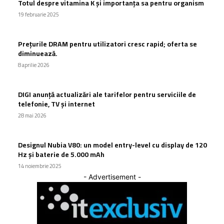
Totul despre vitamina K și importanța sa pentru organism
19 februarie 2025
Prețurile DRAM pentru utilizatori cresc rapid; oferta se
diminuează.
8 aprilie 2026
DIGI anunță actualizări ale tarifelor pentru serviciile de
telefonie, TV și internet
28 mai 2026
Designul Nubia V80: un model entry-level cu display de 120
Hz și baterie de 5.000 mAh
14 noiembrie 2025
- Advertisement -