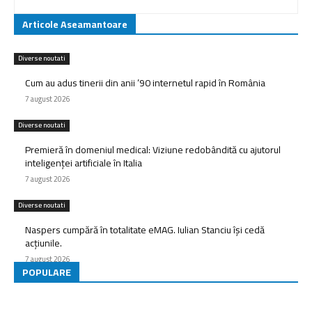
Articole Aseamantoare
Diverse noutati
Cum au adus tinerii din anii ’90 internetul rapid în România
7 august 2026
Diverse noutati
Premieră în domeniul medical: Viziune redobândită cu ajutorul
inteligenței artificiale în Italia
7 august 2026
Diverse noutati
Naspers cumpără în totalitate eMAG. Iulian Stanciu își cedă
acțiunile.
7 august 2026
POPULARE