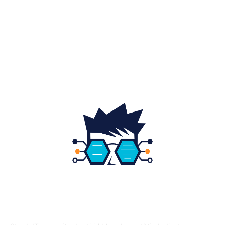
Home & Deco
19
Gradina si exterior
16
Fashion
14
Educatie
12
DESPRE NOI