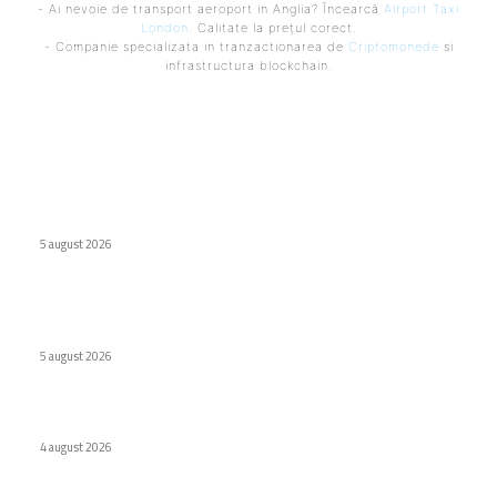
- Ai nevoie de transport aeroport in Anglia? Încearcă
Airport Taxi
London
. Calitate la prețul corect.
- Companie specializata in tranzactionarea de
Criptomonede
si
infrastructura blockchain.
Ultimele postari:
Școlile optează pentru MacBook Neo în locul Chromebook-
urilor
5 august 2026
Wolt lansează opțiunea de Plăți Împărțite pentru comenzile
de grup în România
5 august 2026
Deficitul memoriilor DRAM va continua în 2027
4 august 2026
Stiri populare