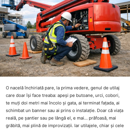
O nacelă închiriată pare, la prima vedere, genul de utilaj
care doar își face treaba: apeși pe butoane, urci, cobori,
te muți doi metri mai încolo și gata, ai terminat fațada, ai
schimbat un banner sau ai prins o instalație. Doar că viața
reală, pe șantier sau pe lângă el, e mai… prăfoasă, mai
grăbită, mai plină de improvizații. Iar utilajele, chiar și cele