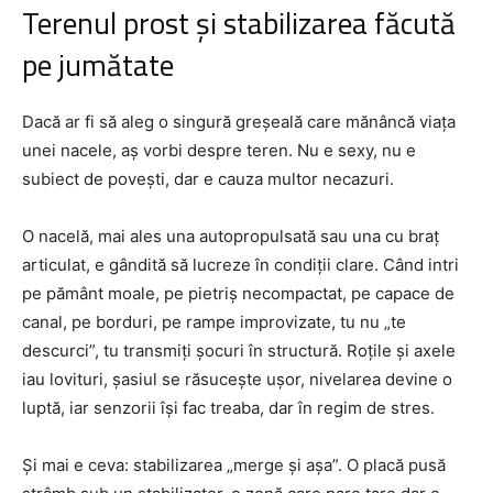
Terenul prost și stabilizarea făcută
pe jumătate
Dacă ar fi să aleg o singură greșeală care mănâncă viața
unei nacele, aș vorbi despre teren. Nu e sexy, nu e
subiect de povești, dar e cauza multor necazuri.
O nacelă, mai ales una autopropulsată sau una cu braț
articulat, e gândită să lucreze în condiții clare. Când intri
pe pământ moale, pe pietriș necompactat, pe capace de
canal, pe borduri, pe rampe improvizate, tu nu „te
descurci”, tu transmiți șocuri în structură. Roțile și axele
iau lovituri, șasiul se răsucește ușor, nivelarea devine o
luptă, iar senzorii își fac treaba, dar în regim de stres.
Și mai e ceva: stabilizarea „merge și așa”. O placă pusă