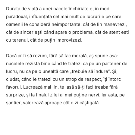
Durata de viață a unei nacele închiriate e, în mod
paradoxal, influențată cel mai mult de lucrurile pe care
oamenii le consideră neimportante: cât de lin manevrezi,
cât de sincer ești când apare o problemă, cât de atent ești
cu terenul, cât de puțin improvizezi.
Dacă ar fi să rezum, fără să fac morală, aș spune așa:
nacelele rezistă bine când le tratezi ca pe un partener de
lucru, nu ca pe o unealtă care „trebuie să îndure”. Și,
ciudat, când le tratezi cu un strop de respect, îți întorc
favorul. Lucrează mai lin, te lasă să-ți faci treaba fără
surprize, și la finalul zilei ai mai puține nervi. Iar asta, pe
șantier, valorează aproape cât o zi câștigată.