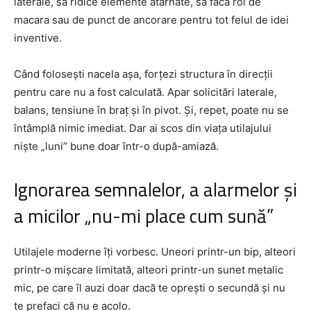
laterale, să ridice elemente atârnate, să facă rol de
macara sau de punct de ancorare pentru tot felul de idei
inventive.
Când folosești nacela așa, forțezi structura în direcții
pentru care nu a fost calculată. Apar solicitări laterale,
balans, tensiune în braț și în pivot. Și, repet, poate nu se
întâmplă nimic imediat. Dar ai scos din viața utilajului
niște „luni” bune doar într-o după-amiază.
Ignorarea semnalelor, a alarmelor și
a micilor „nu-mi place cum sună”
Utilajele moderne îți vorbesc. Uneori printr-un bip, alteori
printr-o mișcare limitată, alteori printr-un sunet metalic
mic, pe care îl auzi doar dacă te oprești o secundă și nu
te prefaci că nu e acolo.