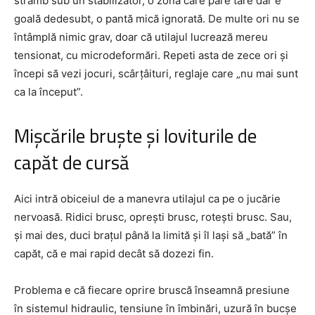
strâmb sub un stabilizator, o zonă care pare tare dar e
goală dedesubt, o pantă mică ignorată. De multe ori nu se
întâmplă nimic grav, doar că utilajul lucrează mereu
tensionat, cu microdeformări. Repeti asta de zece ori și
începi să vezi jocuri, scârțâituri, reglaje care „nu mai sunt
ca la început”.
Mișcările bruște și loviturile de
capăt de cursă
Aici intră obiceiul de a manevra utilajul ca pe o jucărie
nervoasă. Ridici brusc, oprești brusc, rotești brusc. Sau,
și mai des, duci brațul până la limită și îl lași să „bată” în
capăt, că e mai rapid decât să dozezi fin.
Problema e că fiecare oprire bruscă înseamnă presiune
în sistemul hidraulic, tensiune în îmbinări, uzură în bucșe