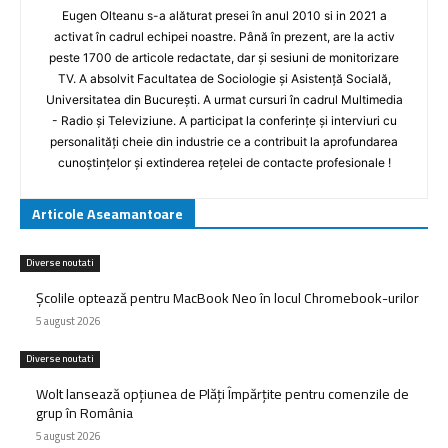
Eugen Olteanu s-a alăturat presei în anul 2010 si in 2021 a
activat în cadrul echipei noastre. Până în prezent, are la activ
peste 1700 de articole redactate, dar și sesiuni de monitorizare
TV. A absolvit Facultatea de Sociologie și Asistență Socială,
Universitatea din București. A urmat cursuri în cadrul Multimedia
- Radio și Televiziune. A participat la conferințe și interviuri cu
personalități cheie din industrie ce a contribuit la aprofundarea
cunoștințelor și extinderea rețelei de contacte profesionale !
Articole Aseamantoare
Diverse noutati
Școlile optează pentru MacBook Neo în locul Chromebook-urilor
5 august 2026
Diverse noutati
Wolt lansează opțiunea de Plăți Împărțite pentru comenzile de
grup în România
5 august 2026