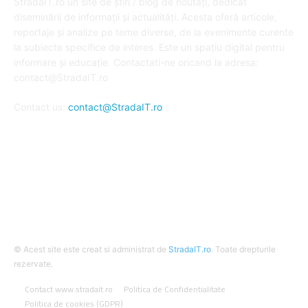
StradaIT.ro un site de știri / blog de noutăți, dedicat
diseminării de informații și actualități. Acesta oferă articole,
reportaje și analize pe teme diverse, de la evenimente curente
la subiecte specifice de interes. Este un spațiu digital pentru
informare și educație. Contactati-ne oricand la adresa:
contact@StradaIT.ro
Contact us:
contact@StradaIT.ro
URMARESTE-NE
© Acest site este creat si administrat de
StradaIT.ro
. Toate drepturile
rezervate.
Contact www.stradait.ro
Politica de Confidentialitate
Politica de cookies (GDPR)