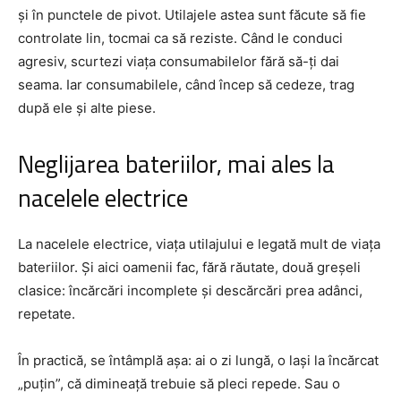
și în punctele de pivot. Utilajele astea sunt făcute să fie
controlate lin, tocmai ca să reziste. Când le conduci
agresiv, scurtezi viața consumabilelor fără să-ți dai
seama. Iar consumabilele, când încep să cedeze, trag
după ele și alte piese.
Neglijarea bateriilor, mai ales la
nacelele electrice
La nacelele electrice, viața utilajului e legată mult de viața
bateriilor. Și aici oamenii fac, fără răutate, două greșeli
clasice: încărcări incomplete și descărcări prea adânci,
repetate.
În practică, se întâmplă așa: ai o zi lungă, o lași la încărcat
„puțin”, că dimineață trebuie să pleci repede. Sau o