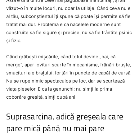
Asta e una dintre cele mai păguboase mentalități, și am
văzut-o în multe locuri, nu doar la utilaje. Când ceva nu e
al tău, subconștientul îți spune că poate își permite să fie
tratat mai dur. Problema e că nacelele moderne sunt
construite să fie sigure și precise, nu să fie trântite psihic
și fizic.
Când grăbești mișcările, când totul devine „hai, că
merge”, apar lovituri scurte în mecanisme, frânări bruşte,
smucituri ale brațului, forțări în puncte de capăt de cursă.
Nu se rupe nimic spectaculos pe loc, dar se scurtează
viața pieselor. E ca la genunchi: nu simți la prima
coborâre greșită, simți după ani.
Suprasarcina, adică greșeala care
pare mică până nu mai pare