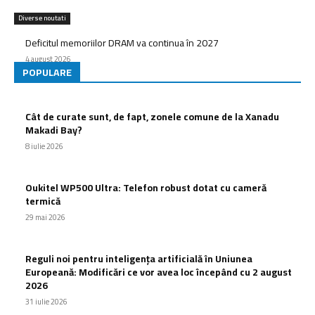
Diverse noutati
Deficitul memoriilor DRAM va continua în 2027
4 august 2026
POPULARE
Cât de curate sunt, de fapt, zonele comune de la Xanadu
Makadi Bay?
8 iulie 2026
Oukitel WP500 Ultra: Telefon robust dotat cu cameră
termică
29 mai 2026
Reguli noi pentru inteligența artificială în Uniunea
Europeană: Modificări ce vor avea loc începând cu 2 august
2026
31 iulie 2026