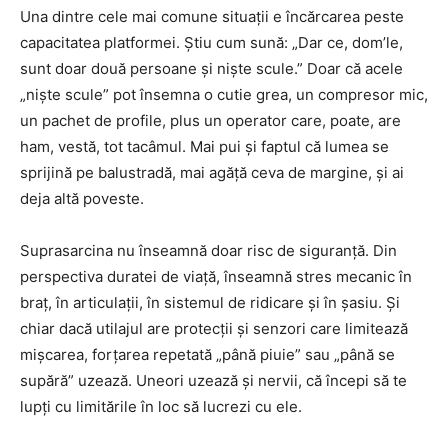
Una dintre cele mai comune situații e încărcarea peste
capacitatea platformei. Știu cum sună: „Dar ce, dom’le,
sunt doar două persoane și niște scule.” Doar că acele
„niște scule” pot însemna o cutie grea, un compresor mic,
un pachet de profile, plus un operator care, poate, are
ham, vestă, tot tacâmul. Mai pui și faptul că lumea se
sprijină pe balustradă, mai agăță ceva de margine, și ai
deja altă poveste.
Suprasarcina nu înseamnă doar risc de siguranță. Din
perspectiva duratei de viață, înseamnă stres mecanic în
braț, în articulații, în sistemul de ridicare și în șasiu. Și
chiar dacă utilajul are protecții și senzori care limitează
mișcarea, forțarea repetată „până piuie” sau „până se
supără” uzează. Uneori uzează și nervii, că începi să te
lupți cu limitările în loc să lucrezi cu ele.