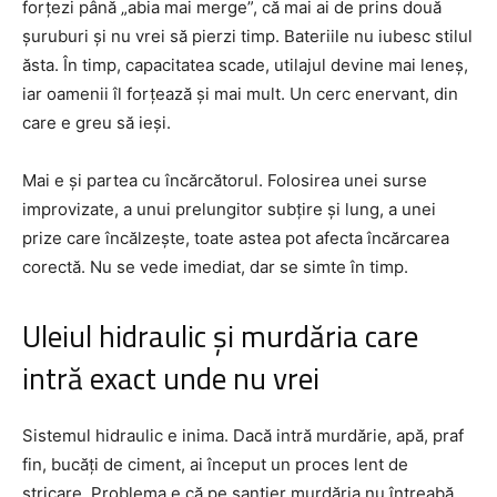
forțezi până „abia mai merge”, că mai ai de prins două
șuruburi și nu vrei să pierzi timp. Bateriile nu iubesc stilul
ăsta. În timp, capacitatea scade, utilajul devine mai leneș,
iar oamenii îl forțează și mai mult. Un cerc enervant, din
care e greu să ieși.
Mai e și partea cu încărcătorul. Folosirea unei surse
improvizate, a unui prelungitor subțire și lung, a unei
prize care încălzește, toate astea pot afecta încărcarea
corectă. Nu se vede imediat, dar se simte în timp.
Uleiul hidraulic și murdăria care
intră exact unde nu vrei
Sistemul hidraulic e inima. Dacă intră murdărie, apă, praf
fin, bucăți de ciment, ai început un proces lent de
stricare. Problema e că pe șantier murdăria nu întreabă