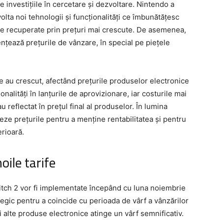
e investițiile în cercetare și dezvoltare. Nintendo a
lta noi tehnologii și funcționalități ce îmbunătățesc
buie recuperate prin prețuri mai crescute. De asemenea,
luențează prețurile de vânzare, în special pe piețele
uție au crescut, afectând prețurile produselor electronice
nalități în lanțurile de aprovizionare, iar costurile mai
 reflectat în prețul final al produselor. În lumina
eze prețurile pentru a menține rentabilitatea și pentru
rioară.
oile tarife
itch 2 vor fi implementate începând cu luna noiembrie
tegic pentru a coincide cu perioada de vârf a vânzărilor
 alte produse electronice atinge un vârf semnificativ.