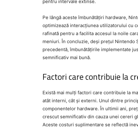
pentru intervale extinse.
Pe lângă aceste îmbunătățiri hardware, Ninte
optimizează interacțiunea utilizatorului cu c
rafinată pentru a facilita accesul la noile ca
meniuri. În concluzie, deși prețul Nintendo 
precedentă, îmbunătățirile implementate just
semnificativ mai bună.
Factori care contribuie la c
Există mai mulți factori care contribuie la 
atât interni, cât și externi. Unul dintre princ
componentelor hardware. În ultimii ani, preț
crescut semnificativ din cauza unei cereri g
Aceste costuri suplimentare se reflectă inevit