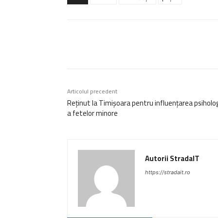
Acțiune
Articolul precedent
Reținut la Timișoara pentru influențarea psiholo
a fetelor minore
Autorii StradaIT
https://stradait.ro