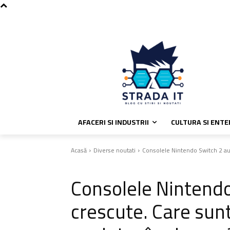
C
vineri, august 7, 2026
Politica de
31.4
București
AFACERI SI INDUSTRII
CULTURA SI ENT
Acasă
Diverse noutati
Consolele Nintendo Switch 2 au c
Diverse noutati
Consolele Nintendo
crescute. Care sunt