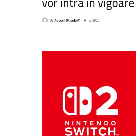
vor intra în vigoare
By
Autorii StradaIT
9 mai 2026
Acțiune