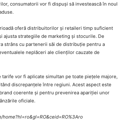
ilor, consumatorii vor fi dispuși să investească în noul
 aduse.
ioadă oferă distribuitorilor și retaileri timp suficient
i ajusta strategiile de marketing și stocurile. De
strâns cu partenerii săi de distribuție pentru a
 eventualele neplăceri ale clienților cauzate de
tarife vor fi aplicate simultan pe toate piețele majore,
vitând discrepanțele între regiuni. Acest aspect este
brand coerente și pentru prevenirea apariției unor
nzările oficiale.
e.com/home?hl=ro&gl=RO&ceid=RO%3Aro