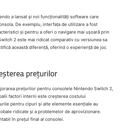
ndo a lansat și noi funcționalități software care
onsola. De exemplu, interfața de utilizare a fost
racteristici și pentru a oferi o navigare mai ușoară prin
Switch 2 este mai ridicat comparativ cu versiunea sa
ifică această diferență, oferind o experiență de joc
reșterea prețurilor
majorarea prețurilor pentru consolele Nintendo Switch 2,
ipalii factori interni este creșterea costului
urile pentru cipuri și alte elemente esențiale au
lobale ridicate și a problemelor de aprovizionare.
abil în prețul final al consolei.