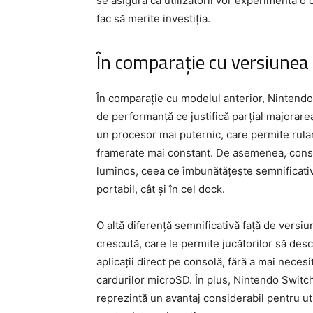
se asigură că utilizatorii vor experimenta o c
fac să merite investiția.
În comparație cu versiunea
În comparație cu modelul anterior, Nintend
de performanță ce justifică parțial majorarea
un procesor mai puternic, care permite rulare
framerate mai constant. De asemenea, cons
luminos, ceea ce îmbunătățește semnificativ p
portabil, cât și în cel dock.
O altă diferență semnificativă față de versi
crescută, care le permite jucătorilor să des
aplicații direct pe consolă, fără a mai neces
cardurilor microSD. În plus, Nintendo Switc
reprezintă un avantaj considerabil pentru uti