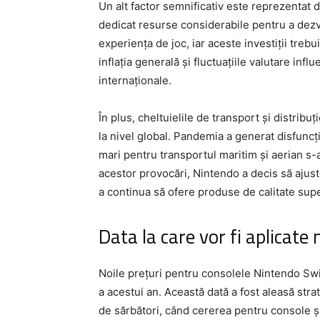
Un alt factor semnificativ este reprezentat d
dedicat resurse considerabile pentru a dezvo
experiența de joc, iar aceste investiții tre
inflația generală și fluctuațiile valutare inf
internaționale.
În plus, cheltuielile de transport și distrib
la nivel global. Pandemia a generat disfuncțio
mari pentru transportul maritim și aerian s-au
acestor provocări, Nintendo a decis să ajust
a continua să ofere produse de calitate supe
Data la care vor fi aplicate n
Noile prețuri pentru consolele Nintendo Sw
a acestui an. Această dată a fost aleasă stra
de sărbători, când cererea pentru console și