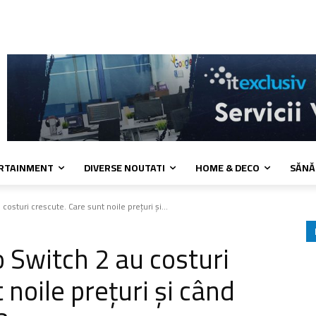
 cookies
Confidentialitate
Contact
ERTAINMENT
DIVERSE NOUTATI
HOME & DECO
SĂNĂ
osturi crescute. Care sunt noile prețuri și...
 Switch 2 au costuri
 noile prețuri și când