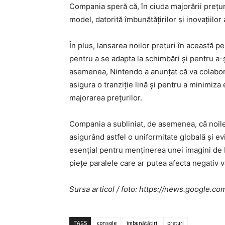
Compania speră că, în ciuda majorării prețur
model, datorită îmbunătățirilor și inovațiilor
În plus, lansarea noilor prețuri în această per
pentru a se adapta la schimbări și pentru a-ș
asemenea, Nintendo a anunțat că va colabora 
asigura o tranziție lină și pentru a minimiza
majorarea prețurilor.
Compania a subliniat, de asemenea, că noile 
asigurând astfel o uniformitate globală și e
esențial pentru menținerea unei imagini de 
piețe paralele care ar putea afecta negativ vâ
Sursa articol / foto: https://news.googl
TAGS
console
îmbunătățiri
prețuri