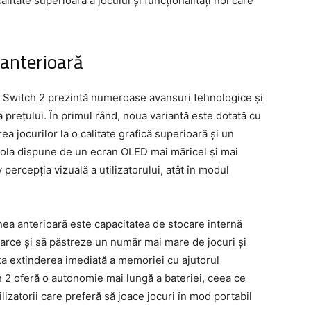
alitate superioară a jocului și funcționalități noi care
 anterioară
o Switch 2 prezintă numeroase avansuri tehnologice și
 prețului. În primul rând, noua variantă este dotată cu
a jocurilor la o calitate grafică superioară și un
ola dispune de un ecran OLED mai măricel și mai
ercepția vizuală a utilizatorului, atât în modul
unea anterioară este capacitatea de stocare internă
carce și să păstreze un număr mai mare de jocuri și
ita extinderea imediată a memoriei cu ajutorul
h 2 oferă o autonomie mai lungă a bateriei, ceea ce
lizatorii care preferă să joace jocuri în mod portabil