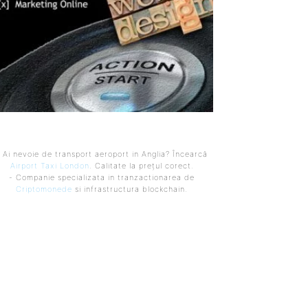
 Ai nevoie de transport aeroport in Anglia? Încearcă
Airport Taxi London
. Calitate la prețul corect.
- Companie specializata in tranzactionarea de
Criptomonede
si infrastructura blockchain.