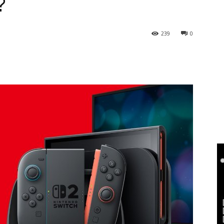
?
239
0