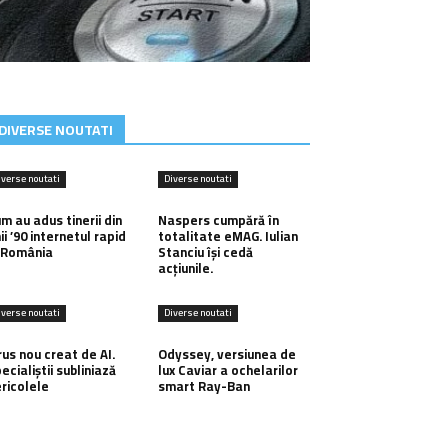
DIVERSE NOUTATI
iverse noutati
Diverse noutati
m au adus tinerii din
Naspers cumpără în
ii ’90 internetul rapid
totalitate eMAG. Iulian
 România
Stanciu își cedă
acțiunile.
iverse noutati
Diverse noutati
rus nou creat de AI.
Odyssey, versiunea de
ecialiștii subliniază
lux Caviar a ochelarilor
ricolele
smart Ray-Ban