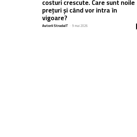
costuri crescute. Care sunt noile
prețuri și când vor intra în
vigoare?
Autorii StradaIT
-
9 mai 2026