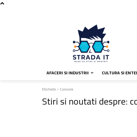
C
vineri, august 7, 2026
Politica de
31.4
București
AFACERI SI INDUSTRII
CULTURA SI ENT
Etichete
Console
Stiri si noutati despre:
c