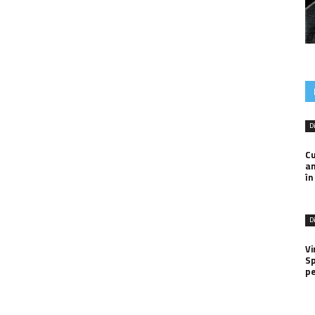
D
Cu
an
în
D
Vi
Sp
pe