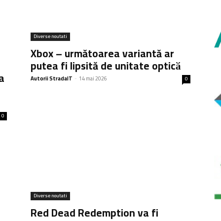
Diverse noutati
Xbox – următoarea variantă ar
putea fi lipsită de unitate opticӑ
a
Autorii StradaIT
-
14 mai 2026
0
0
Diverse noutati
Red Dead Redemption va fi