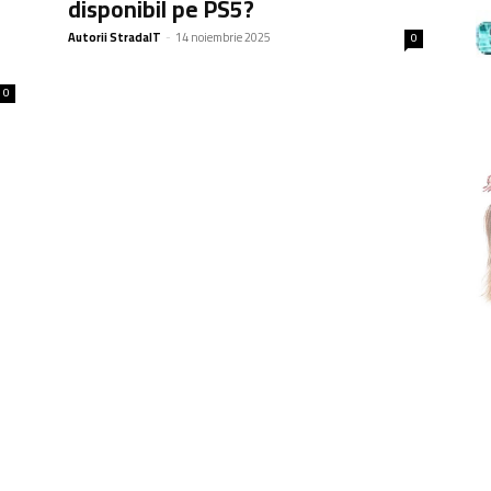
disponibil pe PS5?
Autorii StradaIT
-
14 noiembrie 2025
0
0