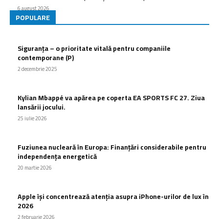
6 august 2026
POPULARE
Siguranța – o prioritate vitală pentru companiile
contemporane (P)
2 decembrie 2025
Kylian Mbappé va apărea pe coperta EA SPORTS FC 27. Ziua
lansării jocului.
25 iulie 2026
Fuziunea nucleară în Europa: Finanțări considerabile pentru
independența energetică
20 martie 2026
Apple își concentrează atenția asupra iPhone-urilor de lux în
2026
2 februarie 2026