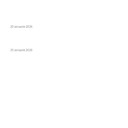
O nouă epocă în estimarea vremii: rețeaua de sateliți AI
DeepSky în stadiul de elaborare
20 ianuarie 2026
Ce este metoda Bobath și când este recomandată la copii?
25 ianuarie 2026
Categorii
Diverse noutati
1155
Afaceri si industrii
48
Sănătate / Hobby
21
Auto
20
Home & Deco
19
Gradina si exterior
16
Fashion
14
Educatie
12