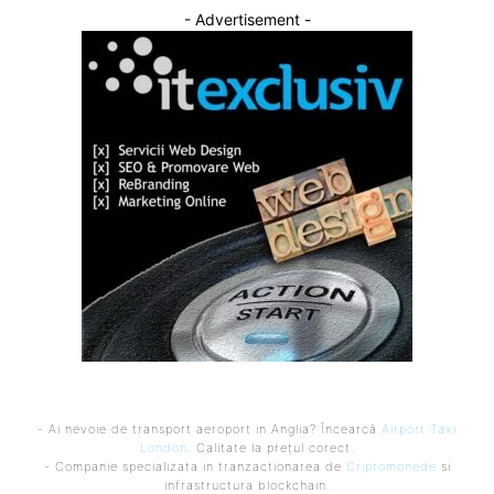
- Advertisement -
- Ai nevoie de transport aeroport in Anglia? Încearcă
Airport Taxi
London
. Calitate la prețul corect.
- Companie specializata in tranzactionarea de
Criptomonede
si
infrastructura blockchain.