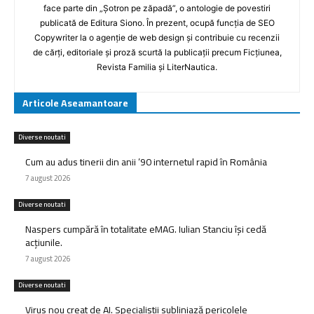
face parte din „Șotron pe zăpadă”, o antologie de povestiri
publicată de Editura Siono. În prezent, ocupă funcția de SEO
Copywriter la o agenție de web design și contribuie cu recenzii
de cărți, editoriale și proză scurtă la publicații precum Ficțiunea,
Revista Familia și LiterNautica.
Articole Aseamantoare
Diverse noutati
Cum au adus tinerii din anii ’90 internetul rapid în România
7 august 2026
Diverse noutati
Naspers cumpără în totalitate eMAG. Iulian Stanciu își cedă
acțiunile.
7 august 2026
Diverse noutati
Virus nou creat de AI. Specialiștii subliniază pericolele