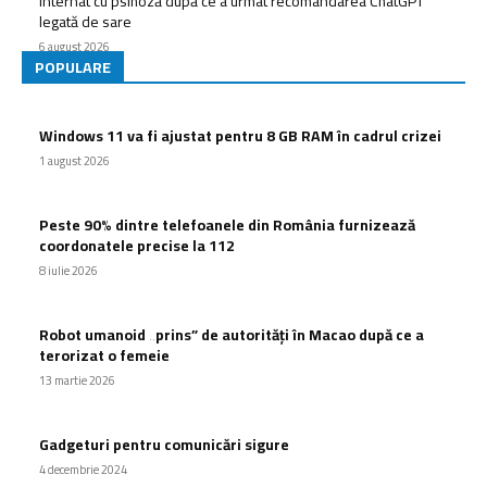
Internat cu psihoză după ce a urmat recomandarea ChatGPT
legată de sare
6 august 2026
POPULARE
Windows 11 va fi ajustat pentru 8 GB RAM în cadrul crizei
1 august 2026
Peste 90% dintre telefoanele din România furnizează
coordonatele precise la 112
8 iulie 2026
Robot umanoid „prins” de autorități în Macao după ce a
terorizat o femeie
13 martie 2026
Gadgeturi pentru comunicări sigure
4 decembrie 2024