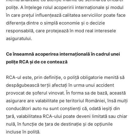
polițe. A înțelege rolul acoperirii internaționale și modul
în care prețul influențează calitatea serviciilor poate face
diferența dintre o simplă economie și o decizie
responsabilă, care protejează în mod real interesele
asiguratului.
Ce înseamnă acoperirea internațională în cadrul unei
polițe RCA și de ce contează
RCA-ul este, prin definiție, o poliță obligatorie menită să
despăgubească terții afectați în urma unui accident
provocat de șoferul vinovat. În forma sa de bază, această
asigurare are valabilitate pe teritoriul României, însă mulți
conducători auto nu sunt conștienți că, odată ieșiți din
țară, valabilitatea RCA-ului poate deveni limitată sau chiar
nulă, în funcție de țara de destinație și de opțiunile
incluse în poliță.