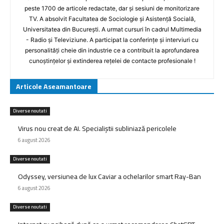
peste 1700 de articole redactate, dar și sesiuni de monitorizare
TV. A absolvit Facultatea de Sociologie și Asistență Socială,
Universitatea din București. A urmat cursuri în cadrul Multimedia
- Radio și Televiziune. A participat la conferințe și interviuri cu
personalități cheie din industrie ce a contribuit la aprofundarea
cunoștințelor și extinderea rețelei de contacte profesionale !
Articole Aseamantoare
Diverse noutati
Virus nou creat de AI. Specialiștii subliniază pericolele
6 august 2026
Diverse noutati
Odyssey, versiunea de lux Caviar a ochelarilor smart Ray-Ban
6 august 2026
Diverse noutati