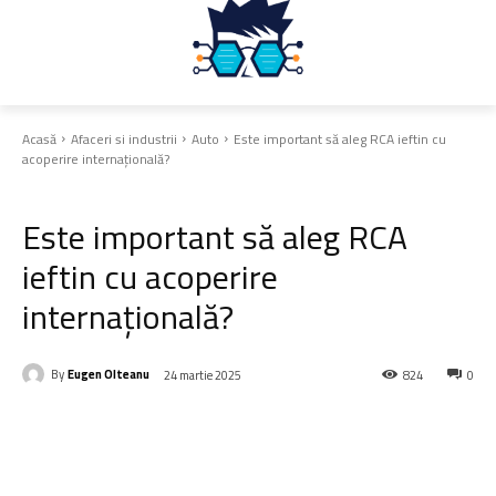
Acasă
Afaceri si industrii
Auto
Este important să aleg RCA ieftin cu
acoperire internațională?
Auto
Este important să aleg RCA
ieftin cu acoperire
internațională?
By
Eugen Olteanu
24 martie 2025
824
0