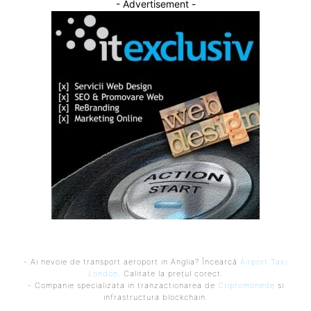
- Advertisement -
- Ai nevoie de transport aeroport in Anglia? Încearcă
Airport Taxi
London
. Calitate la prețul corect.
- Companie specializata in tranzactionarea de
Criptomonede
si
infrastructura blockchain.