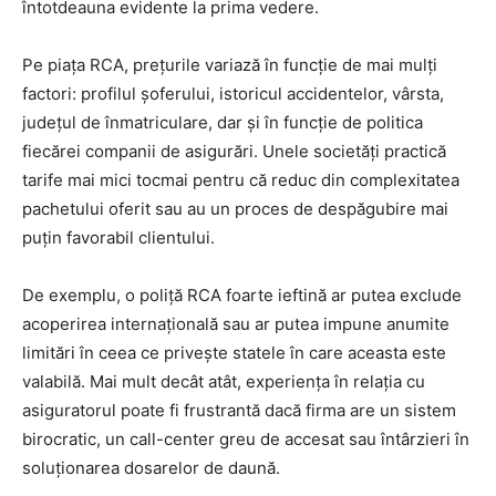
întotdeauna evidente la prima vedere.
Pe piața RCA, prețurile variază în funcție de mai mulți
factori: profilul șoferului, istoricul accidentelor, vârsta,
județul de înmatriculare, dar și în funcție de politica
fiecărei companii de asigurări. Unele societăți practică
tarife mai mici tocmai pentru că reduc din complexitatea
pachetului oferit sau au un proces de despăgubire mai
puțin favorabil clientului.
De exemplu, o poliță RCA foarte ieftină ar putea exclude
acoperirea internațională sau ar putea impune anumite
limitări în ceea ce privește statele în care aceasta este
valabilă. Mai mult decât atât, experiența în relația cu
asiguratorul poate fi frustrantă dacă firma are un sistem
birocratic, un call-center greu de accesat sau întârzieri în
soluționarea dosarelor de daună.