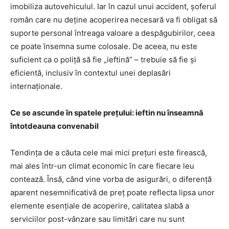
imobiliza autovehiculul. Iar în cazul unui accident, șoferul
român care nu deține acoperirea necesară va fi obligat să
suporte personal întreaga valoare a despăgubirilor, ceea
ce poate însemna sume colosale. De aceea, nu este
suficient ca o poliță să fie „ieftină” – trebuie să fie și
eficientă, inclusiv în contextul unei deplasări
internaționale.
Ce se ascunde în spatele prețului: ieftin nu înseamnă
întotdeauna convenabil
Tendința de a căuta cele mai mici prețuri este firească,
mai ales într-un climat economic în care fiecare leu
contează. Însă, când vine vorba de asigurări, o diferență
aparent nesemnificativă de preț poate reflecta lipsa unor
elemente esențiale de acoperire, calitatea slabă a
serviciilor post-vânzare sau limitări care nu sunt