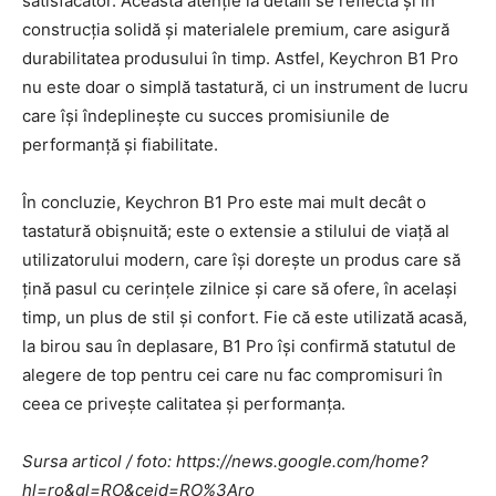
satisfăcător. Această atenție la detalii se reflectă și în
construcția solidă și materialele premium, care asigură
durabilitatea produsului în timp. Astfel, Keychron B1 Pro
nu este doar o simplă tastatură, ci un instrument de lucru
care își îndeplinește cu succes promisiunile de
performanță și fiabilitate.
În concluzie, Keychron B1 Pro este mai mult decât o
tastatură obișnuită; este o extensie a stilului de viață al
utilizatorului modern, care își dorește un produs care să
țină pasul cu cerințele zilnice și care să ofere, în același
timp, un plus de stil și confort. Fie că este utilizată acasă,
la birou sau în deplasare, B1 Pro își confirmă statutul de
alegere de top pentru cei care nu fac compromisuri în
ceea ce privește calitatea și performanța.
Sursa articol / foto: https://news.google.com/home?
hl=ro&gl=RO&ceid=RO%3Aro