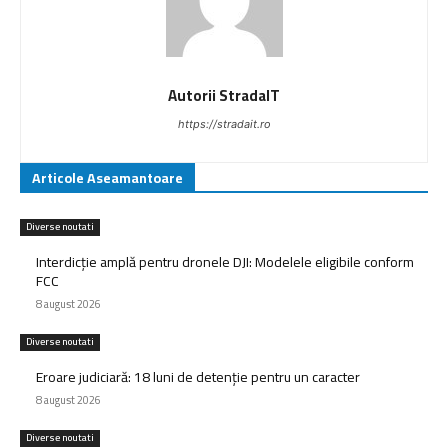
Autorii StradaIT
https://stradait.ro
Articole Aseamantoare
Diverse noutati
Interdicție amplă pentru dronele DJI: Modelele eligibile conform
FCC
8 august 2026
Diverse noutati
Eroare judiciară: 18 luni de detenție pentru un caracter
8 august 2026
Diverse noutati