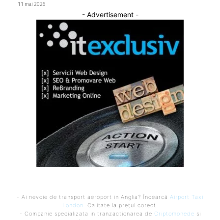
11 mai 2026
- Advertisement -
- Ai nevoie de transport aeroport in Anglia? Încearcă
Airport Taxi
London
. Calitate la prețul corect.
- Companie specializata in tranzactionarea de
Criptomonede
si