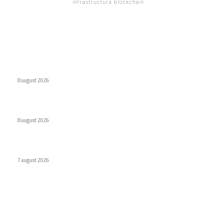
infrastructura blockchain.
Ultimele postari:
Interdicție amplă pentru dronele DJI: Modelele eligibile
conform FCC
8 august 2026
Eroare judiciară: 18 luni de detenție pentru un caracter
8 august 2026
Cum au adus tinerii din anii ’90 internetul rapid în România
7 august 2026
Stiri populare
Cutii decorative pentru lucruri mici. Soluții practice și
elegante