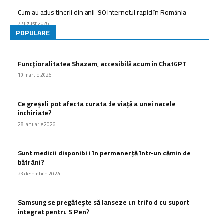
Cum au adus tinerii din anii ’90 internetul rapid în România
7 august 2026
POPULARE
Funcționalitatea Shazam, accesibilă acum în ChatGPT
10 martie 2026
Ce greșeli pot afecta durata de viață a unei nacele
închiriate?
28 ianuarie 2026
Sunt medicii disponibili în permanență într-un cămin de
bătrâni?
23 decembrie 2024
Samsung se pregătește să lanseze un trifold cu suport
integrat pentru S Pen?