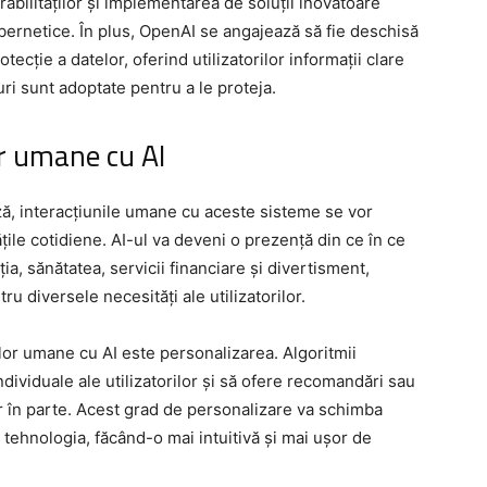
erabilităților și implementarea de soluții inovatoare
ibernetice. În plus, OpenAI se angajează să fie deschisă
otecție a datelor, oferind utilizatorilor informații clare
ri sunt adoptate pentru a le proteja.
or umane cu AI
ză, interacțiunile umane cu aceste sisteme se vor
tățile cotidiene. AI-ul va deveni o prezență din ce în ce
a, sănătatea, servicii financiare și divertisment,
ru diversele necesități ale utilizatorilor.
ilor umane cu AI este personalizarea. Algoritmii
dividuale ale utilizatorilor și să ofere recomandări sau
tor în parte. Acest grad de personalizare va schimba
tehnologia, făcând-o mai intuitivă și mai ușor de