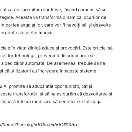
tomatizarea sarcinilor repetitive, lăsând oamenii să se
rategice. Aceasta va transforma dinamica locurilor de
 partea angajaților, care vor fi nevoiți să-și dezvolte
emergente ale pieței muncii.
iciale în viața zilnică aduce și provocări. Este crucial să
acestor tehnologii, prevenind discriminarea și
 a deciziilor automate. De asemenea, trebuie să ne
și că utilizatorii au încredere în aceste sisteme.
u AI promite să aducă atât oportunități, cât și
aceste transformări și să ne asigurăm că dezvoltarea și
sfășoară într-un mod care să beneficieze întreaga
e.com/home?hl=ro&gl=RO&ceid=RO%3Aro