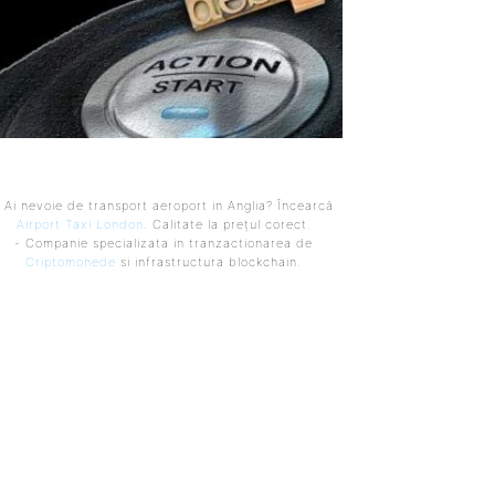
 Ai nevoie de transport aeroport in Anglia? Încearcă
Airport Taxi London
. Calitate la prețul corect.
- Companie specializata in tranzactionarea de
Criptomonede
si infrastructura blockchain.