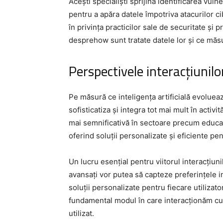
Acești specialiști sprijină identificarea vuln
pentru a apăra datele împotriva atacurilor c
în privința practicilor sale de securitate și pr
desprehow sunt tratate datele lor și ce măsu
Perspectivele interacțiunil
Pe măsură ce inteligența artificială evoluea
sofisticatiza și integra tot mai mult în activi
mai semnificativă în sectoare precum educați
oferind soluții personalizate și eficiente pent
Un lucru esențial pentru viitorul interacțiun
avansați vor putea să capteze preferințele in
soluții personalizate pentru fiecare utiliza
fundamental modul în care interacționăm cu 
utilizat.