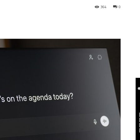
364
0