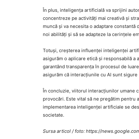
În plus, inteligența artificială va sprijini au
concentreze pe activități mai creativă și st
muncă și va necesita o adaptare constantă din
noi abilități și să se adapteze la cerințele 
Totuși, creșterea influenței inteligenței artif
asigurăm o aplicare etică și responsabilă a 
garantând transparența în procesul de luare
asigurăm că interacțiunile cu AI sunt sigure 
În concluzie, viitorul interacțiunilor umane c
provocări. Este vital să ne pregătim pentru 
implementarea inteligenței artificiale se de
societate.
Sursa articol / foto: https://news.googl