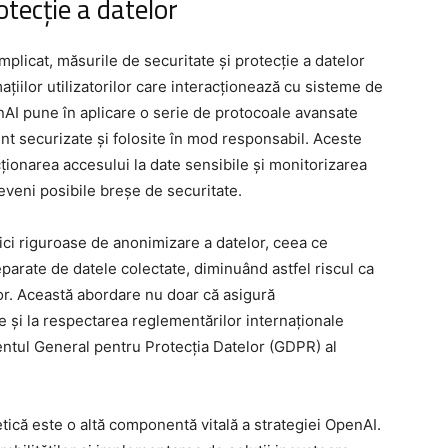
otecție a datelor
mplicat, măsurile de securitate și protecție a datelor
țiilor utilizatorilor care interacționează cu sisteme de
nAI pune în aplicare o serie de protocoale avansate
nt securizate și folosite în mod responsabil. Aceste
cționarea accesului la date sensibile și monitorizarea
eveni posibile breșe de securitate.
i riguroase de anonimizare a datelor, ceea ce
parate de datele colectate, diminuând astfel riscul ca
tor. Această abordare nu doar că asigură
uie și la respectarea reglementărilor internaționale
entul General pentru Protecția Datelor (GDPR) al
tică este o altă componentă vitală a strategiei OpenAI.