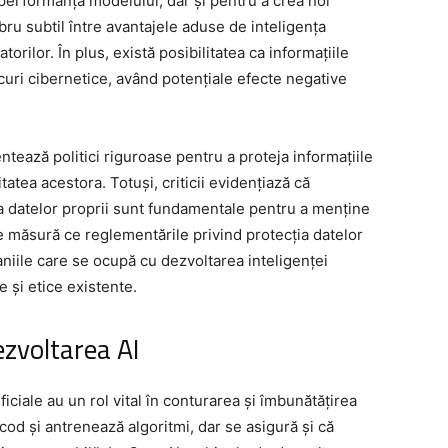
 performanța modelului, dar și pentru a crea noi
ibru subtil între avantajele aduse de inteligența
zatorilor. În plus, există posibilitatea ca informațiile
uri cibernetice, având potențiale efecte negative
ează politici riguroase pentru a proteja informațiile
itatea acestora. Totuși, criticii evidențiază că
pra datelor proprii sunt fundamentale pentru a menține
e măsură ce reglementările privind protecția datelor
aniile care se ocupă cu dezvoltarea inteligenței
e și etice existente.
ezvoltarea AI
ificiale au un rol vital în conturarea și îmbunătățirea
cod și antrenează algoritmi, dar se asigură și că