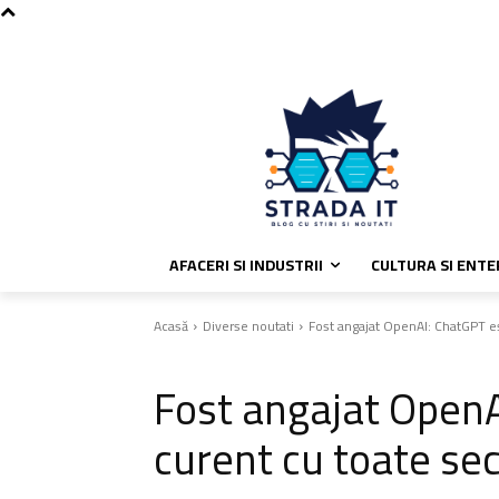
C
vineri, august 7, 2026
Politica de
23.5
București
AFACERI SI INDUSTRII
CULTURA SI ENT
Acasă
Diverse noutati
Fost angajat OpenAI: ChatGPT es
Diverse noutati
Fost angajat OpenA
curent cu toate se