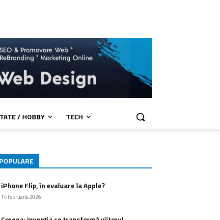
TATE / HOBBY
TECH
POPULARE
iPhone Flip, în evaluare la Apple?
14 februarie 2026
Coreea: Invenția ce transformă viitorul