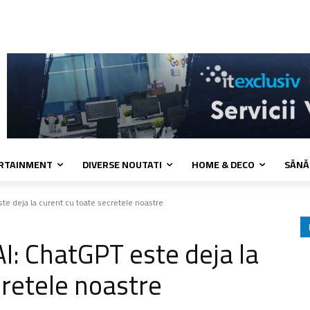
 cookies
Confidentialitate
Contact
ERTAINMENT
DIVERSE NOUTATI
HOME & DECO
SĂNĂ
te deja la curent cu toate secretele noastre
I: ChatGPT este deja la
cretele noastre