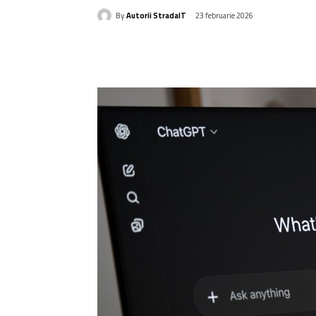
By
Autorii StradaIT
23 februarie 2026
Acțiune