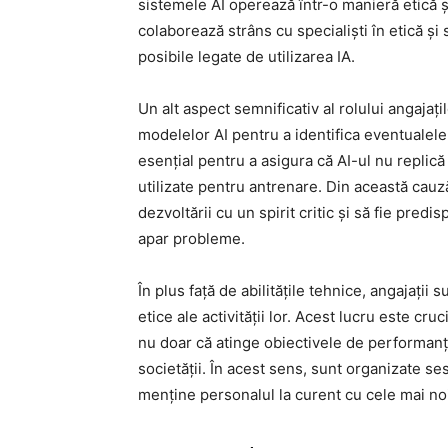
sistemele AI operează într-o manieră etică 
colaborează strâns cu specialiști în etică și 
posibile legate de utilizarea IA.
Un alt aspect semnificativ al rolului angajaț
modelelor AI pentru a identifica eventualel
esențial pentru a asigura că AI-ul nu replică
utilizate pentru antrenare. Din această cauză
dezvoltării cu un spirit critic și să fie predi
apar probleme.
În plus față de abilitățile tehnice, angajații s
etice ale activității lor. Acest lucru este cru
nu doar că atinge obiectivele de performanță, 
societății. În acest sens, sunt organizate se
menține personalul la curent cu cele mai noi