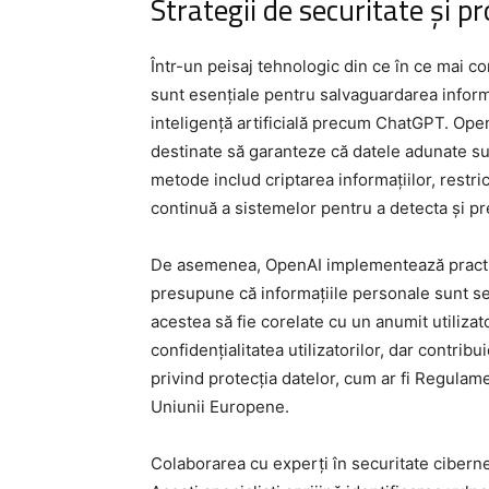
Strategii de securitate și pr
Într-un peisaj tehnologic din ce în ce mai co
sunt esențiale pentru salvaguardarea informa
inteligență artificială precum ChatGPT. Ope
destinate să garanteze că datele adunate su
metode includ criptarea informațiilor, restri
continuă a sistemelor pentru a detecta și pr
De asemenea, OpenAI implementează practic
presupune că informațiile personale sunt se
acestea să fie corelate cu un anumit utiliza
confidențialitatea utilizatorilor, dar contrib
privind protecția datelor, cum ar fi Regulam
Uniunii Europene.
Colaborarea cu experți în securitate ciberne