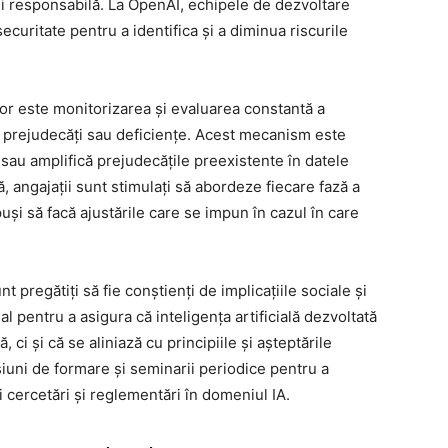
și responsabilă. La OpenAI, echipele de dezvoltare
securitate pentru a identifica și a diminua riscurile
ilor este monitorizarea și evaluarea constantă a
e prejudecăți sau deficiențe. Acest mecanism este
 sau amplifică prejudecățile preexistente în datele
, angajații sunt stimulați să abordeze fiecare fază a
spuși să facă ajustările care se impun în cazul în care
unt pregătiți să fie conștienți de implicațiile sociale și
cial pentru a asigura că inteligența artificială dezvoltată
ci și că se aliniază cu principiile și așteptările
siuni de formare și seminarii periodice pentru a
 cercetări și reglementări în domeniul IA.