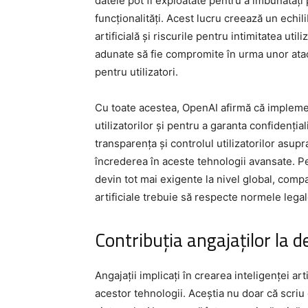
datele pot fi exploatate pentru a îmbunătăți
funcționalități. Acest lucru creează un echil
artificială și riscurile pentru intimitatea utili
adunate să fie compromite în urma unor atac
pentru utilizatori.
Cu toate acestea, OpenAI afirmă că implement
utilizatorilor și pentru a garanta confidențial
transparența și controlul utilizatorilor asu
încrederea în aceste tehnologii avansate. P
devin tot mai exigente la nivel global, comp
artificiale trebuie să respecte normele legal
Contribuția angajaților la d
Angajații implicați în crearea inteligenței art
acestor tehnologii. Aceștia nu doar că scriu 