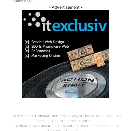
27 ianuarie 2026
- Advertisement -
- Ai nevoie de transport aeroport in Anglia? Încearcă
Airport Taxi
London
. Calitate la prețul corect.
- Companie specializata in tranzactionarea de
Criptomonede
si
infrastructura blockchain.