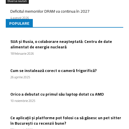
Diverse noutati
Deficitul memoriilor DRAM va continua în 2027
4 august 2026
POPULARE
SUA și Rusia, o colaborare neașteptată: Centru de date
alimentat de energie nucleară
18 februarie 2026
Cum se instalează corect o cameră frigorifică?
26 aprilie 2025
Orico a debutat cu primul său laptop dotat cu AMD
10 noiembrie 2025
Ce aplicații și platforme pot folosi ca să găsesc un pet sitter
în București cu recenzii bune?