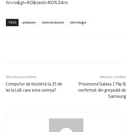
hl=ro&gl=RO&ceid=RO%3Aro
TAGS
ambalare
semiconductori
tehnologie
Articolul precedent
Articolul următor
Computer de bicicletă la 25 de
Procesorul Galaxy Z Flip 8,
lei la Lidl: care este cerința?
confirmat din greșeală de
Samsung