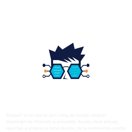
Fashion
14
Educatie
12
DESPRE NOI
StradaIT.ro un site de știri / blog de noutăți, dedicat
diseminării de informații și actualități. Acesta oferă articole,
reportaje și analize pe teme diverse, de la evenimente curente