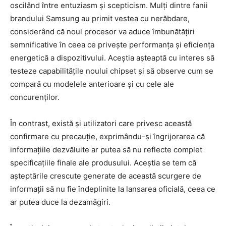
oscilând între entuziasm și scepticism. Mulți dintre fanii
brandului Samsung au primit vestea cu nerăbdare,
considerând că noul procesor va aduce îmbunătățiri
semnificative în ceea ce privește performanța și eficiența
energetică a dispozitivului. Aceștia așteaptă cu interes să
testeze capabilitățile noului chipset și să observe cum se
compară cu modelele anterioare și cu cele ale
concurenților.
În contrast, există și utilizatori care privesc această
confirmare cu precauție, exprimându-și îngrijorarea că
informațiile dezvăluite ar putea să nu reflecte complet
specificațiile finale ale produsului. Aceștia se tem că
așteptările crescute generate de această scurgere de
informații să nu fie îndeplinite la lansarea oficială, ceea ce
ar putea duce la dezamăgiri.