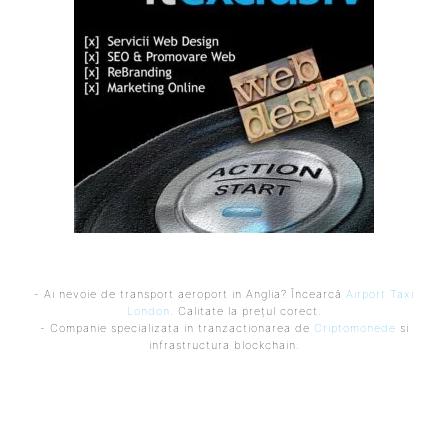
- Ai nevoie de transport aeroport in Anglia? Încearcă
Airport Taxi
London
. Calitate la prețul corect.
- Companie specializata in tranzactionarea de
Criptomonede
si
infrastructura blockchain.
Ultimele postari: