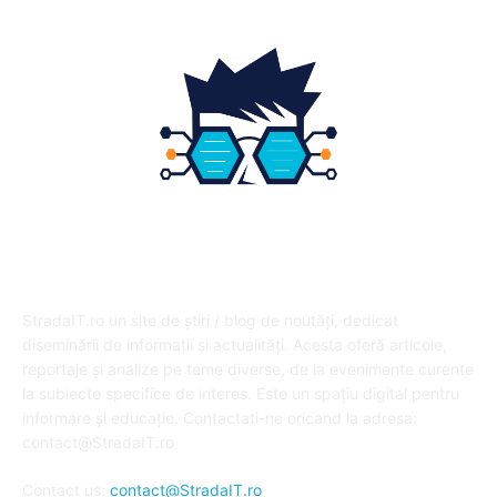
DESPRE NOI
StradaIT.ro un site de știri / blog de noutăți, dedicat
diseminării de informații și actualități. Acesta oferă articole,
reportaje și analize pe teme diverse, de la evenimente curente
la subiecte specifice de interes. Este un spațiu digital pentru
informare și educație. Contactati-ne oricand la adresa:
contact@StradaIT.ro
Contact us:
contact@StradaIT.ro