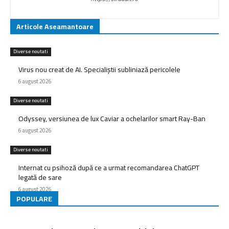
Articole Aseamantoare
Diverse noutati
Virus nou creat de AI. Specialiștii subliniază pericolele
6 august 2026
Diverse noutati
Odyssey, versiunea de lux Caviar a ochelarilor smart Ray-Ban
6 august 2026
Diverse noutati
Internat cu psihoză după ce a urmat recomandarea ChatGPT
legată de sare
6 august 2026
POPULARE