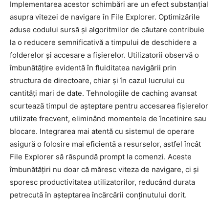
Implementarea acestor schimbări are un efect substanțial
asupra vitezei de navigare în File Explorer. Optimizările
aduse codului sursă și algoritmilor de căutare contribuie
la o reducere semnificativă a timpului de deschidere a
folderelor și accesare a fișierelor. Utilizatorii observă o
îmbunătățire evidentă în fluiditatea navigării prin
structura de directoare, chiar și în cazul lucrului cu
cantități mari de date. Tehnologiile de caching avansat
scurtează timpul de așteptare pentru accesarea fișierelor
utilizate frecvent, eliminând momentele de încetinire sau
blocare. Integrarea mai atentă cu sistemul de operare
asigură o folosire mai eficientă a resurselor, astfel încât
File Explorer să răspundă prompt la comenzi. Aceste
îmbunătățiri nu doar că măresc viteza de navigare, ci și
sporesc productivitatea utilizatorilor, reducând durata
petrecută în așteptarea încărcării conținutului dorit.