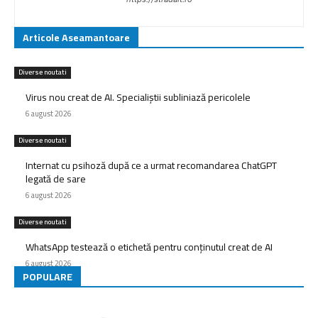
Articole Aseamantoare
Diverse noutati
Virus nou creat de AI. Specialiștii subliniază pericolele
6 august 2026
Diverse noutati
Internat cu psihoză după ce a urmat recomandarea ChatGPT
legată de sare
6 august 2026
Diverse noutati
WhatsApp testează o etichetă pentru conținutul creat de AI
6 august 2026
POPULARE