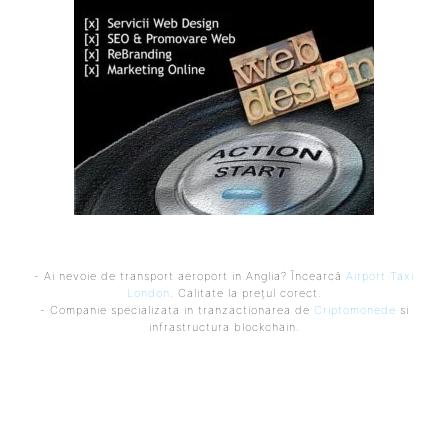
- Ai nevoie de transport aeroport in Anglia? Încearcă
Airport Taxi
London
. Calitate la prețul corect.
- Companie specializata in tranzactionarea de
Criptomonede
si
infrastructura blockchain.
Ultimele postari:
Virus nou creat de AI. Specialiștii subliniază pericolele