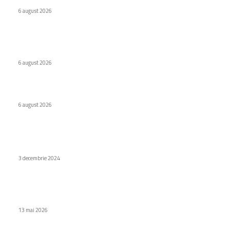
6 august 2026
Internat cu psihoză după ce a urmat recomandarea ChatGPT
legată de sare
6 august 2026
WhatsApp testează o etichetă pentru conținutul creat de AI
6 august 2026
Stiri populare
Cum variază prețurile chiriilor în Spania?
3 decembrie 2024
Samsung Galaxy blochează aplicațiile ce trimit notificări
publicitare.
13 mai 2026