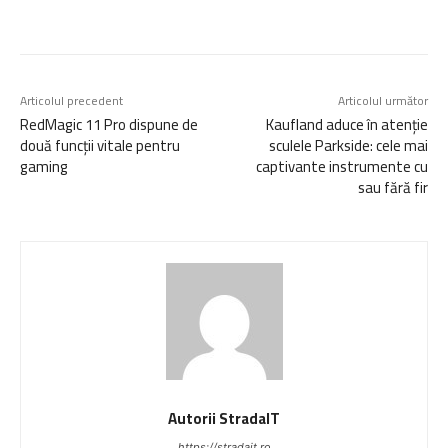
Articolul precedent
Articolul următor
RedMagic 11 Pro dispune de
Kaufland aduce în atenție
două funcții vitale pentru
sculele Parkside: cele mai
gaming
captivante instrumente cu
sau fără fir
Autorii StradaIT
https://stradait.ro