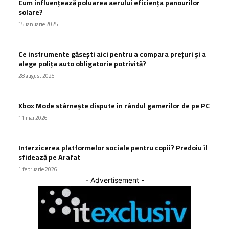
Cum influențează poluarea aerului eficiența panourilor
solare?
15 ianuarie 2025
Ce instrumente găsești aici pentru a compara prețuri și a
alege polița auto obligatorie potrivită?
28 august 2025
Xbox Mode stârnește dispute în rândul gamerilor de pe PC
11 mai 2026
Interzicerea platformelor sociale pentru copii? Predoiu îl
sfidează pe Arafat
1 februarie 2026
- Advertisement -