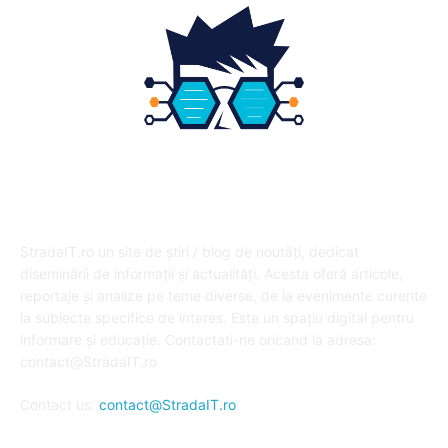
DESPRE NOI
StradaIT.ro un site de știri / blog de noutăți, dedicat
diseminării de informații și actualități. Acesta oferă articole,
reportaje și analize pe teme diverse, de la evenimente curente
la subiecte specifice de interes. Este un spațiu digital pentru
informare și educație. Contactati-ne oricand la adresa:
contact@StradaIT.ro
Contact us:
contact@StradaIT.ro