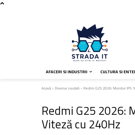
C
sâmbătă, august 8, 2026
Politic
29.4
București
AFACERI SI INDUSTRII
CULTURA SI ENT
Acasă
Diverse noutati
Redmi G25 2026: Monitor IPS 1
Diverse noutati
Redmi G25 2026: M
Viteză cu 240Hz