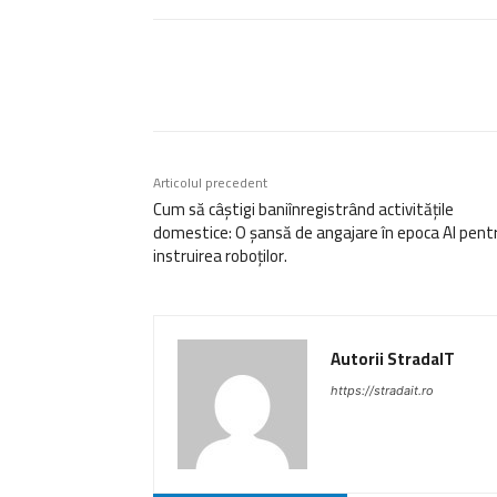
Acțiune
Articolul precedent
Cum să câștigi baniînregistrând activitățile
domestice: O șansă de angajare în epoca AI pent
instruirea roboților.
Autorii StradaIT
https://stradait.ro