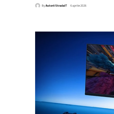
By
Autorii StradaIT
6 aprilie 2026
Acțiune