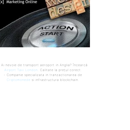
 Ai nevoie de transport aeroport in Anglia? Încearcă
Airport Taxi London
. Calitate la prețul corect.
- Companie specializata in tranzactionarea de
Criptomonede
si infrastructura blockchain.