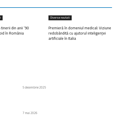
i
Diverse noutati
inerii din anii ’90
Premieră în domeniul medical: Viziune
apid în România
redobândită cu ajutorul inteligenței
artificiale în Italia
C
Stiri populare
Di
n
HarmonyOS Interconectare: Aplicația pentru
Transferuri Similar AirDrop
Af
5 decembrie 2025
Să
Au
id
Primul întâlnire cu gama Honor 600, la debutul
pe piața din România
H
7 mai 2026
Gr
Fa
Google Chrome introduce suport pentru