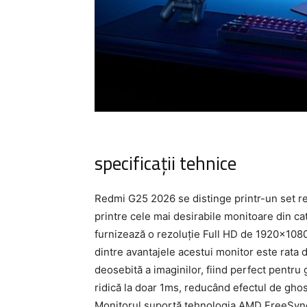
specificații tehnice
Redmi G25 2026 se distinge printr-un set rem
printre cele mai desirabile monitoare din ca
furnizează o rezoluție Full HD de 1920×1080 
dintre avantajele acestui monitor este rata 
deosebită a imaginilor, fiind perfect pentru
ridică la doar 1ms, reducând efectul de ghost
Monitorul suportă tehnologia AMD FreeSync, 