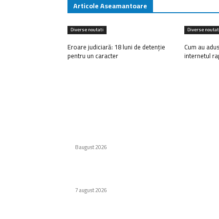
Articole Aseamantoare
Diverse noutati
Diverse noutat
Eroare judiciară: 18 luni de detenție
Cum au adus t
pentru un caracter
internetul r
Ultimele postari:
Eroare judiciară: 18 luni de detenție pentru u
caracter
8 august 2026
Cum au adus tinerii din anii ’90 internetul rap
în România
7 august 2026
Premieră în domeniul medical: Viziune