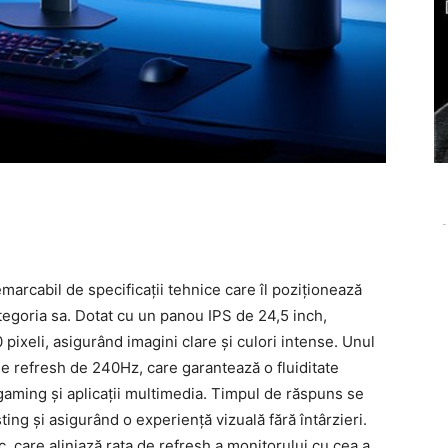
-
arcabil de specificații tehnice care îl poziționează
tegoria sa. Dotat cu un panou IPS de 24,5 inch,
pixeli, asigurând imagini clare și culori intense. Unul
de refresh de 240Hz, care garantează o fluiditate
 gaming și aplicații multimedia. Timpul de răspuns se
ing și asigurând o experiență vizuală fără întârzieri.
care aliniază rata de refresh a monitorului cu cea a