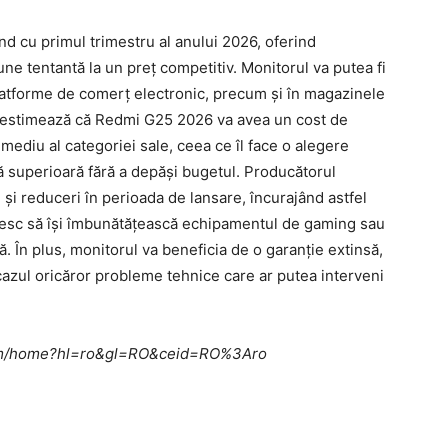
d cu primul trimestru al anului 2026, oferind
une tentantă la un preț competitiv. Monitorul va putea fi
platforme de comerț electronic, precum și în magazinele
 se estimează că Redmi G25 2026 va avea un cost de
mediu al categoriei sale, ceea ce îl face o alegere
 superioară fără a depăși bugetul. Producătorul
și reduceri în perioada de lansare, încurajând astfel
oresc să își îmbunătățească echipamentul de gaming sau
. În plus, monitorul va beneficia de o garanție extinsă,
cazul oricăror probleme tehnice care ar putea interveni
e.com/home?hl=ro&gl=RO&ceid=RO%3Aro