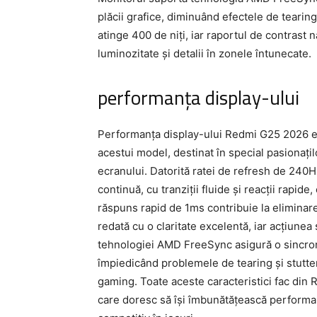
plăcii grafice, diminuând efectele de teari
atinge 400 de niți, iar raportul de contrast n
luminozitate și detalii în zonele întunecate.
performanța display-ului
Performanța display-ului Redmi G25 2026 es
acestui model, destinat în special pasionațil
ecranului. Datorită ratei de refresh de 240H
continuă, cu tranziții fluide și reacții rapid
răspuns rapid de 1ms contribuie la eliminarea
redată cu o claritate excelentă, iar acțiunea 
tehnologiei AMD FreeSync asigură o sincroni
împiedicând problemele de tearing și stutte
gaming. Toate aceste caracteristici fac din 
care doresc să își îmbunătățească performanț