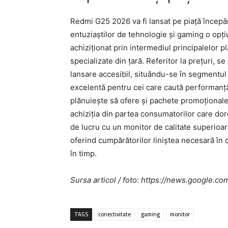
Redmi G25 2026 va fi lansat pe piață începân
entuziaștilor de tehnologie și gaming o opți
achiziționat prin intermediul principalelor 
specializate din țară. Referitor la prețuri,
lansare accesibil, situându-se în segmentul 
excelentă pentru cei care caută performanță
plănuiește să ofere și pachete promoționale 
achiziția din partea consumatorilor care d
de lucru cu un monitor de calitate superioară
oferind cumpărătorilor liniștea necesară în 
în timp.
Sursa articol / foto: https://news.googl
TAGS
conectivitate
gaming
monitor