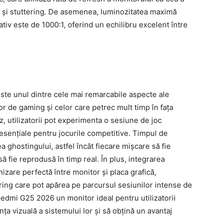
ng și stuttering. De asemenea, luminozitatea maximă
ativ este de 1000:1, oferind un echilibru excelent între
te unul dintre cele mai remarcabile aspecte ale
or de gaming și celor care petrec mult timp în fața
z, utilizatorii pot experimenta o sesiune de joc
e, esențiale pentru jocurile competitive. Timpul de
 ghostingului, astfel încât fiecare mișcare să fie
să fie reprodusă în timp real. În plus, integrarea
zare perfectă între monitor și placa grafică,
ring care pot apărea pe parcursul sesiunilor intense de
Redmi G25 2026 un monitor ideal pentru utilizatorii
a vizuală a sistemului lor și să obțină un avantaj