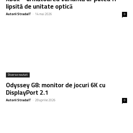
lipsită de unitate opticӑ
Autorii StradaIT
-
14 mai 2026
0
Diverse noutati
Odyssey G8: monitor de jocuri 6K cu
DisplayPort 2.1
Autorii StradaIT
-
28 aprilie 2026
0