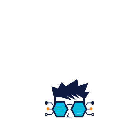
Sănătate / Hobby
21
Auto
20
Home & Deco
19
Gradina si exterior
16
Fashion
14
Educatie
12