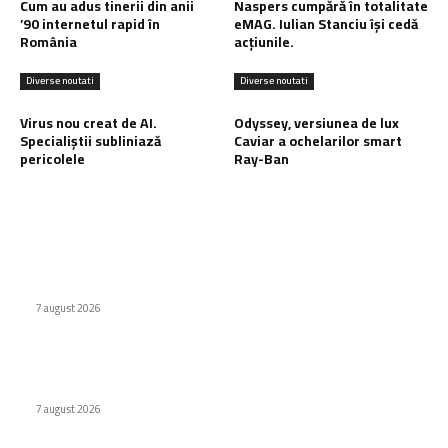
Cum au adus tinerii din anii
Naspers cumpără în totalitate
’90 internetul rapid în
eMAG. Iulian Stanciu își cedă
România
acțiunile.
Diverse noutati
Diverse noutati
Virus nou creat de AI.
Odyssey, versiunea de lux
Specialiștii subliniază
Caviar a ochelarilor smart
pericolele
Ray-Ban
Ultimele postari:
Cum au adus tinerii din anii ’90 internetul rapid în România
7 august 2026
Naspers cumpără în totalitate eMAG. Iulian Stanciu își cedă
acțiunile.
7 august 2026