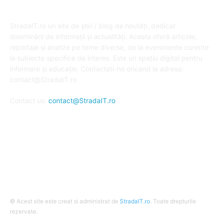
DESPRE NOI
StradaIT.ro un site de știri / blog de noutăți, dedicat
diseminării de informații și actualități. Acesta oferă articole,
reportaje și analize pe teme diverse, de la evenimente curente
la subiecte specifice de interes. Este un spațiu digital pentru
informare și educație. Contactati-ne oricand la adresa:
contact@StradaIT.ro
Contact us:
contact@StradaIT.ro
URMARESTE-NE
© Acest site este creat si administrat de
StradaIT.ro
. Toate drepturile
rezervate.