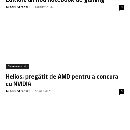
Autorii StradaIT
-
3 august 2026
0
Diverse noutati
Helios, pregătit de AMD pentru a concura
cu NVIDIA
Autorii StradaIT
-
22 iulie 2026
0