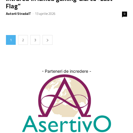
Flag”
Autorii StradaIT
-
13 aprilie 2026
0
1
2
3
- Parteneri de incredere -