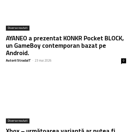
Diverse noutati
AYANEO a prezentat KONKR Pocket BLOCK,
un GameBoy contemporan bazat pe
Android.
Autorii StradaIT
-
23 mai 2026
0
Diverse noutati
Xbox – următoarea variantă ar putea fi