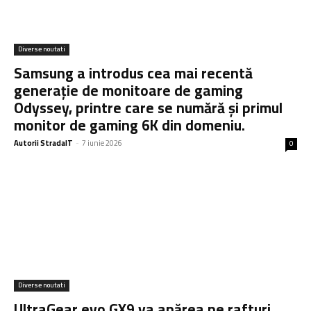
Diverse noutati
Samsung a introdus cea mai recentă
generație de monitoare de gaming
Odyssey, printre care se numără și primul
monitor de gaming 6K din domeniu.
Autorii StradaIT
-
7 iunie 2026
0
Diverse noutati
UltraGear evo GX9 va apărea pe rafturi