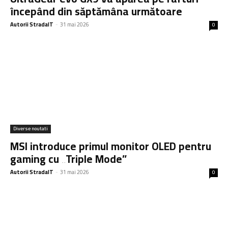
începând din săptămâna următoare
Autorii StradaIT
-
31 mai 2026
0
Diverse noutati
MSI introduce primul monitor OLED pentru
gaming cu „Triple Mode”
Autorii StradaIT
-
31 mai 2026
0