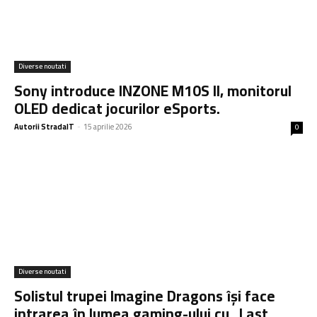
Diverse noutati
Sony introduce INZONE M10S II, monitorul
OLED dedicat jocurilor eSports.
Autorii StradaIT
-
15 aprilie 2026
0
Diverse noutati
Solistul trupei Imagine Dragons își face
intrarea în lumea gaming-ului cu „Last