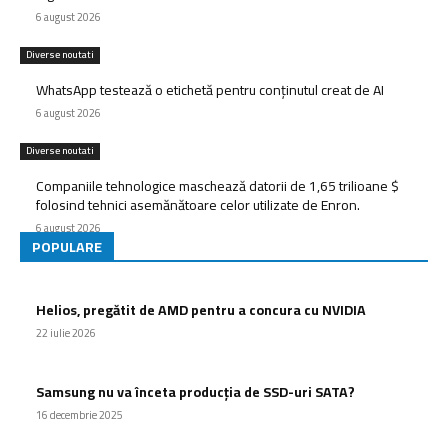
6 august 2026
Diverse noutati
WhatsApp testează o etichetă pentru conținutul creat de AI
6 august 2026
Diverse noutati
Companiile tehnologice maschează datorii de 1,65 trilioane $
folosind tehnici asemănătoare celor utilizate de Enron.
6 august 2026
POPULARE
Helios, pregătit de AMD pentru a concura cu NVIDIA
22 iulie 2026
Samsung nu va înceta producția de SSD-uri SATA?
16 decembrie 2025