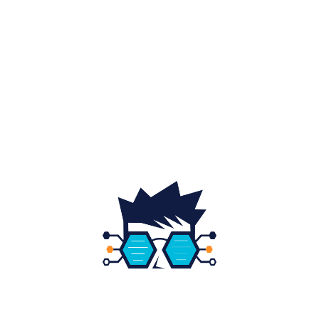
Sănătate / Hobby
21
Auto
20
Home & Deco
19
Gradina si exterior
16
Fashion
14
Educatie
12