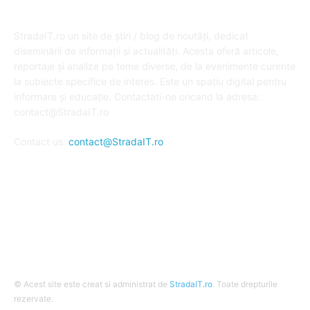
DESPRE NOI
StradaIT.ro un site de știri / blog de noutăți, dedicat
diseminării de informații și actualități. Acesta oferă articole,
reportaje și analize pe teme diverse, de la evenimente curente
la subiecte specifice de interes. Este un spațiu digital pentru
informare și educație. Contactati-ne oricand la adresa:
contact@StradaIT.ro
Contact us:
contact@StradaIT.ro
URMARESTE-NE
© Acest site este creat si administrat de
StradaIT.ro
. Toate drepturile
rezervate.