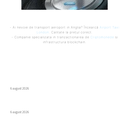
- Ai nevoie de transport aeroport in Anglia? Încearcă
Airport Taxi
London
. Calitate la prețul corect.
- Companie specializata in tranzactionarea de
Criptomonede
si
infrastructura blockchain.
Ultimele postari:
Internat cu psihoză după ce a urmat recomandarea ChatGPT
legată de sare
6 august 2026
WhatsApp testează o etichetă pentru conținutul creat de AI
6 august 2026
Companiile tehnologice maschează datorii de 1,65 trilioane