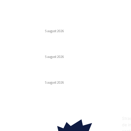
Ultimele postari:
Huawei a lansat o baterie externă de 12.000
mAh
5 august 2026
Școlile optează pentru MacBook Neo în locul
Chromebook-urilor
5 august 2026
Wolt lansează opțiunea de Plăți Împărțite
pentru comenzile de grup în România
5 august 2026
DE
Strad
de in