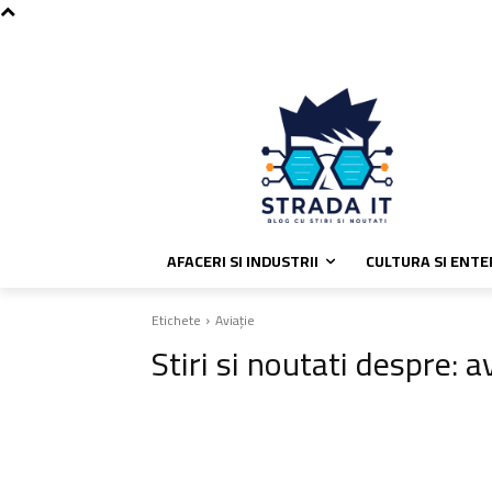
C
joi, august 6, 2026
Politica de coo
26.9
București
AFACERI SI INDUSTRII
CULTURA SI ENT
Etichete
Aviație
Stiri si noutati despre:
av