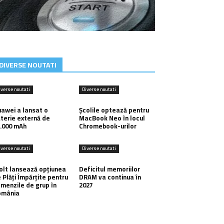
DIVERSE NOUTATI
iverse noutati
Diverse noutati
awei a lansat o
Școlile optează pentru
terie externă de
MacBook Neo în locul
.000 mAh
Chromebook-urilor
iverse noutati
Diverse noutati
lt lansează opțiunea
Deficitul memoriilor
 Plăți Împărțite pentru
DRAM va continua în
menzile de grup în
2027
omânia