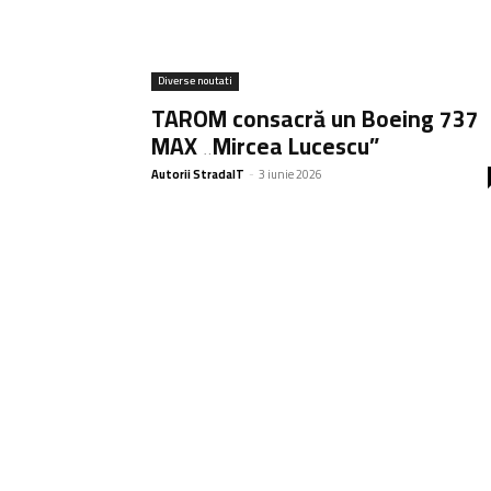
Diverse noutati
TAROM consacră un Boeing 737
MAX „Mircea Lucescu”
Autorii StradaIT
-
3 iunie 2026