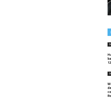
D
Hu
ba
12
D
Wo
de
co
R