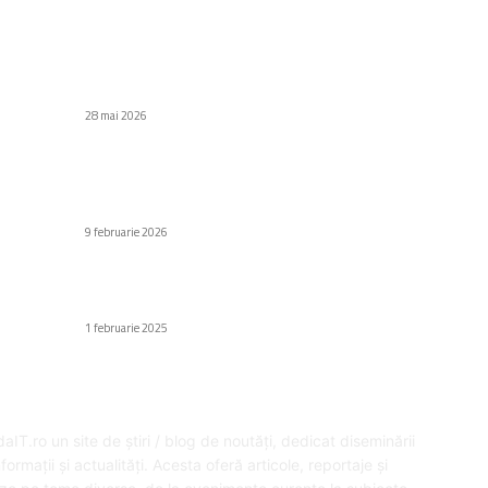
C
Stiri populare
Di
eMAG lansează un nou sistem de procesare a
plăților. Care va fi soarta cardurilor?
Af
28 mai 2026
Să
Au
UE investește 700 de milioane de euro în
NanoIC, cea mai vastă linie-pilot de
H
semiconductori
Gr
9 februarie 2026
Fa
Cum funcționează terapia cu unde de șoc
Ed
pentru durerile de spate?
1 februarie 2025
SPRE NOI
U
aIT.ro un site de știri / blog de noutăți, dedicat diseminării
formații și actualități. Acesta oferă articole, reportaje și