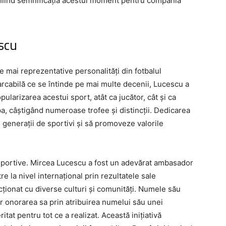
liniind semnificația acestui moment pentru compania
escu
 mai reprezentative personalități din fotbalul
arcabilă ce se întinde pe mai multe decenii, Lucescu a
pularizarea acestui sport, atât ca jucător, cât și ca
a, câștigând numeroase trofee și distincții. Dedicarea
e generații de sportivi și să promoveze valorile
sportive. Mircea Lucescu a fost un adevărat ambasador
 la nivel internațional prin rezultatele sale
cționat cu diverse culturi și comunități. Numele său
r onorarea sa prin atribuirea numelui său unei
t pentru tot ce a realizat. Această inițiativă