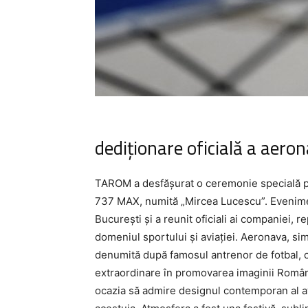
dediționare oficială a aeron
TAROM a desfășurat o ceremonie specială pe
737 MAX, numită „Mircea Lucescu”. Evenimen
București și a reunit oficiali ai companiei, r
domeniul sportului și aviației. Aeronava, simb
denumită după famosul antrenor de fotbal, c
extraordinare în promovarea imaginii Român
ocazia să admire designul contemporan al av