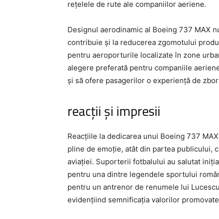
rețelele de rute ale companiilor aeriene.
Designul aerodinamic al Boeing 737 MAX nu
contribuie și la reducerea zgomotului produs 
pentru aeroporturile localizate în zone urb
alegere preferată pentru companiile aerien
și să ofere pasagerilor o experiență de zbor
reacții și impresii
Reacțiile la dedicarea unui Boeing 737 MAX
pline de emoție, atât din partea publicului, c
aviației. Suporterii fotbalului au salutat i
pentru una dintre legendele sportului româ
pentru un antrenor de renumele lui Lucescu 
evidențiind semnificația valorilor promovate