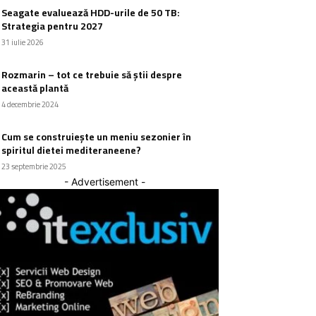
Seagate evaluează HDD-urile de 50 TB:
Strategia pentru 2027
31 iulie 2026
Rozmarin – tot ce trebuie să știi despre
această plantă
4 decembrie 2024
Cum se construiește un meniu sezonier în
spiritul dietei mediteraneene?
23 septembrie 2025
- Advertisement -