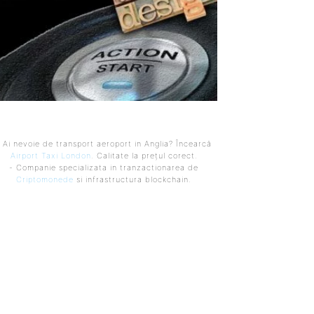
 Ai nevoie de transport aeroport in Anglia? Încearcă
Airport Taxi London
. Calitate la prețul corect.
- Companie specializata in tranzactionarea de
Criptomonede
si infrastructura blockchain.