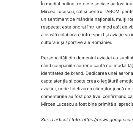
În mediul online, rețelele sociale au fost inu
Mircea Lucescu, cât și pentru TAROM, pentru 
un sentiment de mândrie națională, mulți r
respectat este onorat într-un mod atât de v
această colaborare între sport și aviație va
culturale și sportive ale României.
Personalități din domeniul aviației au sublin
când companiile aeriene caută noi modalități
identitatea de brand. Dedicarea unei aerona
capta atenția și poate crea o legătură emoți
aviației, unde fidelizarea clienților joacă un 
comentariile au fost pozitive, confirmând c
Mircea Lucescu a fost bine primită și aprecia
Sursa articol / foto: https://news.googl