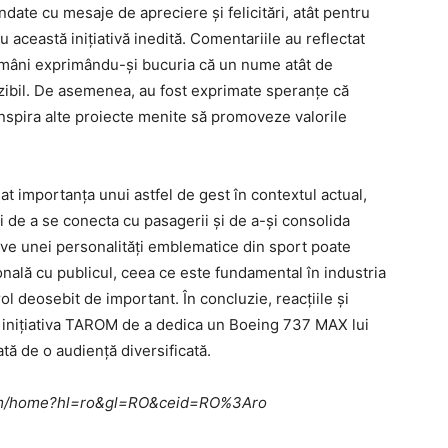
ndate cu mesaje de apreciere și felicitări, atât pentru
această inițiativă inedită. Comentariile au reflectat
omâni exprimându-și bucuria că un nume atât de
izibil. De asemenea, au fost exprimate speranțe că
 inspira alte proiecte menite să promoveze valorile
iat importanța unui astfel de gest în contextul actual,
 de a se conecta cu pasagerii și de a-și consolida
ve unei personalități emblematice din sport poate
onală cu publicul, ceea ce este fundamental în industria
rol deosebit de important. În concluzie, reacțiile și
ă inițiativa TAROM de a dedica un Boeing 737 MAX lui
tă de o audiență diversificată.
e.com/home?hl=ro&gl=RO&ceid=RO%3Aro