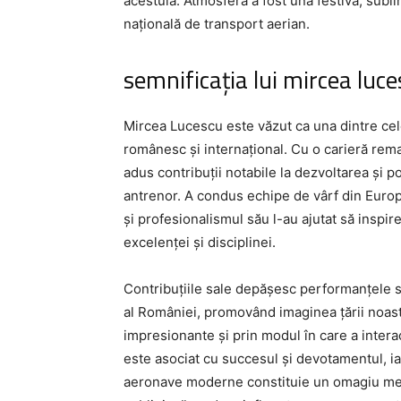
acestuia. Atmosfera a fost una festivă, sub
națională de transport aerian.
semnificația lui mircea luc
Mircea Lucescu este văzut ca una dintre cele
românesc și internațional. Cu o carieră rem
adus contribuții notabile la dezvoltarea și po
antrenor. A condus echipe de vârf din Europ
și profesionalismul său l-au ajutat să inspir
excelenței și disciplinei.
Contribuțiile sale depășesc performanțele 
al României, promovând imaginea țării noastre
impresionante și prin modul în care a intera
este asociat cu succesul și devotamentul, ia
aeronave moderne constituie un omagiu merita