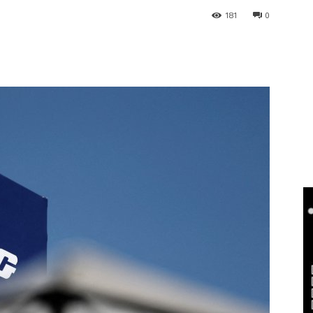
181
0