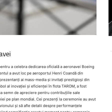
avei
-
ntru a celebra dedicarea oficială a aeronavei Boeing
tul a avut loc pe aeroportul Henri Coandă din
eprezentanți ai mass-media și invitați prestigioși din
ol al inovației și eficienței în flota TAROM, a fost
a semn de apreciere pentru contribuțiile sale
iei pe plan mondial. Cei prezenți la ceremonie au avut
ionului și să afle detalii despre performanțele