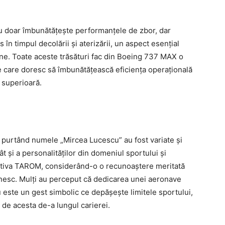
 doar îmbunătățește performanțele de zbor, dar
în timpul decolării și aterizării, un aspect esențial
ane. Toate aceste trăsături fac din Boeing 737 MAX o
e care doresc să îmbunătățească eficiența operațională
 superioară.
 purtând numele „Mircea Lucescu” au fost variate și
ât și a personalităților din domeniul sportului și
nițiativa TAROM, considerând-o o recunoaștere meritată
nesc. Mulți au perceput că dedicarea unei aeronave
este un gest simbolic ce depășește limitele sportului,
 de acesta de-a lungul carierei.