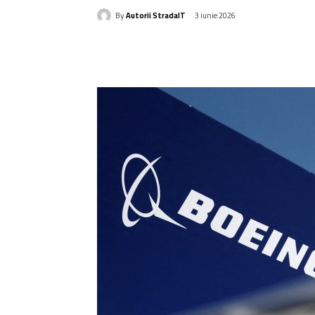
By
Autorii StradaIT
3 iunie 2026
Acțiune