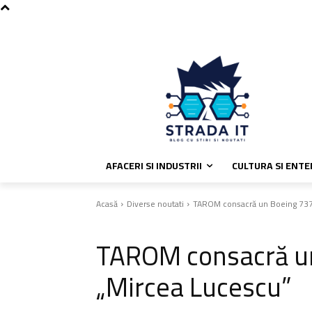
C
vineri, august 7, 2026
Politica de
25.5
București
AFACERI SI INDUSTRII
CULTURA SI ENT
Acasă
Diverse noutati
TAROM consacră un Boeing 737
Diverse noutati
TAROM consacră u
„Mircea Lucescu”