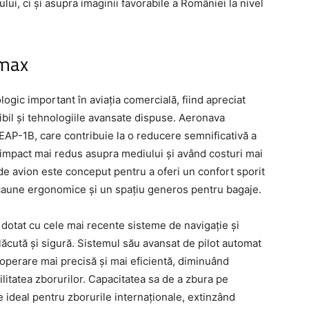
lui, ci și asupra imaginii favorabile a României la nivel
 max
ic important în aviația comercială, fiind apreciat
bil și tehnologiile avansate dispuse. Aeronava
AP-1B, care contribuie la o reducere semnificativă a
impact mai redus asupra mediului și având costuri mai
de avion este conceput pentru a oferi un confort sporit
scaune ergonomice și un spațiu generos pentru bagaje.
dotat cu cele mai recente sisteme de navigație și
ăcută și sigură. Sistemul său avansat de pilot automat
operare mai precisă și mai eficientă, diminuând
bilitatea zborurilor. Capacitatea sa de a zbura pe
ce ideal pentru zborurile internaționale, extinzând