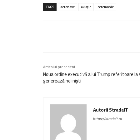
TAGS
aeronave
aviație
ceremonie
Acțiune
Articolul precedent
Noua ordine executivă a lui Trump referitoare la 
generează neliniști
Autorii StradaIT
https://stradait.ro