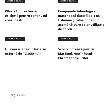
Diverse noutati
Diverse noutati
WhatsApp testează o
Companiile tehnologice
etichetă pentru conținutul
maschează datorii de 1,65
creat de AI
trilioane $ folosind tehnici
asemănătoare celor utilizate
de Enron.
Diverse noutati
Diverse noutati
Huawei a lansat o baterie
Școlile optează pentru
externă de 12.000 mAh
MacBook Neo în locul
Chromebook-urilor
Ultimele postari:
WhatsApp testează o etichetă pentru conținutul creat de AI
6 august 2026
Companiile tehnologice maschează datorii de 1,65 trilioane