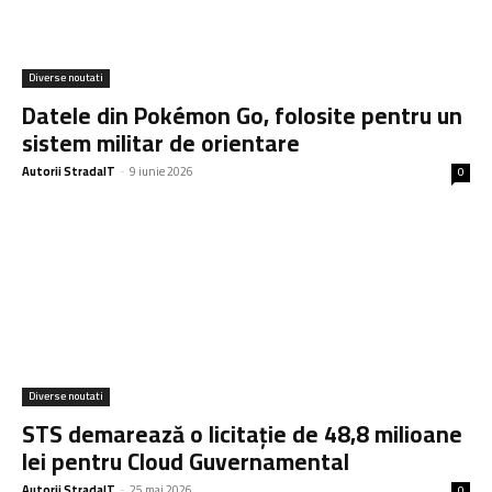
Diverse noutati
Datele din Pokémon Go, folosite pentru un
sistem militar de orientare
Autorii StradaIT
-
9 iunie 2026
0
Diverse noutati
STS demarează o licitație de 48,8 milioane
lei pentru Cloud Guvernamental
Autorii StradaIT
-
25 mai 2026
0