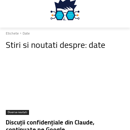
Etichete
Date
Stiri si noutati despre:
date
Diverse noutati
Discuții confidențiale din Claude,
continuate pe Google