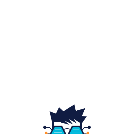
Diverse noutati
1150
Afaceri si industrii
48
Sănătate / Hobby
21
Auto
20
Home & Deco
19
Gradina si exterior
16
Fashion
14
Educatie
12