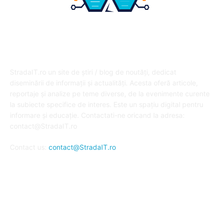
DESPRE NOI
StradaIT.ro un site de știri / blog de noutăți, dedicat
diseminării de informații și actualități. Acesta oferă articole,
reportaje și analize pe teme diverse, de la evenimente curente
la subiecte specifice de interes. Este un spațiu digital pentru
informare și educație. Contactati-ne oricand la adresa:
contact@StradaIT.ro
Contact us:
contact@StradaIT.ro
URMARESTE-NE