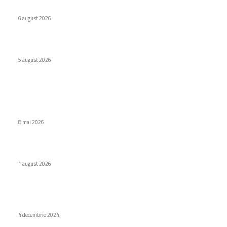
$ folosind tehnici asemănătoare celor utilizate de Enron.
6 august 2026
Huawei a lansat o baterie externă de 12.000 mAh
5 august 2026
Stiri populare
Giganții din domeniul tehnologic caută ajutor în religie
pentru a susține avansarea inteligenței artificiale.
8 mai 2026
Windows 11 va fi ajustat pentru 8 GB RAM în cadrul crizei
1 august 2026
Cutii decorative pentru lucruri mici. Soluții practice și
elegante
4 decembrie 2024
Categorii