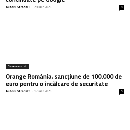
Autorii StradaIT
-
28 iulie 2026
0
Diverse noutati
Orange România, sancțiune de 100.000 de
euro pentru o încălcare de securitate
Autorii StradaIT
-
17 iulie 2026
0