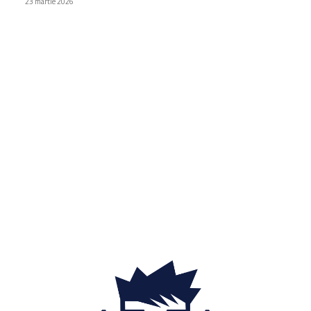
23 martie 2026
Categorii
Diverse noutati
1160
Afaceri si industrii
48
Sănătate / Hobby
21
Auto
20
Home & Deco
19
Gradina si exterior
16
Fashion
14
Educatie
12