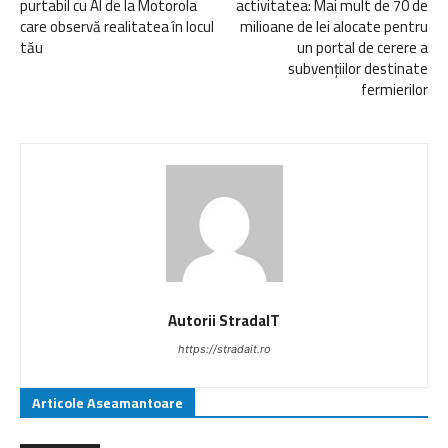
purtabil cu AI de la Motorola
activitatea: Mai mult de 70 de
care observă realitatea în locul
milioane de lei alocate pentru
tău
un portal de cerere a
subvențiilor destinate
fermierilor
Autorii StradaIT
https://stradait.ro
Articole Aseamantoare