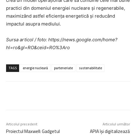
crea un model operațional care să combine cele mai bune
practici din domeniul energiei nucleare și regenerabile,
maximizând astfel eficiența energetică și reducând
impactul asupra mediului.
Sursa articol / foto: https://news.google.com/home?
hl=ro&gl=RO&ceid=RO%3Aro
TAGS
energie nucleară
parteneriate
sustenabilitate
Articolul precedent
Articolul următor
Proiectul Maxwell: Gadgetul
APIA își digitalizează