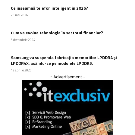
Ce înseamnă telefon inteligent în 2026?
23 mai 2026
Cum va evolua tehnologia în sectorul financiar?
5 decembrie 2024
Samsung va suspenda fabricația memoriilor LPDDR4 și
LPDDR4X, axându-se pe modulele LPDDR5.
19 aprilie 2026
- Advertisement -