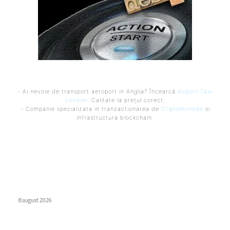
- Ai nevoie de transport aeroport in Anglia? Încearcă
Airport Taxi
London
. Calitate la prețul corect.
- Companie specializata in tranzactionarea de
Criptomonede
si
infrastructura blockchain.
Ultimele postari:
Interdicție amplă pentru dronele DJI: Modelele eligibile
conform FCC
8 august 2026