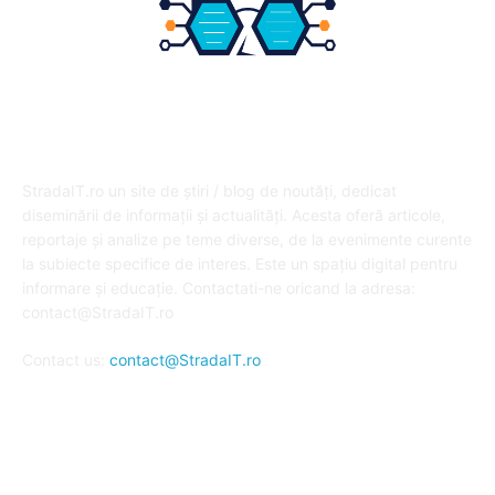
DESPRE NOI
StradaIT.ro un site de știri / blog de noutăți, dedicat
diseminării de informații și actualități. Acesta oferă articole,
reportaje și analize pe teme diverse, de la evenimente curente
la subiecte specifice de interes. Este un spațiu digital pentru
informare și educație. Contactati-ne oricand la adresa:
contact@StradaIT.ro
Contact us:
contact@StradaIT.ro
URMARESTE-NE