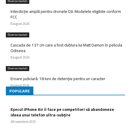
Diverse noutati
Interdicție amplă pentru dronele DJI: Modelele eligibile conform
FCC
8 august 2026
Diverse noutati
Cascada de 137 cm care a fost dublura lui Matt Damon în pelicula
Odiseea
8 august 2026
Diverse noutati
Eroare judiciară: 18 luni de detenție pentru un caracter
8 august 2026
POPULARE
Eșecul iPhone Air îi face pe competitori să abandoneze
ideea unui telefon ultra-subțire
28 noiembrie 2025