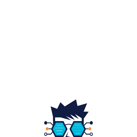
Diverse noutati
1154
Afaceri si industrii
48
Sănătate / Hobby
21
Auto
20
Home & Deco
19
Gradina si exterior
16
Fashion
14
Educatie
12