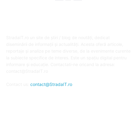
DESPRE NOI
StradaIT.ro un site de știri / blog de noutăți, dedicat
diseminării de informații și actualități. Acesta oferă articole,
reportaje și analize pe teme diverse, de la evenimente curente
la subiecte specifice de interes. Este un spațiu digital pentru
informare și educație. Contactati-ne oricand la adresa:
contact@StradaIT.ro
Contact us:
contact@StradaIT.ro
URMARESTE-NE