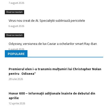
7 august 2026
Diverse noutati
Virus nou creat de AI. Specialiștii subliniază pericolele
6 august 2026
Diverse noutati
Odyssey, versiunea de lux Caviar a ochelarilor smart Ray-Ban
6 august 2026
POPULARE
Premierul elen i-a transmis mulțumiri lui Christopher Nolan
pentru „Odiseea”
28 iulie 2026
Honor 600 – Informații adiționale înainte de debutul din
aprilie
12 aprilie 2026