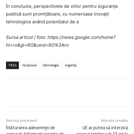
În concluzie, perspectivele de viitor pentru siguranța
publică sunt promițătoare, cu numeroase inovații
tehnologice având potențialul de a
Sursa articol / foto: https://news.google.com/home?
hl=ro&gl=RO&ceid=RO%3Aro
TAGS
localizare
tehnologie
urgență
Articolul precedent
Articolul următor
Înlăturarea adeverinței de
UE ar putea să interzică
asigurat: Informații recente de
accesul copiilor sub 13 ani la