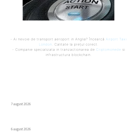
- Ai nevoie de transport aeroport in Anglia? Încearcă
Airport Taxi
London
. Calitate la prețul corect.
- Companie specializata in tranzactionarea de
Criptomonede
si
infrastructura blockchain.
Ultimele postari:
Naspers cumpără în totalitate eMAG. Iulian Stanciu își cedă
acțiunile.
7 august 2026
Virus nou creat de AI. Specialiștii subliniază pericolele
6 august 2026