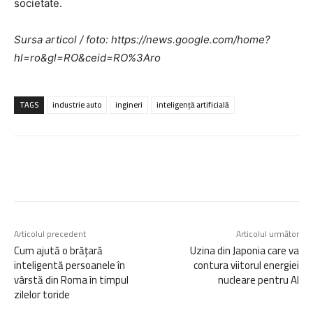
societate.
Sursa articol / foto: https://news.google.com/home?
hl=ro&gl=RO&ceid=RO%3Aro
TAGS
industrie auto
ingineri
inteligență artificială
Articolul precedent
Articolul următor
Cum ajută o brățară
Uzina din Japonia care va
inteligentă persoanele în
contura viitorul energiei
vârstă din Roma în timpul
nucleare pentru AI
zilelor toride