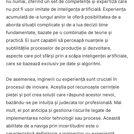
nu numai, oferind un set de competențe și expertiză care
nu pot fi ușor imitate de inteligența artificială. Experiența
acumulată de-a lungul anilor le oferă posibilitatea de a
aborda situații complicate și de a lua decizii bine
fundamentate, bazate pe o combinație de teorie și
practică. Ei sunt capabili să perceapă nuanțele și
subtilitățile proceselor de producție și dezvoltare,
aspecte care pot sfârși prin a scăpa inteligenței artificiale,
care se bazează exclusiv pe date și algoritmi.
De asemenea, inginerii cu experiență sunt cruciali în
procesul de inovare. Aceștia pot recunoaște cerințele
pieței și pot crea soluții care răspund acestor nevoi,
bazându-se pe intuiția și judecata lor profesională. Mai
mult, ei pot anticipa și gestiona riscurile legate de
implementarea noilor tehnologii sau procese. Această
abilitate de a naviga prin incertitudini este o
caracteristică definitorie a inginerilor cu experiență,