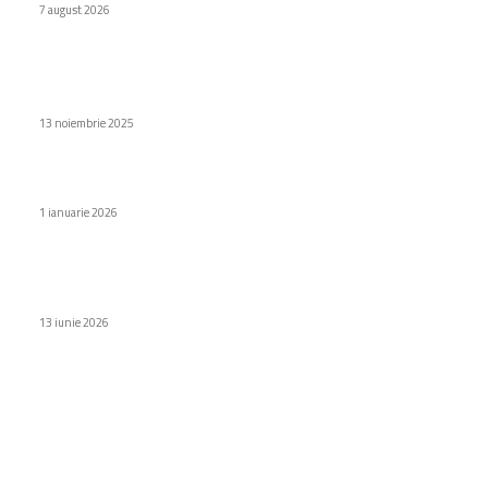
7 august 2026
Stiri populare
Movingstyle – Samsung își lărgește oferta de display-uri
13 noiembrie 2025
iPhone 18 – 6 tonuri atrăgătoare înainte de debut
1 ianuarie 2026
Războiul inteligenței artificiale: Hotărârea Statelor Unite
care alarmă Franța
13 iunie 2026
Categorii
Diverse noutati
1159
Afaceri si industrii
48
Sănătate / Hobby
21
Auto
20