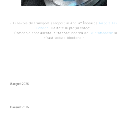
- Ai nevoie de transport aeroport in Anglia? Încearcă
Airport Taxi
London
. Calitate la prețul corect.
- Companie specializata in tranzactionarea de
Criptomonede
si
infrastructura blockchain.
Ultimele postari:
Interdicție amplă pentru dronele DJI: Modelele eligibile
conform FCC
8 august 2026
Eroare judiciară: 18 luni de detenție pentru un caracter
8 august 2026
Cum au adus tinerii din anii ’90 internetul rapid în România