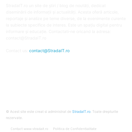
StradaIT.ro un site de știri / blog de noutăți, dedicat
diseminării de informații și actualități. Acesta oferă articole,
reportaje și analize pe teme diverse, de la evenimente curente
la subiecte specifice de interes. Este un spațiu digital pentru
informare și educație. Contactati-ne oricand la adresa:
contact@StradaIT.ro
Contact us:
contact@StradaIT.ro
URMARESTE-NE
© Acest site este creat si administrat de
StradaIT.ro
. Toate drepturile
rezervate.
Contact www.stradait.ro
Politica de Confidentialitate