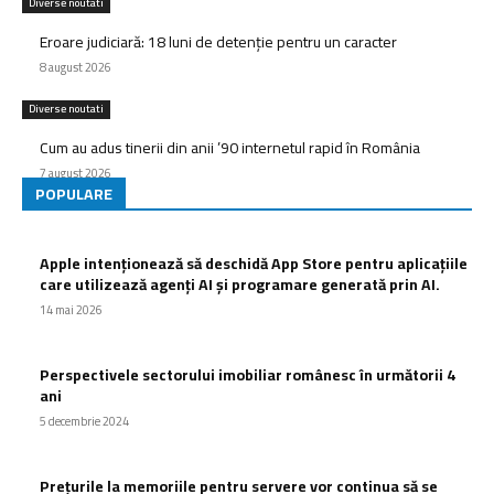
Diverse noutati
Eroare judiciară: 18 luni de detenție pentru un caracter
8 august 2026
Diverse noutati
Cum au adus tinerii din anii ’90 internetul rapid în România
7 august 2026
POPULARE
Apple intenționează să deschidă App Store pentru aplicațiile
care utilizează agenți AI și programare generată prin AI.
14 mai 2026
Perspectivele sectorului imobiliar românesc în următorii 4
ani
5 decembrie 2024
Prețurile la memoriile pentru servere vor continua să se