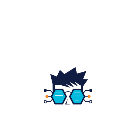
Home & Deco
19
Gradina si exterior
16
Fashion
14
Educatie
12
DESPRE NOI