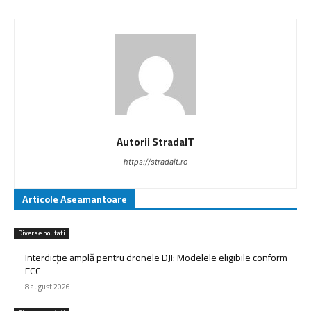
Autorii StradaIT
https://stradait.ro
Articole Aseamantoare
Diverse noutati
Interdicție amplă pentru dronele DJI: Modelele eligibile conform
FCC
8 august 2026